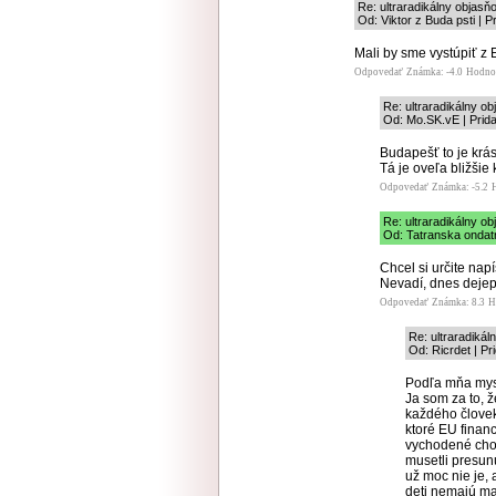
Re: ultraradikálny objas
Od: Viktor z Buda psti | 
Mali by sme vystúpiť z
Odpovedať
Známka: -4.0
Hodno
Re: ultraradikálny o
Od: Mo.SK.vE | Prid
Budapešť to je krá
Tá je oveľa bližšie
Odpovedať
Známka: -5.2
Re: ultraradikálny o
Od: Tatranska ondatr
Chcel si určite nap
Nevadí, dnes dejepi
Odpovedať
Známka: 8.3
H
Re: ultraradiká
Od: Ricrdet | Pr
Podľa mňa mysl
Ja som za to, 
každého človek
ktoré EU finan
vychodené chodn
musetli presun
už moc nie je, 
deti nemajú ma