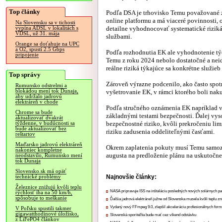
Top články
Podľa DSA je trhovisko Temu považované 
online platformu a má viaceré povinnosti,
Na Slovensku sa v tichosti
detailne vyhodnocovať systematické riziká 
vypína ADSL v lokalitách s
VDSL, už 31. mája
službami.
Orange sa doťahuje na UPC
a O2, spustí 2.5 Gbps
Podľa rozhodnutia EK ale vyhodnotenie týc
pripojenie
Temu z roku 2024 nebolo dostatočné a nei
reálne riziká týkajúce sa konkrétne služi
Top správy
Zároveň výrazne podcenilo, ako často spot
Rumunsko odstrelmi a
blokádou mení tok Dunaja,
vyšetrovanie EK, v rámci ktorého boli na
aby udržalo jadrovú
elektráreň v chode
Podľa stručného oznámenia EK napríklad v
Chrome sa bude
základnými testami bezpečnosti. Ďalej vys
aktualizovať dvakrát
bezpečnostné riziko, kvôli prekročeniu lim
týždenne, v budúcnosti sa
bude aktualizovať bez
riziku zadusenia oddeliteľnými časťami.
reštartov
Maďarsko jadrovú elektráreň
Okrem zaplatenia pokuty musí Temu samozr
nakoniec kompletne
augusta na predloženie plánu na uskutočne
neodstavilo, Rumunsko mení
tok Dunaja
Slovensko.sk má opäť
Najnovšie články:
technické problémy
Železnice znižujú kvôli teplu
NASA pripravuje ISS na inštaláciu posledných nových solárnych p
rýchlosť iba na 50 km/h,
spôsobuje to meškanie
Ďalšia jadrová elektráreň južne od Slovenska musela kvôli teplu zn
Vydaný nový FFmpeg 9.0, zlepšil akceleráciu profesionálnych form
V Poľsku spustili takmer
gigawatthodinové úložisko,
Slovenská sporiteľňa bude mať cez víkend odstávku
z LiFePO4 článkov