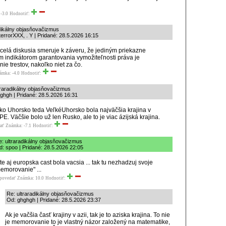
-3.0
Hodnotiť:
dikálny objasňovačizmus
errorXXX, . Y | Pridané: 28.5.2026 16:15
 celá diskusia smeruje k záveru, že jediným priekazne
m indikátorom garantovania vymožiteľnosti práva je
ie trestov, nakoľko niet za čo.
ámka: -4.0
Hodnotiť:
traradikálny objasňovačizmus
ghgh | Pridané: 28.5.2026 16:31
o Uhorsko teda VeľkéUhorsko bola najväčšia krajina v
. Väčšie bolo už len Rusko, ale to je viac ázijská krajina.
ať
Známka: -7.1
Hodnotiť:
e: ultraradikálny objasňovačizmus
: spoo | Pridané: 28.5.2026 22:05
te aj europska cast bola vacsia ... tak tu nezhadzuj svoje
emorovanie" ...
povedať
Známka: 10.0
Hodnotiť:
Re: ultraradikálny objasňovačizmus
Od: ghghgh | Pridané: 28.5.2026 23:37
Ak je vačšia časť krajiny v azii, tak je to aziska krajina. To nie
je memorovanie to je vlastný názor založený na matematike,