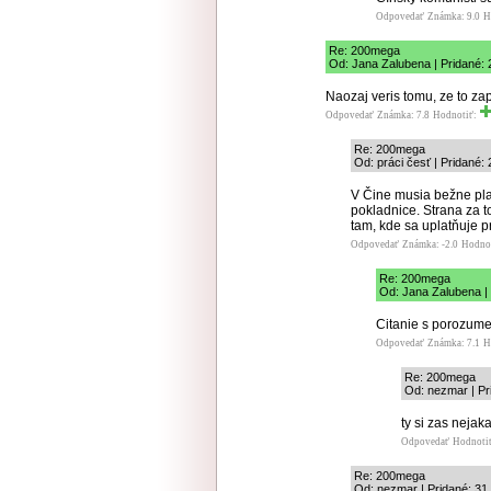
Odpovedať
Známka: 9.0
H
Re: 200mega
Od: Jana Zalubena | Pridané: 
Naozaj veris tomu, ze to zapl
Odpovedať
Známka: 7.8
Hodnotiť:
Re: 200mega
Od: práci česť | Pridané:
V Čine musia bežne plat
pokladnice. Strana za t
tam, kde sa uplatňuje p
Odpovedať
Známka: -2.0
Hodno
Re: 200mega
Od: Jana Zalubena | 
Citanie s porozumen
Odpovedať
Známka: 7.1
H
Re: 200mega
Od: nezmar | Pr
ty si zas neja
Odpovedať
Hodnoti
Re: 200mega
Od: nezmar | Pridané: 31