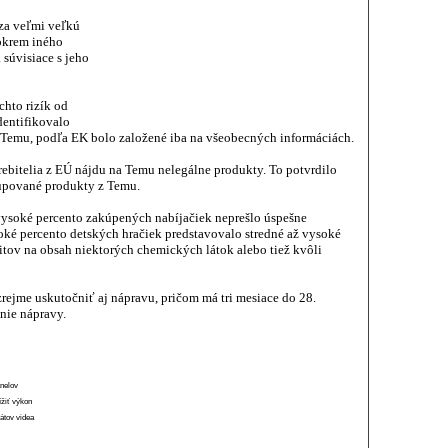
za veľmi veľkú
 okrem iného
súvisiace s jeho
hto rizík od
dentifikovalo
eb Temu, podľa EK bolo založené iba na všeobecných informáciách.
rebitelia z EÚ nájdu na Temu nelegálne produkty. To potvrdilo
kupované produkty z Temu.
ysoké percento zakúpených nabíjačiek neprešlo úspešne
oké percento detských hračiek predstavovalo stredné až vysoké
itov na obsah niektorých chemických látok alebo tiež kvôli
ejme uskutočniť aj nápravu, pričom má tri mesiace do 28.
nie nápravy.
anelov
ížiť výkon
átov videa