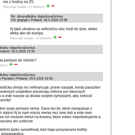
nie z hodiny na ZŠ.
Odpovedať
Známka: -4.3
Hodnotiť:
Re: ultraradikálny objasňovačizmus
Od: ghghgh | Pridané: 28.5.2026 23:38
Aj taká ukrajina sa veľkosťou viac hodí do ázie, alebo
afriky ako do európy.
Odpovedať
Známka: -2.0
Hodnotiť:
dikálny objasňovačizmus
Pridané: 29.5.2026 13:30
ela peniaze do múmie?
dnotiť:
dikálny objasňovačizmus
 Pasalan | Pridané: 29.5.2026 16:50
asisticka uhnija nic nefinancuje, prave naopak, hordy parazitov
volenych uradnikov prezieraju miliony eur danovych
v a este navyse aj skodia svojimi vymyslami, aby zotrocili
narody!
dne svoje peniaze nema. Dava len tie, ktore navypaluje z
ch statov! Aj to nam vracia menej nez sme dali a este nam
 ze ich musime minut na kraviny, ktore vobec nepotrebujeme a
vacsinu ani uzitocne.
obilom tazko vysvetlovat, ked maju povysavane kotrby
u propagandou.