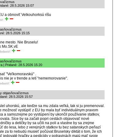
ňovačizmus
Pridané: 28.5.2026 15:07
 EU a obnoviť Velkouhorksú ríšu
tiť:
bjasňovačizmus
ané: 28.5.2026 15:15
sne mesto. Nie Bruselu!
 k Mo.SK.vE
Hodnotiť:
bjasňovačizmus
a | Pridané: 28.5.2026 15:20
ísať "Veľkomoravskú" .
s nie je v trende a letí "nememorovanie".
odnotiť:
lny objasňovačizmus
idané: 28.5.2026 15:57
el uhorskú, ale keďze sa mu zdala veľká, tak si ju premenoval.
že možnosť vystúpiť z EU by mala byť individuálnym pravom
a a samozrejme po vystúpení by ukončil používanie statkov,
covala. Síce by sa začali popri cestách objavovať nové
íčky a detičky by sa učili na poli a vlastne by sa zrejme
úť do lesa, lebo z verejných statkov tu bez satanskych peňazí
ale za to nebudú musieť počúvat Bruselsky diktát o tom, že ich
ť jedovaté hračky a pesticídy v potravinách majú mať svoje