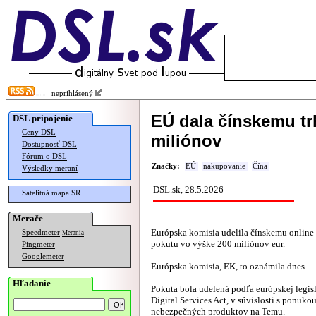
neprihlásený
EÚ dala čínskemu t
DSL pripojenie
Ceny DSL
miliónov
Dostupnosť DSL
Fórum o DSL
Značky:
EÚ
nakupovanie
Čína
Výsledky meraní
DSL.sk, 28.5.2026
Satelitná mapa SR
Merače
Európska komisia udelila čínskemu online
Speedmeter
Merania
pokutu vo výške 200 miliónov eur.
Pingmeter
Googlemeter
Európska komisia, EK, to
oznámila
dnes.
Hľadanie
Pokuta bola udelená podľa európskej legis
Digital Services Act, v súvislosti s ponuko
nebezpečných produktov na Temu.