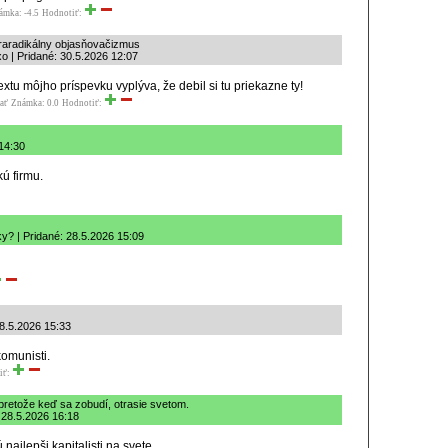
ámka: -4.5
Hodnotiť:
traradikálny objasňovačizmus
xo | Pridané: 30.5.2026 12:07
extu môjho príspevku vyplýva, že debil si tu priekazne ty!
ať
Známka: 0.0
Hodnotiť:
14:30
kú firmu.
y? | Pridané: 28.5.2026 15:09
8.5.2026 15:33
komunisti.
iť:
pretože keď sa zobudí, otrasie svetom.
: 28.5.2026 16:18
najlepši kapitalisti na svete.