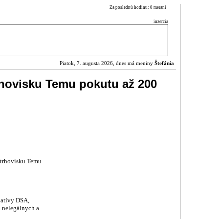
Za poslednú hodinu: 0 meraní
inzercia
Piatok, 7. augusta 2026, dnes má meniny
Štefánia
rhovisku Temu pokutu až 200
 trhovisku Temu
latívy DSA,
u nelegálnych a