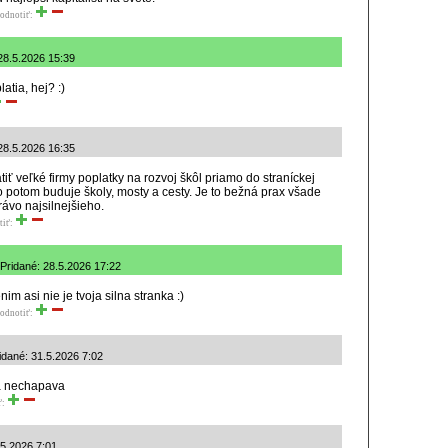
odnotiť:
28.5.2026 15:39
atia, hej? :)
 28.5.2026 16:35
iť veľké firmy poplatky na rozvoj škôl priamo do straníckej
o potom buduje školy, mosty a cesty. Je to bežná prax všade
rávo najsilnejšieho.
tiť:
Pridané: 28.5.2026 17:22
im asi nie je tvoja silna stranka :)
odnotiť:
idané: 31.5.2026 7:02
ka nechapava
ť:
.5.2026 7:01