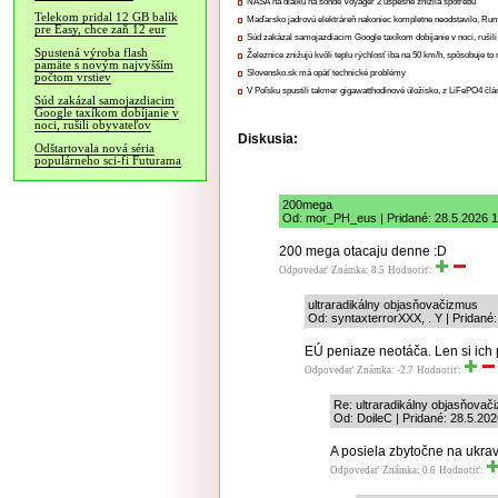
NASA na diaľku na sonde Voyager 2 úspešne znížila spotrebu
Telekom pridal 12 GB balík
Maďarsko jadrovú elektráreň nakoniec kompletne neodstavilo, Ru
pre Easy, chce zaň 12 eur
Súd zakázal samojazdiacim Google taxíkom dobíjanie v noci, rušili
Spustená výroba flash
Železnice znižujú kvôli teplu rýchlosť iba na 50 km/h, spôsobuje t
pamäte s novým najvyšším
Slovensko.sk má opäť technické problémy
počtom vrstiev
V Poľsku spustili takmer gigawatthodinové úložisko, z LiFePO4 čl
Súd zakázal samojazdiacim
Google taxíkom dobíjanie v
noci, rušili obyvateľov
Diskusia:
Odštartovala nová séria
populárneho sci-fi Futurama
200mega
Od: mor_PH_eus | Pridané: 28.5.2026 
200 mega otacaju denne :D
Odpovedať
Známka: 8.5
Hodnotiť:
ultraradikálny objasňovačizmus
Od: syntaxterrorXXX, . Y | Pridané
EÚ peniaze neotáča. Len si ich p
Odpovedať
Známka: -2.7
Hodnotiť:
Re: ultraradikálny objasňovač
Od: DoileC | Pridané: 28.5.20
A posiela zbytočne na ukrav
Odpovedať
Známka: 0.6
Hodnotiť: