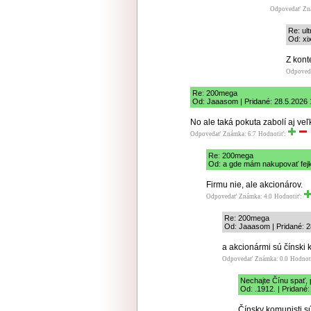
Odpovedať
Zn
Re: ul
Od: xi
Z kont
Odpoved
Re: 200mega
Od: Jaaasom | Pridané: 28.5.2026 
No ale taká pokuta zabolí aj veľ
Odpovedať
Známka: 6.7
Hodnotiť:
Re: 200mega
Od: a gde mám nakupovať fejk
Firmu nie, ale akcionárov.
Odpovedať
Známka: 4.0
Hodnotiť:
Re: 200mega
Od: Jaaasom | Pridané: 2
a akcionármi sú čínski 
Odpovedať
Známka: 0.0
Hodnot
Nechajte Čínu spať, 
Od: .1912. | Pridané
Čínsky komunisti sú 