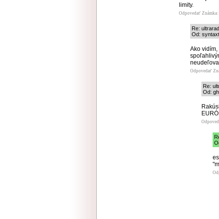
limity.
Odpovedať
Známka: 
Re: ultrara
Od: syntaxt
Ako vidím,
spoľahlivý
neudeľovan
Odpovedať
Zn
Re: ul
Od: gh
Rakúsk
EURÓPE
Odpoved
R
Od
es
"m
Od