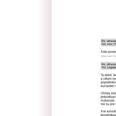
Re: ultrara
Od: xixo | 
A kto posi
Odpovedať
Ho
Re: ultrara
Od: Legelan
Ty debil, f
a nikym ne
poplatniko
europske 
Uhnija zia
jednotlivy
rozkazuje,
nie su pre 
A le eurod
bruselsko