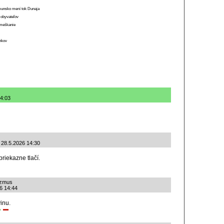
munsko mení tok Dunaja
 obyvateľov
o meškanie
ánkov
14:03
: 28.5.2026 14:30
riekazne tlačí.
izmus
26 14:44
inu.