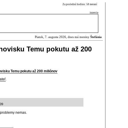
Za poslednú hodinu: 58 meraní
inzercia
Piatok, 7. augusta 2026, dnes má meniny
Štefánia
rhovisku Temu pokutu až 200
ovisku Temu pokutu až 200 miliónov
ateľ
.
:09
e problemy nemas.