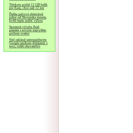
Telekom pridal 12 GB balík
pre Easy, chce zaň 12 eur
Ďalšia jadrová elektráreň
južne od Slovenska musela
kvôli teplu znížiť výkon
Spustená výroba flash
pamäte s novým najvyšším
počtom vrstiev
Súd zakázal samojazdiacim
Google taxíkom dobíjanie v
noci, rušili obyvateľov