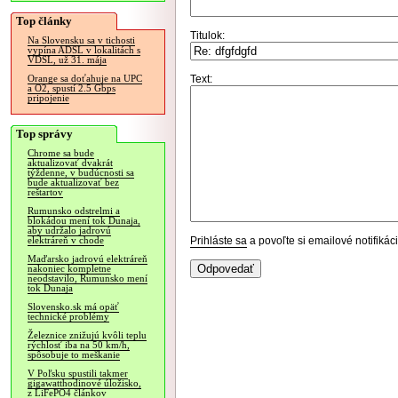
Top články
Titulok:
Na Slovensku sa v tichosti
vypína ADSL v lokalitách s
VDSL, už 31. mája
Text:
Orange sa doťahuje na UPC
a O2, spustí 2.5 Gbps
pripojenie
Top správy
Chrome sa bude
aktualizovať dvakrát
týždenne, v budúcnosti sa
bude aktualizovať bez
reštartov
Rumunsko odstrelmi a
blokádou mení tok Dunaja,
aby udržalo jadrovú
Prihláste sa
a povoľte si emailové notifiká
elektráreň v chode
Maďarsko jadrovú elektráreň
nakoniec kompletne
neodstavilo, Rumunsko mení
tok Dunaja
Slovensko.sk má opäť
technické problémy
Železnice znižujú kvôli teplu
rýchlosť iba na 50 km/h,
spôsobuje to meškanie
V Poľsku spustili takmer
gigawatthodinové úložisko,
z LiFePO4 článkov