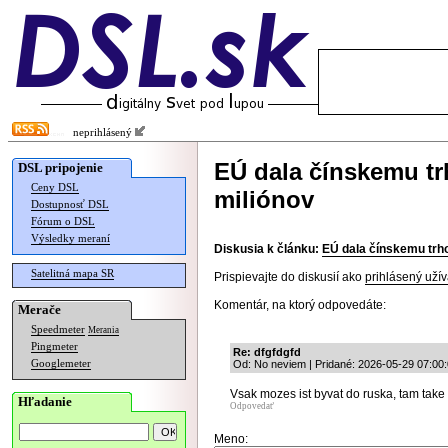
neprihlásený
EÚ dala čínskemu t
DSL pripojenie
Ceny DSL
miliónov
Dostupnosť DSL
Fórum o DSL
Výsledky meraní
Diskusia k článku:
EÚ dala čínskemu trh
Satelitná mapa SR
Prispievajte do diskusií ako
prihlásený užív
Komentár, na ktorý odpovedáte:
Merače
Speedmeter
Merania
Pingmeter
Re: dfgfdgfd
Googlemeter
Od: No neviem | Pridané: 2026-05-29 07:00
Vsak mozes ist byvat do ruska, tam tak
Hľadanie
Odpovedať
Meno: