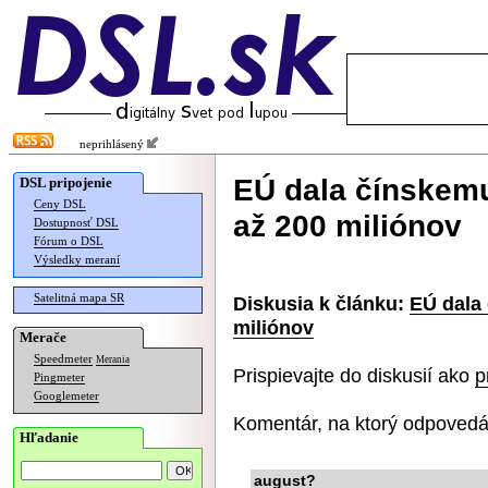
neprihlásený
EÚ dala čínskem
DSL pripojenie
Ceny DSL
až 200 miliónov
Dostupnosť DSL
Fórum o DSL
Výsledky meraní
Satelitná mapa SR
Diskusia k článku:
EÚ dala
miliónov
Merače
Speedmeter
Merania
Prispievajte do diskusií ako
p
Pingmeter
Googlemeter
Komentár, na ktorý odpovedá
Hľadanie
august?