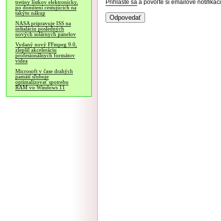
Prihláste sa
a povoľte si emailové notifiká
tretiny lístkov elektronicky,
po donútení cestujúcich na
takýto nákup
NASA pripravuje ISS na
inštaláciu posledných
nových solárnych panelov
Vydaný nový FFmpeg 9.0,
zlepšil akceleráciu
profesionálnych formátov
videa
Microsoft v čase drahých
pamätí sľubuje
optimalizovať spotrebu
RAM vo Windows 11