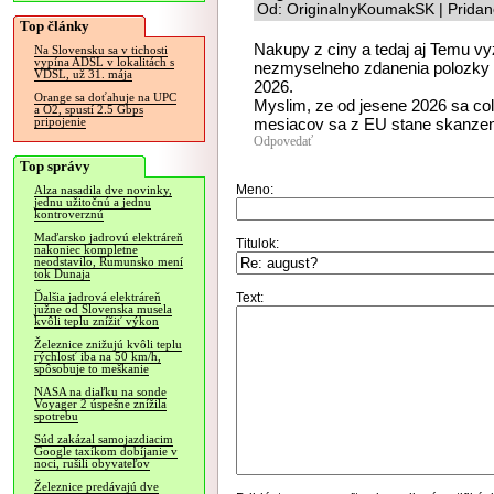
Od: OriginalnyKoumakSK | Pridan
Top články
Nakupy z ciny a tedaj aj Temu 
Na Slovensku sa v tichosti
vypína ADSL v lokalitách s
nezmyselneho zdanenia polozky a 
VDSL, už 31. mája
2026.
Orange sa doťahuje na UPC
Myslim, ze od jesene 2026 sa coln
a O2, spustí 2.5 Gbps
mesiacov sa z EU stane skanzen
pripojenie
Odpovedať
Top správy
Meno:
Alza nasadila dve novinky,
jednu užitočnú a jednu
kontroverznú
Maďarsko jadrovú elektráreň
Titulok:
nakoniec kompletne
neodstavilo, Rumunsko mení
tok Dunaja
Text:
Ďalšia jadrová elektráreň
južne od Slovenska musela
kvôli teplu znížiť výkon
Železnice znižujú kvôli teplu
rýchlosť iba na 50 km/h,
spôsobuje to meškanie
NASA na diaľku na sonde
Voyager 2 úspešne znížila
spotrebu
Súd zakázal samojazdiacim
Google taxíkom dobíjanie v
noci, rušili obyvateľov
Železnice predávajú dve