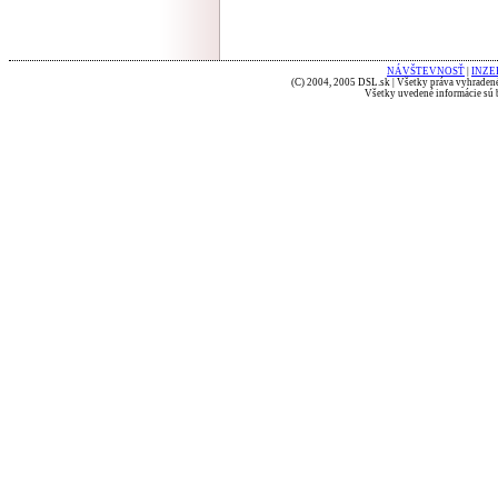
NÁVŠTEVNOSŤ
|
INZE
(C) 2004, 2005 DSL.sk | Všetky práva vyhradené
Všetky uvedené informácie sú b