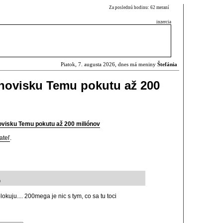
Za poslednú hodinu: 62 meraní
inzercia
Piatok, 7. augusta 2026, dnes má meniny
Štefánia
rhovisku Temu pokutu až 200
ovisku Temu pokutu až 200 miliónov
ateľ
.
9
lokuju.... 200mega je nic s tym, co sa tu toci