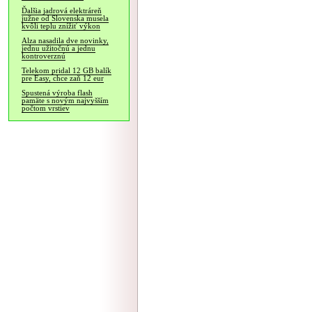
Ďalšia jadrová elektráreň
južne od Slovenska musela
kvôli teplu znížiť výkon
Alza nasadila dve novinky,
jednu užitočnú a jednu
kontroverznú
Telekom pridal 12 GB balík
pre Easy, chce zaň 12 eur
Spustená výroba flash
pamäte s novým najvyšším
počtom vrstiev