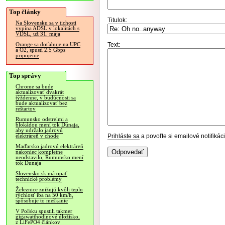
Top články
Titulok:
Na Slovensku sa v tichosti
vypína ADSL v lokalitách s
VDSL, už 31. mája
Text:
Orange sa doťahuje na UPC
a O2, spustí 2.5 Gbps
pripojenie
Top správy
Chrome sa bude
aktualizovať dvakrát
týždenne, v budúcnosti sa
bude aktualizovať bez
reštartov
Rumunsko odstrelmi a
blokádou mení tok Dunaja,
aby udržalo jadrovú
Prihláste sa
a povoľte si emailové notifiká
elektráreň v chode
Maďarsko jadrovú elektráreň
nakoniec kompletne
neodstavilo, Rumunsko mení
tok Dunaja
Slovensko.sk má opäť
technické problémy
Železnice znižujú kvôli teplu
rýchlosť iba na 50 km/h,
spôsobuje to meškanie
V Poľsku spustili takmer
gigawatthodinové úložisko,
z LiFePO4 článkov