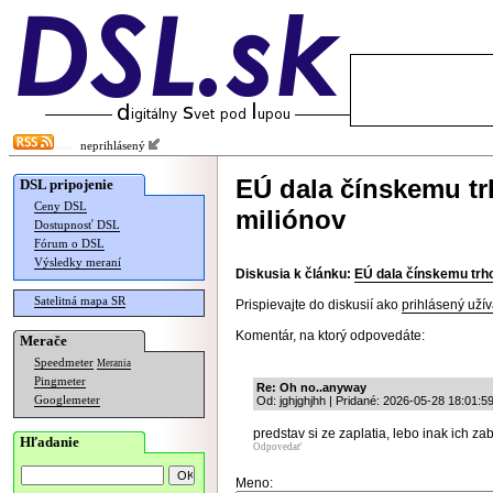
neprihlásený
EÚ dala čínskemu t
DSL pripojenie
Ceny DSL
miliónov
Dostupnosť DSL
Fórum o DSL
Výsledky meraní
Diskusia k článku:
EÚ dala čínskemu trh
Satelitná mapa SR
Prispievajte do diskusií ako
prihlásený užív
Komentár, na ktorý odpovedáte:
Merače
Speedmeter
Merania
Pingmeter
Re: Oh no..anyway
Googlemeter
Od: jghjghjhh | Pridané: 2026-05-28 18:01:5
predstav si ze zaplatia, lebo inak ich zab
Hľadanie
Odpovedať
Meno: