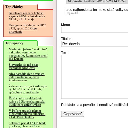
Od: dawda | Pridané: 2026-05-28 14:15:59
Top články
a co najhorsie sa im moze stat? velky e
Na Slovensku sa v tichosti
Odpovedať
vypína ADSL v lokalitách s
VDSL, už 31. mája
Meno:
Orange sa doťahuje na UPC
a O2, spustí 2.5 Gbps
pripojenie
Titulok:
Top správy
Maďarsko jadrovú elektráreň
nakoniec kompletne
Text:
neodstavilo, Rumunsko mení
tok Dunaja
Slovensko.sk má opäť
technické problémy
Alza nasadila dve novinky,
jednu užitočnú a jednu
kontroverznú
Železnice znižujú kvôli teplu
rýchlosť iba na 50 km/h,
spôsobuje to meškanie
Ďalšia jadrová elektráreň
južne od Slovenska musela
Prihláste sa
a povoľte si emailové notifiká
kvôli teplu znížiť výkon
V Poľsku spustili takmer
gigawatthodinové úložisko,
z LiFePO4 článkov
Telekom pridal 12 GB balík
pre Easy, chce zaň 12 eur