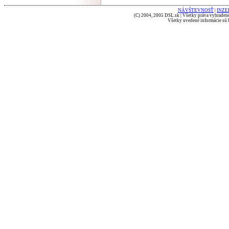
NÁVŠTEVNOSŤ
|
INZE
(C) 2004, 2005 DSL.sk | Všetky práva vyhradené
Všetky uvedené informácie sú b