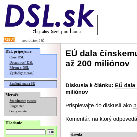
neprihlásený
EÚ dala čínskem
DSL pripojenie
Ceny DSL
až 200 miliónov
Dostupnosť DSL
Fórum o DSL
Výsledky meraní
Satelitná mapa SR
Diskusia k článku:
EÚ dala
miliónov
Merače
Speedmeter
Merania
Prispievajte do diskusií ako
p
Pingmeter
Googlemeter
Komentár, na ktorý odpovedá
Hľadanie
dawda