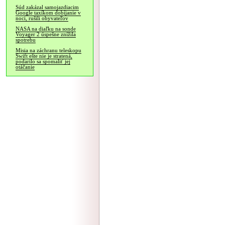
Súd zakázal samojazdiacim
Google taxíkom dobíjanie v
noci, rušili obyvateľov
NASA na diaľku na sonde
Voyager 2 úspešne znížila
spotrebu
Misia na záchranu teleskopu
Swift ešte nie je stratená,
podarilo sa spomaliť jej
otáčanie