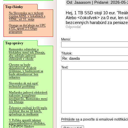
Od: Jaaasom | Pridané: 2026-05-
Top články
Hej, 1 TB SSD stojí 10 eur. "Reál
Na Slovensku sa v tichosti
vypína ADSL v lokalitách s
Alebo <čokoľvek> za 0 eur, len s
VDSL, už 31. mája
bezcenných harabúrd za peniaze. 
Orange sa doťahuje na UPC
Odpovedať
a O2, spustí 2.5 Gbps
pripojenie
Meno:
Top správy
Rumunsko odstrelmi a
blokádou mení tok Dunaja,
Titulok:
aby udržalo jadrovú
elektráreň v chode
Chrome sa bude
Text:
aktualizovať dvakrát
týždenne, v budúcnosti sa
bude aktualizovať bez
reštartov
Slovensko.sk má opäť
technické problémy
Maďarsko jadrovú elektráreň
nakoniec kompletne
neodstavilo, Rumunsko mení
tok Dunaja
Železnice znižujú kvôli teplu
rýchlosť iba na 50 km/h,
spôsobuje to meškanie
Prihláste sa
a povoľte si emailové notifiká
V Poľsku spustili takmer
gigawatthodinové úložisko,
z LiFePO4 článkov