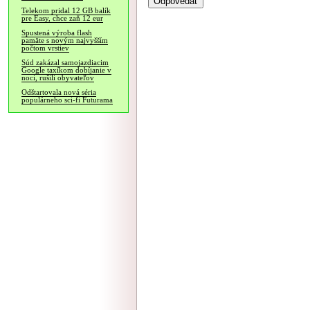
Telekom pridal 12 GB balík
pre Easy, chce zaň 12 eur
Spustená výroba flash
pamäte s novým najvyšším
počtom vrstiev
Súd zakázal samojazdiacim
Google taxíkom dobíjanie v
noci, rušili obyvateľov
Odštartovala nová séria
populárneho sci-fi Futurama