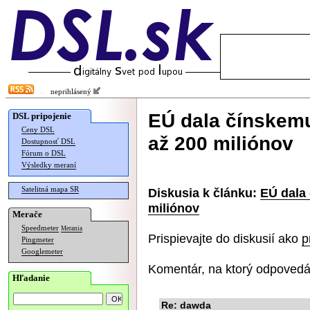
neprihlásený
EÚ dala čínskem
DSL pripojenie
Ceny DSL
až 200 miliónov
Dostupnosť DSL
Fórum o DSL
Výsledky meraní
Satelitná mapa SR
Diskusia k článku:
EÚ dala
miliónov
Merače
Speedmeter
Merania
Prispievajte do diskusií ako
p
Pingmeter
Googlemeter
Komentár, na ktorý odpovedá
Hľadanie
Re: dawda