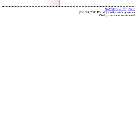
NÁVŠTEVNOSŤ
|
INZE
(C) 2004, 2005 DSL.sk | Všetky práva vyhradené
Všetky uvedené informácie sú b