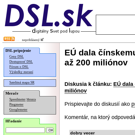
neprihlásený
EÚ dala čínskem
DSL pripojenie
Ceny DSL
až 200 miliónov
Dostupnosť DSL
Fórum o DSL
Výsledky meraní
Satelitná mapa SR
Diskusia k článku:
EÚ dala
miliónov
Merače
Speedmeter
Merania
Prispievajte do diskusií ako
p
Pingmeter
Googlemeter
Komentár, na ktorý odpovedá
Hľadanie
dobry vecer