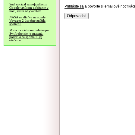
Súd zakázal samojazdiacim
Prihláste sa
a povoľte si emailové notifiká
Google taxíkom dobíjanie v
noci, rušili obyvateľov
NASA na diaľku na sonde
Voyager 2 úspešne znížila
spotrebu
Misia na záchranu teleskopu
Swift ešte nie je stratená,
podarilo sa spomaliť jej
otáčanie