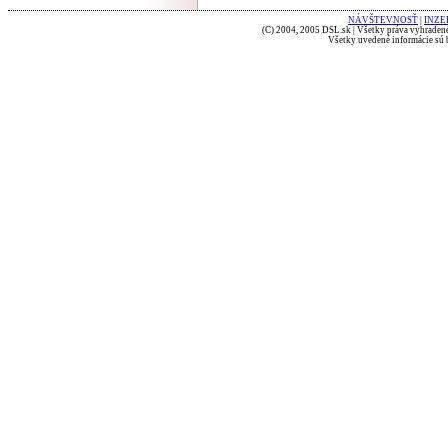
NÁVŠTEVNOSŤ
|
INZE
(C) 2004, 2005 DSL.sk | Všetky práva vyhradené
Všetky uvedené informácie sú b