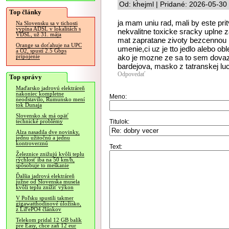
Od: khejml | Pridané: 2026-05-30
Top články
ja mam uniu rad, mali by este prit
Na Slovensku sa v tichosti
vypína ADSL v lokalitách s
nekvalitne toxicke sracky uplne z
VDSL, už 31. mája
mat zapratane zivoty bezcennou k
Orange sa doťahuje na UPC
umenie,ci uz je tto jedlo alebo ob
a O2, spustí 2.5 Gbps
ako je mozne ze sa to sem dovaz
pripojenie
bardejova, masko z tatranskej luc
Odpovedať
Top správy
Maďarsko jadrovú elektráreň
nakoniec kompletne
Meno:
neodstavilo, Rumunsko mení
tok Dunaja
Slovensko.sk má opäť
Titulok:
technické problémy
Alza nasadila dve novinky,
jednu užitočnú a jednu
kontroverznú
Text:
Železnice znižujú kvôli teplu
rýchlosť iba na 50 km/h,
spôsobuje to meškanie
Ďalšia jadrová elektráreň
južne od Slovenska musela
kvôli teplu znížiť výkon
V Poľsku spustili takmer
gigawatthodinové úložisko,
z LiFePO4 článkov
Telekom pridal 12 GB balík
pre Easy, chce zaň 12 eur