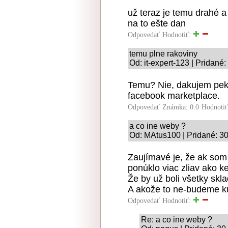
už teraz je temu drahé a
na to ešte dan
Odpovedať
Hodnotiť:
temu plne rakoviny
Od: it-expert-123 | Pridané
Temu? Nie, dakujem pekn
facebook marketplace.
Odpovedať
Známka: 0.0
Hodnoti
a co ine weby ?
Od: MAtus100 | Pridané: 30
Zaujímavé je, že ak som
ponúklo viac zliav ako 
Že by už boli všetky skl
A akože to ne-budeme ku
Odpovedať
Hodnotiť:
Re: a co ine weby ?