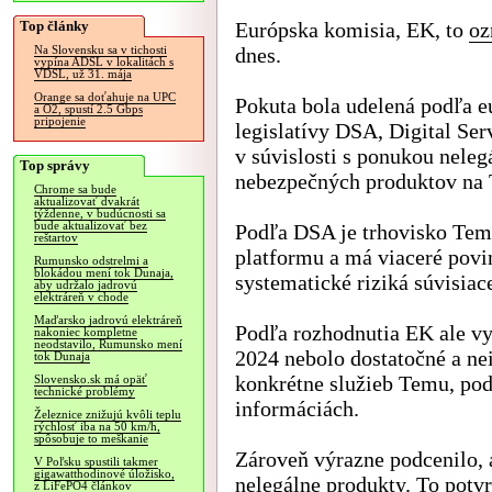
Top články
Európska komisia, EK, to
oz
dnes.
Na Slovensku sa v tichosti
vypína ADSL v lokalitách s
VDSL, už 31. mája
Orange sa doťahuje na UPC
Pokuta bola udelená podľa e
a O2, spustí 2.5 Gbps
pripojenie
legislatívy DSA, Digital Ser
v súvislosti s ponukou neleg
Top správy
nebezpečných produktov na
Chrome sa bude
aktualizovať dvakrát
týždenne, v budúcnosti sa
bude aktualizovať bez
Podľa DSA je trhovisko Tem
reštartov
platformu a má viaceré povi
Rumunsko odstrelmi a
blokádou mení tok Dunaja,
systematické riziká súvisiac
aby udržalo jadrovú
elektráreň v chode
Maďarsko jadrovú elektráreň
Podľa rozhodnutia EK ale vy
nakoniec kompletne
neodstavilo, Rumunsko mení
2024 nebolo dostatočné a nei
tok Dunaja
konkrétne služieb Temu, pod
Slovensko.sk má opäť
technické problémy
informáciách.
Železnice znižujú kvôli teplu
rýchlosť iba na 50 km/h,
spôsobuje to meškanie
Zároveň výrazne podcenilo, 
V Poľsku spustili takmer
gigawatthodinové úložisko,
nelegálne produkty. To potvr
z LiFePO4 článkov