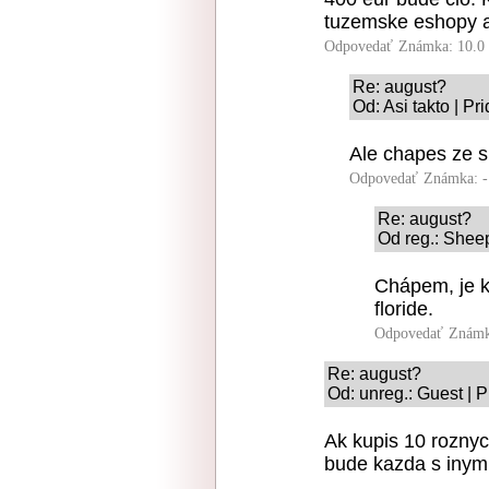
tuzemske eshopy a
Odpovedať
Známka: 10.0
Re: august?
Od: Asi takto | P
Ale chapes ze s
Odpovedať
Známka: -
Re: august?
Od reg.: Sheep
Chápem, je ko
floride.
Odpovedať
Známk
Re: august?
Od: unreg.: Guest | 
Ak kupis 10 roznyc
bude kazda s inym