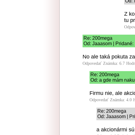
Od: 
Z ko
tu p
Odpov
Re: 200mega
Od: Jaaasom | Pridané:
No ale taká pokuta zab
Odpovedať
Známka: 6.7
Hodn
Re: 200mega
Od: a gde mám nakup
Firmu nie, ale akci
Odpovedať
Známka: 4.0
Re: 200mega
Od: Jaaasom | Pr
a akcionármi sú 