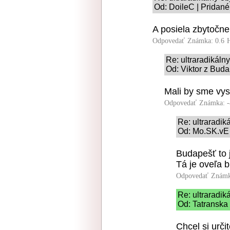
Od: DoileC | Pridané
A posiela zbytočne
Odpovedať
Známka: 0.6
Re: ultraradikál
Od: Viktor z Buda
Mali by sme vys
Odpovedať
Známka: -
Re: ultraradi
Od: Mo.SK.vE 
Budapešť to 
Tá je oveľa 
Odpovedať
Známk
Re: ultraradi
Od: Tatranska 
Chcel si urči