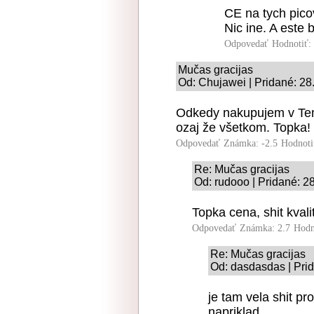
CE na tych pico
Nic ine. A este 
Odpovedať
Hodnotiť:
Mučas gracijas
Od: Chujawei | Pridané: 28
Odkedy nakupujem v Tem
ozaj že všetkom. Topka!
Odpovedať
Známka: -2.5
Hodnoti
Re: Mučas gracijas
Od: rudooo | Pridané: 2
Topka cena, shit kvali
Odpovedať
Známka: 2.7
Hodn
Re: Mučas gracijas
Od: dasdasdas | Pri
je tam vela shit pro
napriklad..