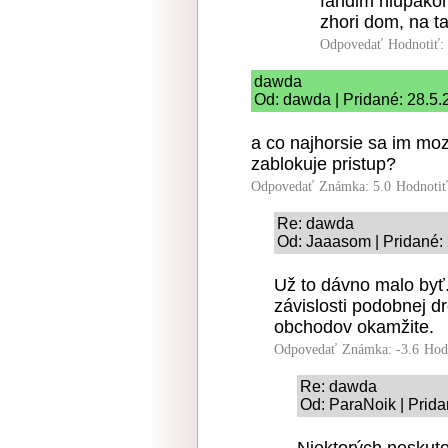
fandim hlupakom
zhori dom, na ta
Odpovedať
Hodnotiť:
dawda
Od: dawda | Pridané: 28.5.
a co najhorsie sa im moz
zablokuje pristup?
Odpovedať
Známka: 5.0
Hodnoti
Re: dawda
Od: Jaaasom | Pridané:
Už to dávno malo byť
závislosti podobnej d
obchodov okamžite.
Odpovedať
Známka: -3.6
Hod
Re: dawda
Od: ParaNoik | Prida