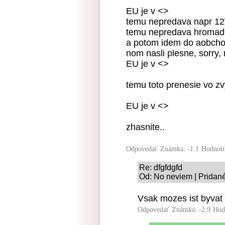
EU je v <>
temu nepredava napr 12
temu nepredava hromad
a potom idem do aobcho
nom nasli plesne, sorry, 
EU je v <>
temu toto prenesie vo z
EU je v <>
zhasnite..
Odpovedať
Známka: -1.1
Hodnoti
Re: dfgfdgfd
Od: No neviem | Pridané
Vsak mozes ist byvat
Odpovedať
Známka: -2.9
Hod