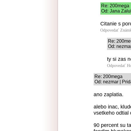
Re: 200mega
Od: Jana Zalu
Citanie s por
Odpovedať
Známk
Re: 200me
Od: nezmar
ty si zas
Odpovedať
Ho
Re: 200mega
Od: nezmar | Prid
ano zaplatia.
alebo inac, klud
vsetkeho odtial
90 percent su t