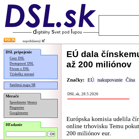
neprihlásený
EÚ dala čínskem
DSL pripojenie
Ceny DSL
až 200 miliónov
Dostupnosť DSL
Fórum o DSL
Výsledky meraní
Značky:
EÚ
nakupovanie
Čína
Satelitná mapa SR
DSL.sk, 28.5.2026
Merače
Speedmeter
Merania
Pingmeter
Googlemeter
Európska komisia udelila č
Hľadanie
online trhovisku Temu poku
200 miliónov eur.