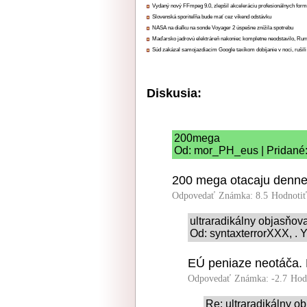
Vydaný nový FFmpeg 9.0, zlepšil akceleráciu profesionálnych form
Slovenská sporiteľňa bude mať cez víkend odstávku
NASA na diaľku na sonde Voyager 2 úspešne znížila spotrebu
Maďarsko jadrovú elektráreň nakoniec kompletne neodstavilo, Ru
Súd zakázal samojazdiacim Google taxíkom dobíjanie v noci, rušili
Diskusia:
200mega
Od: mor_PH_eus | Pridané:
200 mega otacaju denne
Odpovedať
Známka: 8.5
Hodnoti
ultraradikálny objasňo
Od: syntaxterrorXXX, . Y
EÚ peniaze neotáča. L
Odpovedať
Známka: -2.7
Hod
Re: ultraradikálny 