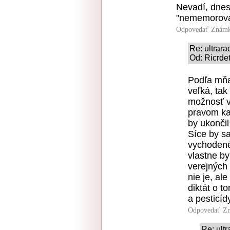
Nevadí, dnes 
"nememorova
Odpovedať
Známk
Re: ultrar
Od: Ricrdet
Podľa mňa
veľká, tak
možnosť v
pravom ka
by ukončil
Síce by sa
vychodené 
vlastne by
verejných
nie je, al
diktát o t
a pesticíd
Odpovedať
Zn
Re: ult