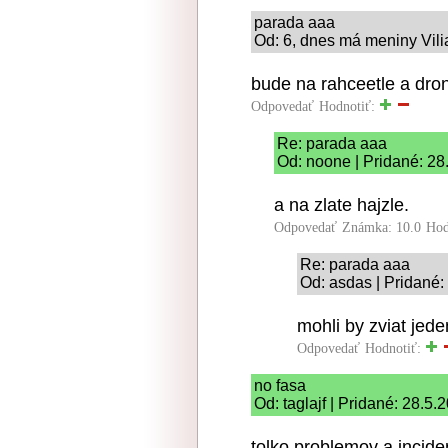
parada aaa
Od: 6, dnes má meniny Vili
bude na rahceetle a dron
Odpovedať
Hodnotiť:
Re: parada aaa
Od: noone | Pridané: 28
a na zlate hajzle.
Odpovedať
Známka: 10.0
Hod
Re: parada aaa
Od: asdas | Pridané:
mohli by zviat jede
Odpovedať
Hodnotiť:
no fasa
Od: taglajf | Pridané: 28.5.
tolko problemov a incid