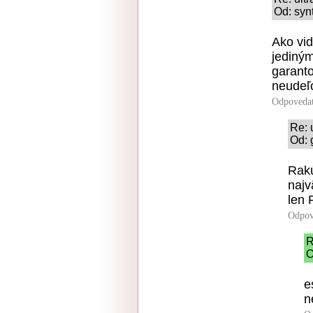
Od: syn
Ako vid
jediným
garanto
neudeľo
Odpoveda
Re: 
Od: 
Rakú
najv
len 
Odpov
R
O
e
n