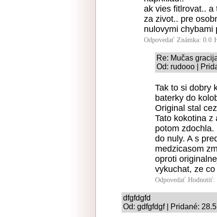
ak vies fitlrovat..
za zivot.. pre osob
nulovymi chybami 
Odpovedať
Známka: 0.0
Re: Mučas gracij
Od: rudooo | Prid
Tak to si dobry 
baterky do kolo
Original stal c
Tato kokotina z 
potom zdochla. P
do nuly. A s pr
medzicasom zmizo
oproti originaln
vykuchat, ze co 
Odpovedať
Hodnotiť:
dfgfdgfd
Od: gdfgfdgf | Pridané: 28.