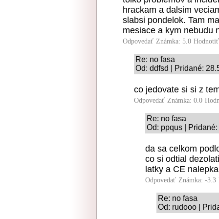
hrackam a dalsim veciam
slabsi pondelok. Tam mal
mesiace a kym nebudu 
Odpovedať
Známka: 5.0
Hodnoti
Re: no fasa
Od: ddfsd | Pridané: 28
co jedovate si si z t
Odpovedať
Známka: 0.0
Hodn
Re: no fasa
Od: ppqus | Pridané:
da sa celkom podlo
co si odtial dezola
latky a CE nalepka
Odpovedať
Známka: -3.3
Re: no fasa
Od: rudooo | Prid