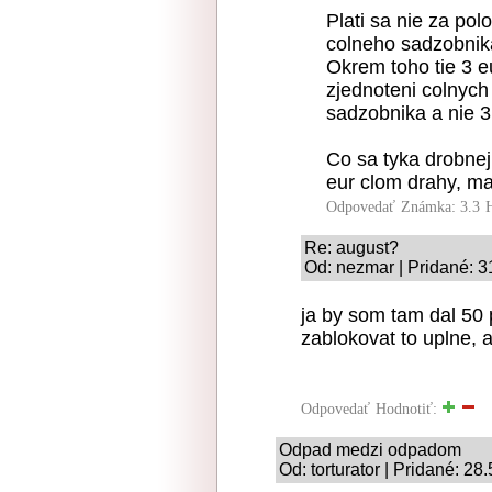
Plati sa nie za pol
colneho sadzobnik
Okrem toho tie 3 e
zjednoteni colnych 
sadzobnika a nie 3
Co sa tyka drobnej
eur clom drahy, m
Odpovedať
Známka: 3.3
Re: august?
Od: nezmar | Pridané: 3
ja by som tam dal 50 
zablokovat to uplne, 
Odpovedať
Hodnotiť:
Odpad medzi odpadom
Od: torturator | Pridané: 28