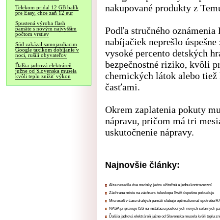
nakupované produkty z Tem
Telekom pridal 12 GB balík
pre Easy, chce zaň 12 eur
Spustená výroba flash
Podľa stručného oznámenia 
pamäte s novým najvyšším
počtom vrstiev
nabíjačiek neprešlo úspešne
Súd zakázal samojazdiacim
Google taxíkom dobíjanie v
vysoké percento detských hr
noci, rušili obyvateľov
bezpečnostné riziko, kvôli p
Ďalšia jadrová elektráreň
južne od Slovenska musela
chemických látok alebo tiež 
kvôli teplu znížiť výkon
časťami.
Okrem zaplatenia pokuty mu
nápravu, pričom má tri mesi
uskutočnenie nápravy.
Najnovšie články:
Alza nasadila dve novinky, jednu užitočnú a jednu kontroverznú
Záchrana misie na záchranu teleskopu Swift úspešne pokračuje
Microsoft v čase drahých pamätí sľubuje optimalizovať spotrebu
NASA pripravuje ISS na inštaláciu posledných nových solárnych p
Ďalšia jadrová elektráreň južne od Slovenska musela kvôli teplu zn