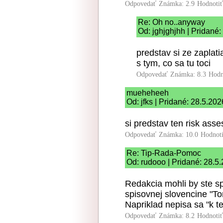
Odpovedať
Známka: 2.9
Hodnoti
Re: Oh no..anyway
Od: jghjghjhh | Pridané
predstav si ze zaplati
s tym, co sa tu toci
Odpovedať
Známka: 8.3
Hodn
mueheheeh
Od: jfks | Pridané: 28.5.20
si predstav ten risk ass
Odpovedať
Známka: 10.0
Hodnot
Re: Tip-Rada-Pomoc
Od: rudooo | Pridané: 28.5
Redakcia mohli by ste sp
spisovnej slovencine "T
Napriklad nepisa sa "k t
Odpovedať
Známka: 8.2
Hodnoti