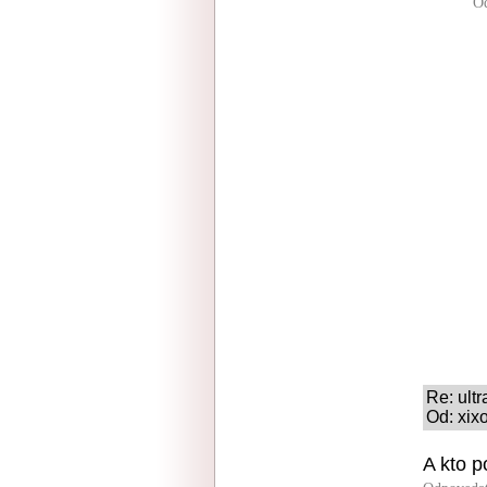
O
Re: ult
Od: xix
A kto 