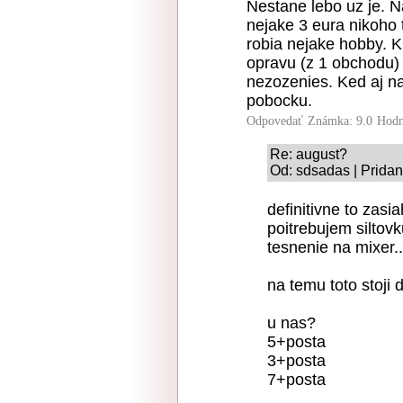
Nestane lebo uz je. N
nejake 3 eura nikoho 
robia nejake hobby. K
opravu (z 1 obchodu) 
nezozenies. Ked aj na
pobocku.
Odpovedať
Známka: 9.0
Hodn
Re: august?
Od: sdsadas | Pridan
definitivne to zasi
poitrebujem siltovk
tesnenie na mixer..
na temu toto stoji 
u nas?
5+posta
3+posta
7+posta