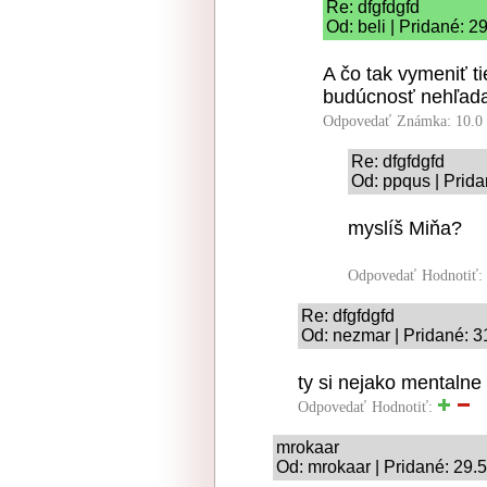
Re: dfgfdgfd
Od: beli | Pridané: 2
A čo tak vymeniť t
budúcnosť nehľadaj
Odpovedať
Známka: 10.0
Re: dfgfdgfd
Od: ppqus | Prida
myslíš Miňa?
Odpovedať
Hodnotiť:
Re: dfgfdgfd
Od: nezmar | Pridané: 3
ty si nejako mentalne
Odpovedať
Hodnotiť:
mrokaar
Od: mrokaar | Pridané: 29.