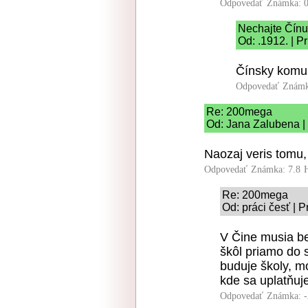
Odpovedať
Známka: 0
Nechajte Čínu 
Od: .1912. | P
Čínsky komuni
Odpovedať
Známk
Re: 200mega
Od: Jana Zalubena |
Naozaj veris tomu, 
Odpovedať
Známka: 7.8
Re: 200mega
Od: práci česť | 
V Čine musia bež
škôl priamo do 
buduje školy, m
kde sa uplatňuje
Odpovedať
Známka: -