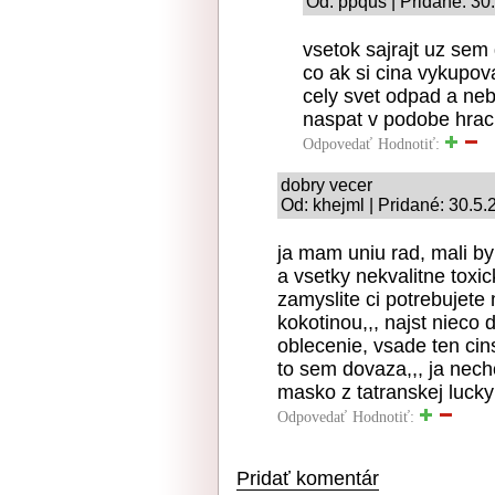
Od: ppqus | Pridané: 30
vsetok sajrajt uz sem 
co ak si cina vykupoval
cely svet odpad a ne
naspat v podobe hraci
Odpovedať
Hodnotiť:
dobry vecer
Od: khejml | Pridané: 30.5
ja mam uniu rad, mali by 
a vsetky nekvalitne toxi
zamyslite ci potrebujet
kokotinou,,, najst nieco 
oblecenie, vsade ten cin
to sem dovaza,,, ja nec
masko z tatranskej lucky
Odpovedať
Hodnotiť:
Pridať komentár