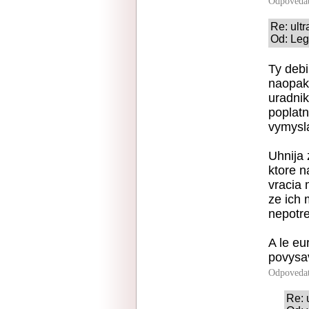
Odpoveda
Re: ult
Od: Leg
Ty debi
naopak
uradnik
poplatn
vymysla
Uhnija 
ktore n
vracia 
ze ich 
nepotre
A le eu
povysa
Odpoveda
Re: 