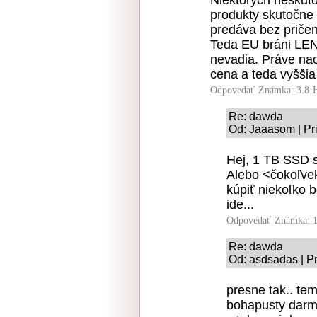
Niektorých neskuto
produkty skutočne 
predáva bez priče
Teda EU bráni LEN
nevadia. Práve nao
cena a teda vyššia
Odpovedať
Známka: 3.8
Re: dawda
Od: Jaaasom | Pr
Hej, 1 TB SSD st
Alebo <čokoľvek
kúpiť niekoľko 
ide...
Odpovedať
Známka: 1
Re: dawda
Od: asdsadas | P
presne tak.. tem
bohapusty darmo