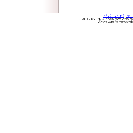
NÁVŠTEVNOSŤ
|
INZE
(C) 2004, 2005 DSL.sk | Všetky práva vyhradené
Všetky uvedené informácie sú b