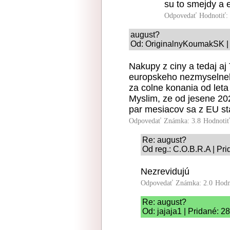
su to smejdy a e
Odpovedať
Hodnotiť:
august?
Od: OriginalnyKoumakSK | 
Nakupy z ciny a tedaj 
europskeho nezmyselneho
za colne konania od leta
Myslim, ze od jesene 202
par mesiacov sa z EU s
Odpovedať
Známka: 3.8
Hodnoti
Re: august?
Od reg.: C.O.B.R.A | Pr
Nezrevidujú
Odpovedať
Známka: 2.0
Hodn
Re: august?
Od: jajaja1 | Pridané: 2