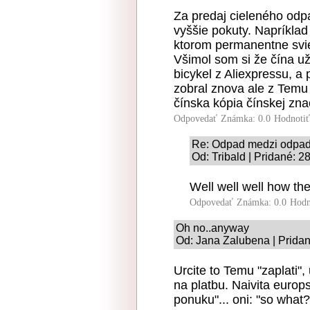
Za predaj cieleného odp
vyššie pokuty. Napríkla
ktorom permanentne svie
Všimol som si že čína už
bicykel z Aliexpressu, a 
zobral znova ale z Temu 
čínska kópia čínskej znač
Odpovedať
Známka: 0.0
Hodnoti
Re: Odpad medzi odpa
Od: Tribald | Pridané: 2
Well well well how the
Odpovedať
Známka: 0.0
Hodn
Oh no..anyway
Od: Jana Zalubena | Pridan
Urcite to Temu "zaplati",
na platbu. Naivita europ
ponuku"... oni: "so what?