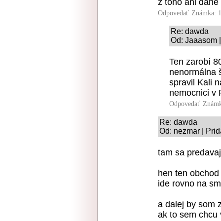
z toho ani dane
Odpovedať
Známka: 1
Re: dawda
Od: Jaaasom |
Ten zarobí 80
nenormálna š
spravil Kali
nemocnici v 
Odpovedať
Známk
Re: dawda
Od: nezmar | Prid
tam sa predava
hen ten obchod 
ide rovno na sm
a dalej by som 
ak to sem chcu v