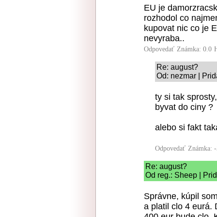
EU je damorzracsk
rozhodol co najme
kupovat nic co je 
nevyraba..
Odpovedať
Známka: 0.0
Re: august?
Od: nezmar | Prid
ty si tak sprost
byvat do ciny ?
alebo si fakt ta
Odpovedať
Známka: -
Re: august?
Od reg.: Sheep | Pri
Správne, kúpil som
a platil clo 4 eurá
400 eur bude clo. 