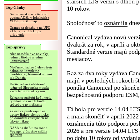
starších LTS verzií s dlhou 
Top články
10 rokov.
Na Slovensku sa v tichosti
vypína ADSL v lokalitách s
VDSL, už 31. mája
Spoločnosť to
oznámila
dnes
Orange sa doťahuje na UPC
a O2, spustí 2.5 Gbps
pripojenie
Canonical vydáva novú verz
dvakrát za rok, v apríli a okt
Top správy
Štandardné verzie majú pod
Alza nasadila dve novinky,
mesiacov.
jednu užitočnú a jednu
kontroverznú
Maďarsko jadrovú elektráreň
nakoniec kompletne
Raz za dva roky vydáva Cano
neodstavilo, Rumunsko mení
tok Dunaja
majú v posledných rokoch št
Ďalšia jadrová elektráreň
ponúka Canonical po skončen
južne od Slovenska musela
kvôli teplu znížiť výkon
bezpečnostnú podporu ESM, 
Železnice znižujú kvôli teplu
rýchlosť iba na 50 km/h,
spôsobuje to meškanie
Tá bola pre verzie 14.04 LT
Železnice predávajú dve
tretiny lístkov elektronicky,
a mala skončiť v apríli 202
po donútení cestujúcich na
takýto nákup
oznámenia túto podporu posk
NASA na diaľku na sonde
2026 a pre verzie 14.04 LTS 
Voyager 2 úspešne znížila
spotrebu
po dobu 10 rokov od vydania