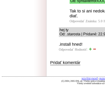
Od: syntaxterrorXXX,
Tak to si ani nedo
diať.
Odpovedať
Známka: 5.0
hej ty
Od: .starosta | Pridané: 22
.install hned!
Odpovedať
Hodnotiť:
Pridať komentár
NÁVŠTEVNOSŤ
|
INZE
(C) 2004, 2005 DSL.sk | Všetky práva vyhradené
Všetky uvedené informácie sú b