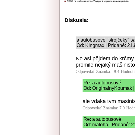
NASA na diaľku na sonde Voyager 2 úspešne znížila spotrebu
Diskusia:
a autobusové "strojčeky" sa
Od: Kingmax | Pridané: 21.
No asi pôjdem do krčmy.
promile nejaký mašinist
Odpovedať
Známka: -9.4
Hodnoti
Re: a autobusové
Od: OriginalnyKoumak |
ale vdaka tym masinis
Odpovedať
Známka: 7.9
Hodn
Re: a autobusové
Od: matoha | Pridané: 2