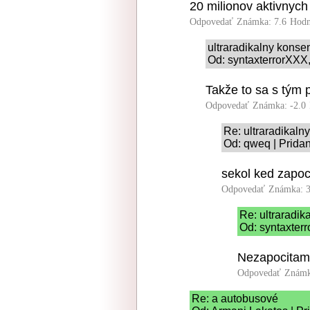
20 milionov aktivnych 
Odpovedať
Známka: 7.6
Hodn
ultraradikalny kons
Od: syntaxterrorXXX,
Takže to sa s tým 
Odpovedať
Známka: -2.0
Re: ultraradikal
Od: qweq | Pridan
sekol ked zapoci
Odpovedať
Známka: 3
Re: ultraradi
Od: syntaxterr
Nezapocitam.
Odpovedať
Známk
Re: a autobusové