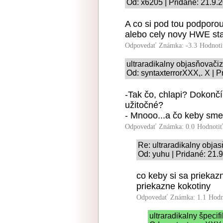
Od: x6205 | Pridané: 21.9.
A co si pod tou podporo
alebo cely novy HWE st
Odpovedať
Známka: -3.3
Hodnoti
ultraradikalny objasňovač
Od: syntaxterrorXXX,. X | P
-Tak čo, chlapi? Dokonč
užitočné?
- Mnooo...a čo keby sme
Odpovedať
Známka: 0.0
Hodnoti
Re: ultraradikalny obj
Od: yuhu | Pridané: 21.
co keby si sa priekazn
priekazne kokotiny
Odpovedať
Známka: 1.1
Hodn
ultraradikalny špeci