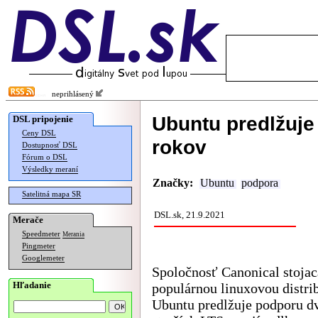
neprihlásený
Ubuntu predlžuje
DSL pripojenie
Ceny DSL
rokov
Dostupnosť DSL
Fórum o DSL
Výsledky meraní
Značky:
Ubuntu
podpora
Satelitná mapa SR
DSL.sk, 21.9.2021
Merače
Speedmeter
Merania
Pingmeter
Googlemeter
Spoločnosť Canonical stojac
Hľadanie
populárnou linuxovou distri
Ubuntu predlžuje podporu d