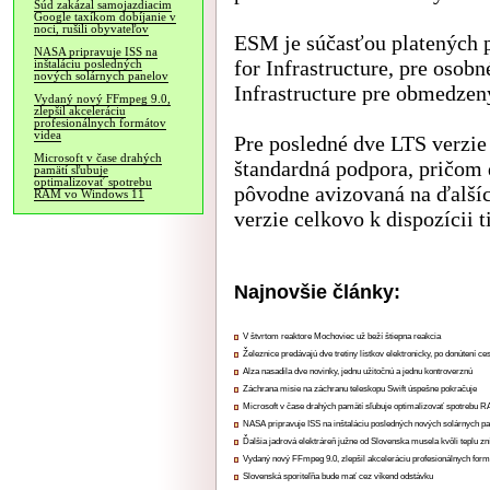
Súd zakázal samojazdiacim
Google taxíkom dobíjanie v
noci, rušili obyvateľov
ESM je súčasťou platených 
NASA pripravuje ISS na
for Infrastructure, pre osob
inštaláciu posledných
nových solárnych panelov
Infrastructure pre obmedzen
Vydaný nový FFmpeg 9.0,
zlepšil akceleráciu
profesionálnych formátov
videa
Pre posledné dve LTS verzie 
Microsoft v čase drahých
štandardná podpora, pričom 
pamätí sľubuje
optimalizovať spotrebu
pôvodne avizovaná na ďalších
RAM vo Windows 11
verzie celkovo k dispozícii t
Najnovšie články:
V štvrtom reaktore Mochoviec už beží štiepna reakcia
Železnice predávajú dve tretiny lístkov elektronicky, po donútení ce
Alza nasadila dve novinky, jednu užitočnú a jednu kontroverznú
Záchrana misie na záchranu teleskopu Swift úspešne pokračuje
Microsoft v čase drahých pamätí sľubuje optimalizovať spotrebu
NASA pripravuje ISS na inštaláciu posledných nových solárnych p
Ďalšia jadrová elektráreň južne od Slovenska musela kvôli teplu zn
Vydaný nový FFmpeg 9.0, zlepšil akceleráciu profesionálnych form
Slovenská sporiteľňa bude mať cez víkend odstávku