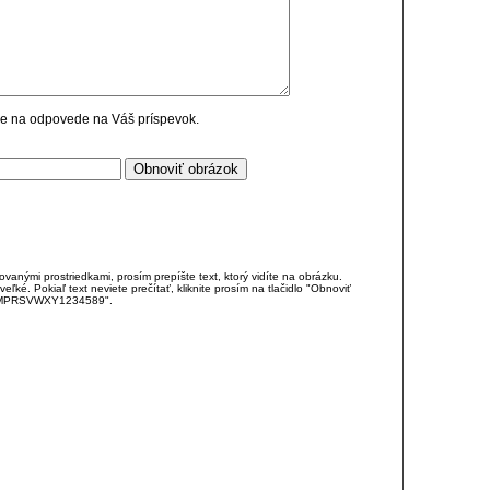
cie na odpovede na Váš príspevok.
anými prostriedkami, prosím prepíšte text, ktorý vidíte na obrázku.
é. Pokiaľ text neviete prečítať, kliknite prosím na tlačidlo "Obnoviť
DJKMPRSVWXY1234589".