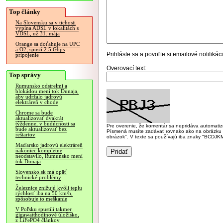
Top články
Na Slovensku sa v tichosti
vypína ADSL v lokalitách s
VDSL, už 31. mája
Orange sa doťahuje na UPC
a O2, spustí 2.5 Gbps
Prihláste sa
a povoľte si emailové notifiká
pripojenie
Overovací text:
Top správy
Rumunsko odstrelmi a
blokádou mení tok Dunaja,
aby udržalo jadrovú
elektráreň v chode
Chrome sa bude
aktualizovať dvakrát
týždenne, v budúcnosti sa
Pre overenie, že komentár sa nepridáva automatizov
bude aktualizovať bez
Písmená musíte zadávať rovnako ako na obrázku veľk
reštartov
obrázok". V texte sa používajú iba znaky "BC
Maďarsko jadrovú elektráreň
nakoniec kompletne
neodstavilo, Rumunsko mení
tok Dunaja
Slovensko.sk má opäť
technické problémy
Železnice znižujú kvôli teplu
rýchlosť iba na 50 km/h,
spôsobuje to meškanie
V Poľsku spustili takmer
gigawatthodinové úložisko,
z LiFePO4 článkov