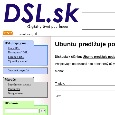
neprihlásený
Ubuntu predlžuje po
DSL pripojenie
Ceny DSL
Dostupnosť DSL
Diskusia k článku:
Ubuntu predlžuje podp
Fórum o DSL
Výsledky meraní
Prispievajte do diskusií ako
prihlásený užív
Satelitná mapa SR
Meno:
Merače
Titulok:
Speedmeter
Merania
Pingmeter
Googlemeter
Text:
Hľadanie