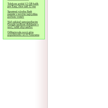
Telekom pridal 12 GB balík
pre Easy, chce zaň 12 eur
Spustená výroba flash
pamäte s novým najvyšším
počtom vrstiev
Súd zakázal samojazdiacim
Google taxíkom dobíjanie v
noci, rušili obyvateľov
Odštartovala nová séria
populárneho sci-fi Futurama