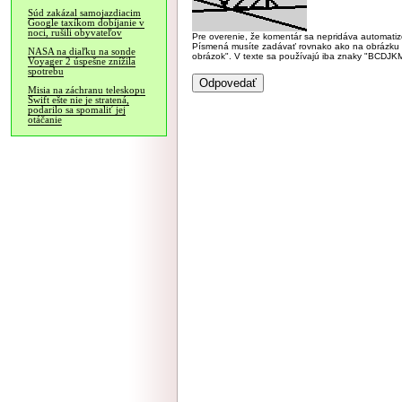
Súd zakázal samojazdiacim
Google taxíkom dobíjanie v
noci, rušili obyvateľov
Pre overenie, že komentár sa nepridáva automatizov
Písmená musíte zadávať rovnako ako na obrázku veľk
NASA na diaľku na sonde
obrázok". V texte sa používajú iba znaky "BC
Voyager 2 úspešne znížila
spotrebu
Misia na záchranu teleskopu
Swift ešte nie je stratená,
podarilo sa spomaliť jej
otáčanie