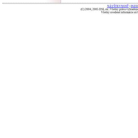
NÁVŠTEVNOSŤ
|
INZE
(C) 2004, 2005 DSL.sk | Všetky práva vyhradené
Všetky uvedené informácie sú b