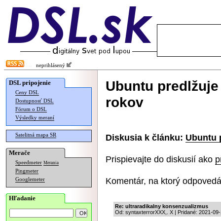
neprihlásený
Ubuntu predlžuje
DSL pripojenie
Ceny DSL
rokov
Dostupnosť DSL
Fórum o DSL
Výsledky meraní
Satelitná mapa SR
Diskusia k článku:
Ubuntu p
Merače
Prispievajte do diskusií ako
p
Speedmeter
Merania
Pingmeter
Komentár, na ktorý odpovedá
Googlemeter
Hľadanie
Re: ultraradikalny konsenzualizmus
Od: syntaxterrorXXX,. X | Pridané: 2021-09-