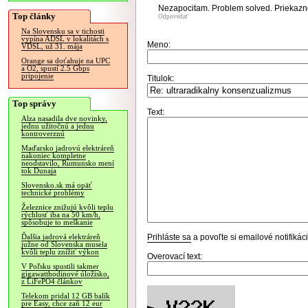
Nezapocitam. Problem solved. Priekazn
Top články
Odpovedať
Na Slovensku sa v tichosti
vypína ADSL v lokalitách s
Meno:
VDSL, už 31. mája
Orange sa doťahuje na UPC
a O2, spustí 2.5 Gbps
pripojenie
Titulok:
Top správy
Text:
Alza nasadila dve novinky,
jednu užitočnú a jednu
kontroverznú
Maďarsko jadrovú elektráreň
nakoniec kompletne
neodstavilo, Rumunsko mení
tok Dunaja
Slovensko.sk má opäť
technické problémy
Železnice znižujú kvôli teplu
rýchlosť iba na 50 km/h,
spôsobuje to meškanie
Prihláste sa
a povoľte si emailové notifiká
Ďalšia jadrová elektráreň
južne od Slovenska musela
kvôli teplu znížiť výkon
Overovací text:
V Poľsku spustili takmer
gigawatthodinové úložisko,
z LiFePO4 článkov
Telekom pridal 12 GB balík
pre Easy, chce zaň 12 eur