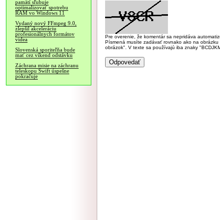
pamätí sľubuje
optimalizovať spotrebu
RAM vo Windows 11
Vydaný nový FFmpeg 9.0,
zlepšil akceleráciu
profesionálnych formátov
Pre overenie, že komentár sa nepridáva automatizov
videa
Písmená musíte zadávať rovnako ako na obrázku veľk
obrázok". V texte sa používajú iba znaky "BC
Slovenská sporiteľňa bude
mať cez víkend odstávku
Záchrana misie na záchranu
teleskopu Swift úspešne
pokračuje