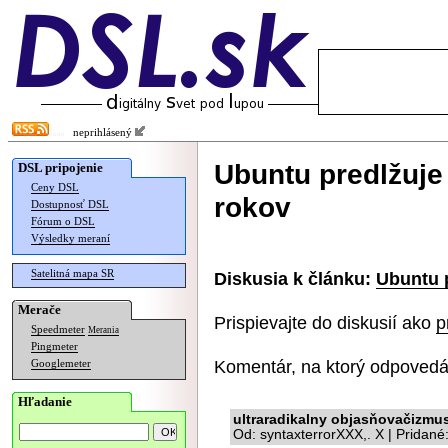
neprihlásený
Ubuntu predlžuje
DSL pripojenie
Ceny DSL
rokov
Dostupnosť DSL
Fórum o DSL
Výsledky meraní
Satelitná mapa SR
Diskusia k článku:
Ubuntu p
Merače
Prispievajte do diskusií ako
p
Speedmeter
Merania
Pingmeter
Komentár, na ktorý odpovedá
Googlemeter
Hľadanie
ultraradikalny objasňovačizmu
Od: syntaxterrorXXX,. X | Pridan