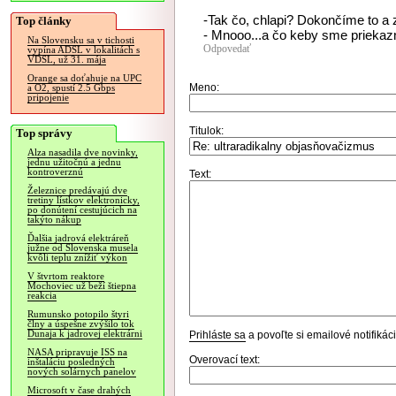
-Tak čo, chlapi? Dokončíme to a
Top články
- Mnooo...a čo keby sme priekazn
Na Slovensku sa v tichosti
Odpovedať
vypína ADSL v lokalitách s
VDSL, už 31. mája
Orange sa doťahuje na UPC
Meno:
a O2, spustí 2.5 Gbps
pripojenie
Titulok:
Top správy
Alza nasadila dve novinky,
jednu užitočnú a jednu
kontroverznú
Text:
Železnice predávajú dve
tretiny lístkov elektronicky,
po donútení cestujúcich na
takýto nákup
Ďalšia jadrová elektráreň
južne od Slovenska musela
kvôli teplu znížiť výkon
V štvrtom reaktore
Mochoviec už beží štiepna
reakcia
Rumunsko potopilo štyri
člny a úspešne zvýšilo tok
Dunaja k jadrovej elektrárni
Prihláste sa
a povoľte si emailové notifiká
NASA pripravuje ISS na
Overovací text:
inštaláciu posledných
nových solárnych panelov
Microsoft v čase drahých