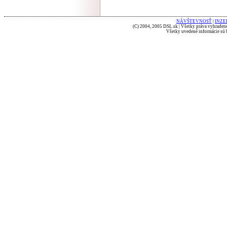
NÁVŠTEVNOSŤ
|
INZE
(C) 2004, 2005 DSL.sk | Všetky práva vyhradené
Všetky uvedené informácie sú b