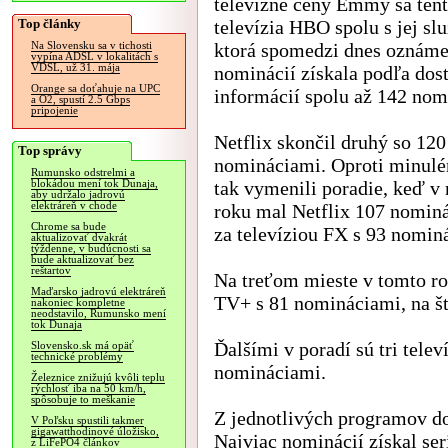
televízne ceny Emmy sa tent
Top články
televízia HBO spolu s jej s
ktorá spomedzi dnes oznám
Na Slovensku sa v tichosti
vypína ADSL v lokalitách s
VDSL, už 31. mája
nominácií získala podľa dos
Orange sa doťahuje na UPC
informácií spolu až 142 nom
a O2, spustí 2.5 Gbps
pripojenie
Netflix skončil druhý so 120
Top správy
nomináciami. Oproti minulé
Rumunsko odstrelmi a
tak vymenili poradie, keď 
blokádou mení tok Dunaja,
aby udržalo jadrovú
elektráreň v chode
roku mal Netflix 107 nominá
Chrome sa bude
za televíziou FX s 93 nomin
aktualizovať dvakrát
týždenne, v budúcnosti sa
bude aktualizovať bez
reštartov
Na treťom mieste v tomto ro
Maďarsko jadrovú elektráreň
TV+ s 81 nomináciami, na š
nakoniec kompletne
neodstavilo, Rumunsko mení
tok Dunaja
Ďalšími v poradí sú tri tele
Slovensko.sk má opäť
technické problémy
nomináciami.
Železnice znižujú kvôli teplu
rýchlosť iba na 50 km/h,
spôsobuje to meškanie
Z jednotlivých programov 
V Poľsku spustili takmer
gigawatthodinové úložisko,
Najviac nominácií získal se
z LiFePO4 článkov