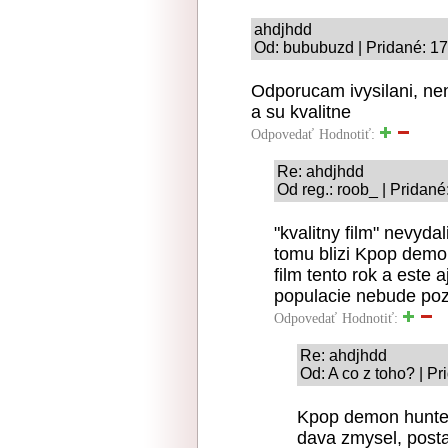
ahdjhdd
Od: bububuzd | Pridané: 17
Odporucam ivysilani, nen
a su kvalitne
Odpovedať
Hodnotiť:
Re: ahdjhdd
Od reg.: roob_ | Pridané
"kvalitny film" nevyda
tomu blizi Kpop demon 
film tento rok a este 
populacie nebude poze
Odpovedať
Hodnotiť:
Re: ahdjhdd
Od: A co z toho? | P
Kpop demon hunter
dava zmysel, posta