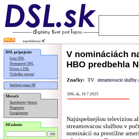
neprihlásený
V nomináciách na
DSL pripojenie
Ceny DSL
HBO predbehla Ne
Dostupnosť DSL
Fórum o DSL
Výsledky meraní
Značky:
TV
streamovacie služby
Satelitná mapa SR
DSL.sk, 16.7.2025
Merače
Speedmeter
Merania
Pingmeter
Googlemeter
Najúspešnejšou televíziou a
Hľadanie
streamovacou službou v poč
nominácií na prestížne amer