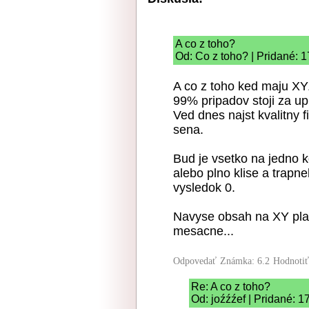
A co z toho?
Od: Co z toho? | Pridané: 
A co z toho ked maju XY
99% pripadov stoji za up
Ved dnes najst kvalitny f
sena.
Bud je vsetko na jedno k
alebo plno klise a trap
vysledok 0.
Navyse obsah na XY plat
mesacne...
Odpovedať
Známka: 6.2
Hodnoti
Re: A co z toho?
Od: joźźźef | Pridané: 1