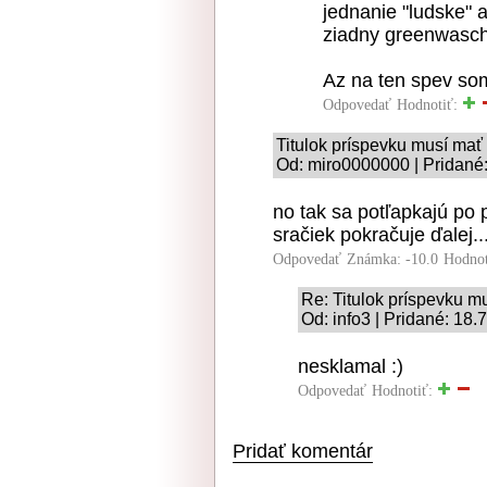
jednanie "ludske" 
ziadny greenwaschi
Az na ten spev so
Odpovedať
Hodnotiť:
Titulok príspevku musí mať
Od: miro0000000 | Pridané:
no tak sa potľapkajú po 
sračiek pokračuje ďalej..
Odpovedať
Známka: -10.0
Hodnot
Re: Titulok príspevku m
Od: info3 | Pridané: 18.
nesklamal :)
Odpovedať
Hodnotiť:
Pridať komentár