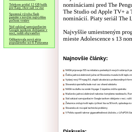
nomináciami pred The Pengu
Telekom pridal 12 GB balík
pre Easy, chce zaň 12 eur
The Studio od Apple TV+ a 
Spustená výroba flash
nominácií. Piaty seriál The
pamäte s novým najvyšším
počtom vrstiev
Súd zakázal samojazdiacim
Google taxíkom dobíjanie v
Najvyššie umiestneným pro
noci, rušili obyvateľov
mieste Adolescence s 13 no
Odštartovala nová séria
populárneho sci-fi Futurama
Najnovšie články:
NASA pripravuje ISS na inštaláciu posledných nových solárnych p
Ďalšia jadrová elektráreň južne od Slovenska musela kvôli teplu zn
Vydaný nový FFmpeg 9.0, zlepšil akceleráciu profesionálnych form
Slovenská sporiteľňa bude mať cez víkend odstávku
NASA na diaľku na sonde Voyager 2 úspešne znížila spotrebu
Maďarsko jadrovú elektráreň nakoniec kompletne neodstavilo, Ru
Súd zakázal samojazdiacim Google taxíkom dobíjanie v noci, rušili
Železnice znižujú kvôli teplu rýchlosť iba na 50 km/h, spôsobuje t
Slovensko.sk má opäť technické problémy
V Poľsku spustili takmer gigawatthodinové úložisko, z LiFePO4 čl
Diskusia: