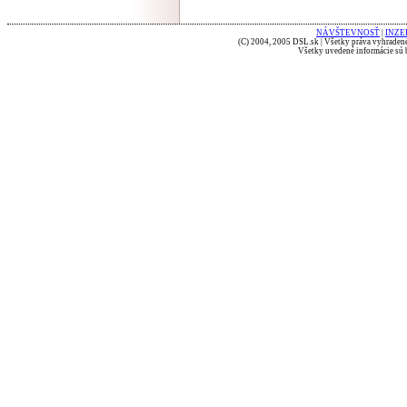
NÁVŠTEVNOSŤ
|
INZE
(C) 2004, 2005 DSL.sk | Všetky práva vyhradené
Všetky uvedené informácie sú b