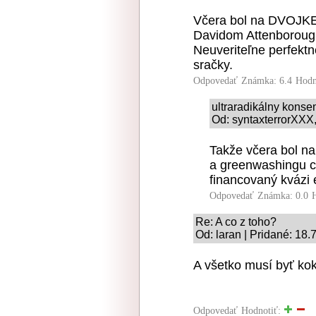
Včera bol na DVOJKE
Davidom Attenborough
Neuveriteľne perfektn
sračky.
Odpovedať
Známka: 6.4
Hodn
ultraradikálny kons
Od: syntaxterrorXXX,
Takže včera bol n
a greenwashingu c
financovaný kvázi 
Odpovedať
Známka: 0.0
Re: A co z toho?
Od: laran | Pridané: 18.
A všetko musí byť ko
Odpovedať
Hodnotiť: