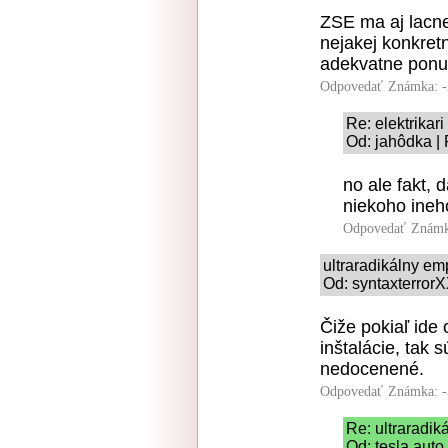
ZSE ma aj lacne
nejakej konkretn
adekvatne ponuk
Odpovedať
Známka: -
Re: elektrikari
Od: jahôdka |
no ale fakt, 
niekoho ineh
Odpovedať
Známk
ultraradikálny em
Od: syntaxterrorX
Čiže pokiaľ ide 
inštalácie, tak 
nedocenené.
Odpovedať
Známka: -
Re: ultraradi
Od: tesla auto