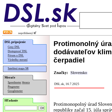
neprihlásený
Protimonolný úra
DSL pripojenie
Ceny DSL
dodávateľov klima
Dostupnosť DSL
Fórum o DSL
čerpadiel
Výsledky meraní
Satelitná mapa SR
Značky:
Slovensko
Merače
Speedmeter
Merania
DSL.sk, 16.7.2025
Pingmeter
Googlemeter
Hľadanie
Protimonopolný úrad Sloven
republiky začal 15. júla spr