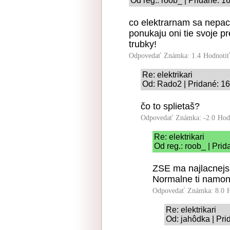
Od reg.: roob_ | Pridané: 1
co elektrarnam sa nepaci
ponukaju oni tie svoje p
trubky!
Odpovedať
Známka: 1.4
Hodnoti
Re: elektrikari
Od: Rado2 | Pridané: 1
čo to splietaš?
Odpovedať
Známka: -2.0
Hod
Re: elektrikari
Od reg.: roob_ | Pri
ZSE ma najlacnejs
Normalne ti namon
Odpovedať
Známka: 8.0
Re: elektrikari
Od: jahôdka | Pri