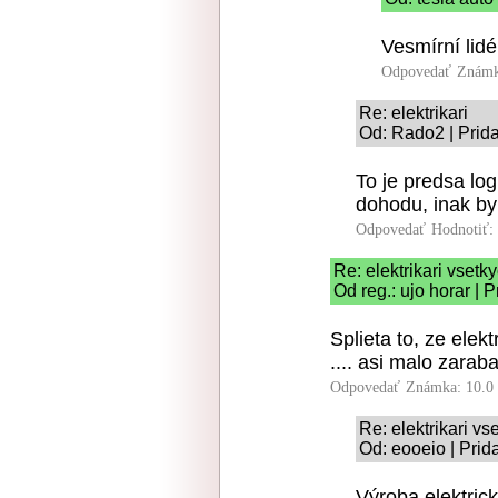
Vesmírní lidé
Odpovedať
Známk
Re: elektrikari
Od: Rado2 | Prid
To je predsa lo
dohodu, inak by
Odpovedať
Hodnotiť:
Re: elektrikari vsetky
Od reg.: ujo horar | 
Splieta to, ze ele
.... asi malo zaraba
Odpovedať
Známka: 10.0
Re: elektrikari vse
Od: eooeio | Prid
Výroba elektrick