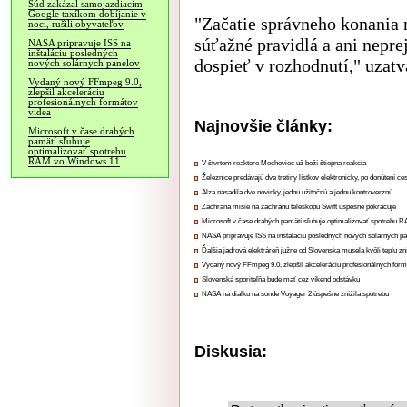
Súd zakázal samojazdiacim
Google taxíkom dobíjanie v
"Začatie správneho konania 
noci, rušili obyvateľov
súťažné pravidlá a ani nepr
NASA pripravuje ISS na
inštaláciu posledných
dospieť v rozhodnutí," uzat
nových solárnych panelov
Vydaný nový FFmpeg 9.0,
zlepšil akceleráciu
profesionálnych formátov
videa
Najnovšie články:
Microsoft v čase drahých
pamätí sľubuje
optimalizovať spotrebu
RAM vo Windows 11
V štvrtom reaktore Mochoviec už beží štiepna reakcia
Železnice predávajú dve tretiny lístkov elektronicky, po donútení ce
Alza nasadila dve novinky, jednu užitočnú a jednu kontroverznú
Záchrana misie na záchranu teleskopu Swift úspešne pokračuje
Microsoft v čase drahých pamätí sľubuje optimalizovať spotrebu
NASA pripravuje ISS na inštaláciu posledných nových solárnych p
Ďalšia jadrová elektráreň južne od Slovenska musela kvôli teplu zn
Vydaný nový FFmpeg 9.0, zlepšil akceleráciu profesionálnych form
Slovenská sporiteľňa bude mať cez víkend odstávku
NASA na diaľku na sonde Voyager 2 úspešne znížila spotrebu
Diskusia: