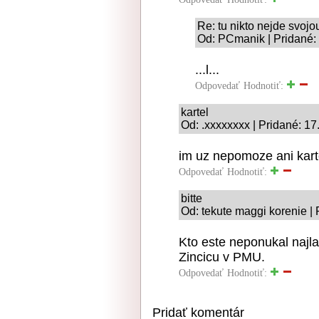
Re: tu nikto nejde svoj
Od: PCmanik | Pridané:
...l...
Odpovedať
Hodnotiť:
kartel
Od: .xxxxxxxx | Pridané: 17
im uz nepomoze ani karte
Odpovedať
Hodnotiť:
bitte
Od: tekute maggi korenie |
Kto este neponukal najla
Zincicu v PMU.
Odpovedať
Hodnotiť:
Pridať komentár