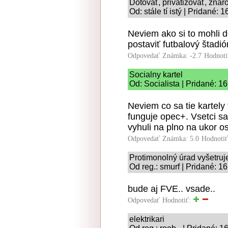
Dotovať, privatizovať, znár
Od: stále tí istý | Pridané: 
Neviem ako si to mohli 
postaviť futbalový štadió
Odpovedať
Známka: -2.7
Hodnoti
Socialny kartel
Od: Socialista | Pridané: 1
Neviem co sa tie kartely 
funguje opec+. Vsetci sa
vyhuli na plno na ukor os
Odpovedať
Známka: 5.0
Hodnoti
Protimonolný úrad vyšetruj
Od reg.: smurf | Pridané: 1
bude aj FVE.. vsade..
Odpovedať
Hodnotiť:
elektrikari