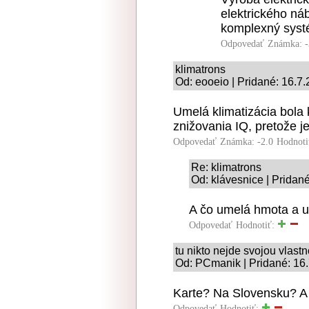
elektrického ná
komplexný systé
Odpovedať
Známka: -
klimatrons
Od: eooeio | Pridané: 16.7
Umelá klimatizácia bola
znižovania IQ, pretože je
Odpovedať
Známka: -2.0
Hodnoti
Re: klimatrons
Od: klávesnice | Pridan
A čo umelá hmota a u
Odpovedať
Hodnotiť:
tu nikto nejde svojou vlas
Od: PCmanik | Pridané: 16
Karte? Na Slovensku? A 
Odpovedať
Hodnotiť: