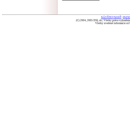
NÁVŠTEVNOSŤ
|
INZE
(C) 2004, 2005 DSL.sk | Všetky práva vyhradené
Všetky uvedené informácie sú b