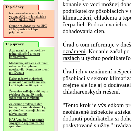
konanie vo veci možnej doh
Top články
podnikateľov pôsobiacich v 
Na Slovensku sa v tichosti
klimatizácií, chladenia a te
vypína ADSL v lokalitách s
VDSL, už 31. mája
čerpadiel. Podozrieva ich z
Orange sa doťahuje na UPC
a O2, spustí 2.5 Gbps
dohadovania cien.
pripojenie
Úrad o tom informuje v dn
Top správy
oznámení
. Konanie začal po
Alza nasadila dve novinky,
jednu užitočnú a jednu
raziách
u týchto podnikateľo
kontroverznú
Maďarsko jadrovú elektráreň
nakoniec kompletne
neodstavilo, Rumunsko mení
Úrad ich v oznámení nešpecif
tok Dunaja
pôsobiaci v sektore klimatizá
Ďalšia jadrová elektráreň
južne od Slovenska musela
zrejme ale ide aj o dodávate
kvôli teplu znížiť výkon
chladiarenskych riešení.
Železnice znižujú kvôli teplu
rýchlosť iba na 50 km/h,
spôsobuje to meškanie
"Tento krok je výsledkom p
Železnice predávajú dve
tretiny lístkov elektronicky,
neohlásené inšpekcie a získa
po donútení cestujúcich na
takýto nákup
dotknutí podnikatelia si do
NASA na diaľku na sonde
Voyager 2 úspešne znížila
poskytované služby," uvádz
spotrebu