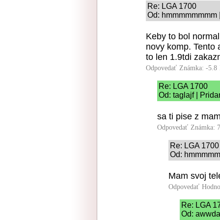
Re: LGA 1700
Od: hmmmmmmmm | P
Keby to bol normaln
novy komp. Tento a
to len 1.9tdi zakazni
Odpovedať
Známka: -5.8
Re: LGA 1700
Od: taglajf | Prid
sa ti pise z ma
Odpovedať
Známka: 7
Re: LGA 1700
Od: hmmmmmmm
Mam svoj tel
Odpovedať
Hodno
Re: LGA 1
Od: awwda 