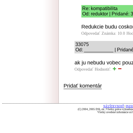
Re: kompatibilita
Od: reduktor | Pridané: 
Redukcie budu coskor
Odpovedať
Známka: 10.0
Hod
33075
Od: ___________ | Pridané
ak ju nebudu vobec pouzi
Odpovedať
Hodnotiť:
Pridať komentár
NÁVŠTEVNOSŤ
|
INZE
(C) 2004, 2005 DSL.sk | Všetky práva vyhradené
Všetky uvedené informácie sú b