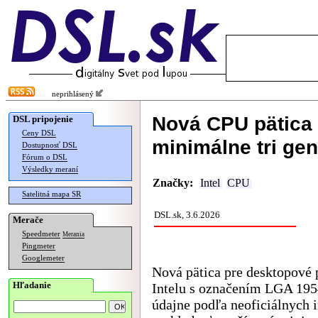
neprihlásený
Nová CPU pätica 
DSL pripojenie
Ceny DSL
minimálne tri ge
Dostupnosť DSL
Fórum o DSL
Výsledky meraní
Značky:
Intel
CPU
Satelitná mapa SR
DSL.sk, 3.6.2026
Merače
Speedmeter
Merania
Pingmeter
Googlemeter
Nová pätica pre desktopové 
Hľadanie
Intelu s označením LGA 195
údajne podľa neoficiálnych 