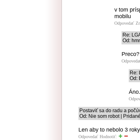
v tom prís
mobilu
Odpovedať
Zn
Re: LG
Od: hm
Preco?
Odpoveda
Re:
Od: 
Áno
Odpov
Postaviť sa do radu a počú
Od: Nie som robot | Pridan
Len aby to nebolo 3 roky 
Odpovedať
Hodnotiť: