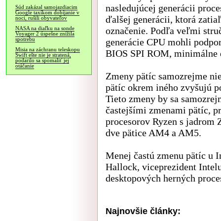
nasledujúcej generácii proc
Súd zakázal samojazdiacim
Google taxíkom dobíjanie v
ďalšej generácii, ktorá zat
noci, rušili obyvateľov
označenie. Podľa veľmi struč
NASA na diaľku na sonde
Voyager 2 úspešne znížila
spotrebu
generácie CPU mohli podpor
Misia na záchranu teleskopu
BIOS SPI ROM, minimálne do
Swift ešte nie je stratená,
podarilo sa spomaliť jej
otáčanie
Zmeny pätíc samozrejme nie
pätíc okrem iného zvyšujú po
Tieto zmeny by sa samozrejm
častejšími zmenami pätíc, 
procesorov Ryzen s jadrom Z
dve pätice AM4 a AM5.
Menej častú zmenu pätíc u I
Hallock, viceprezident Intel
desktopových herných proce
Najnovšie články: