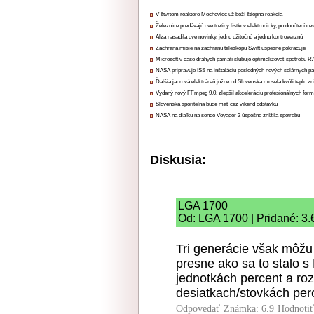
V štvrtom reaktore Mochoviec už beží štiepna reakcia
Železnice predávajú dve tretiny lístkov elektronicky, po donútení ce
Alza nasadila dve novinky, jednu užitočnú a jednu kontroverznú
Záchrana misie na záchranu teleskopu Swift úspešne pokračuje
Microsoft v čase drahých pamätí sľubuje optimalizovať spotrebu
NASA pripravuje ISS na inštaláciu posledných nových solárnych p
Ďalšia jadrová elektráreň južne od Slovenska musela kvôli teplu zn
Vydaný nový FFmpeg 9.0, zlepšil akceleráciu profesionálnych form
Slovenská sporiteľňa bude mať cez víkend odstávku
NASA na diaľku na sonde Voyager 2 úspešne znížila spotrebu
Diskusia:
LGA 1700
Od: LGA 1700 | Pridané: 3.
Tri generácie však môžu 
presne ako sa to stalo 
jednotkách percent a roz
desiatkach/stovkách per
Odpovedať
Známka: 6.9
Hodnoti