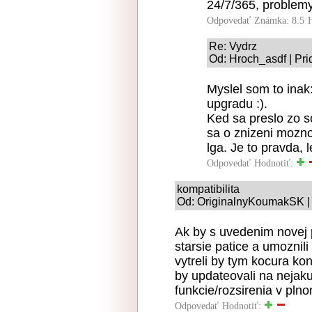
24/7/365, problemy 
Odpovedať
Známka: 8.5
Re: Vydrz
Od: Hroch_asdf | Pri
Myslel som to inak
upgradu :).
Ked sa preslo zo s
sa o znizeni mozn
lga. Je to pravda, 
Odpovedať
Hodnotiť:
kompatibilita
Od: OriginalnyKoumakSK | 
Ak by s uvedenim novej p
starsie patice a umoznili
vytreli by tym kocura kon
by updateovali na nejak
funkcie/rozsirenia v pln
Odpovedať
Hodnotiť: