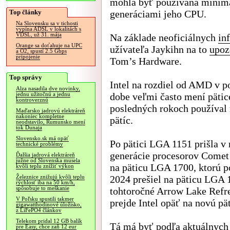
mohla byť používaná minim
Top články
generáciami jeho CPU.
Na Slovensku sa v tichosti
vypína ADSL v lokalitách s
VDSL, už 31. mája
Na základe neoficiálnych
in
Orange sa doťahuje na UPC
užívateľa Jaykihn na to
upoz
a O2, spustí 2.5 Gbps
pripojenie
Tom’s Hardware.
Top správy
Intel na rozdiel od AMD v p
Alza nasadila dve novinky,
dobe veľmi často mení pätic
jednu užitočnú a jednu
kontroverznú
posledných rokoch používal 
Maďarsko jadrovú elektráreň
nakoniec kompletne
pätíc.
neodstavilo, Rumunsko mení
tok Dunaja
Slovensko.sk má opäť
Po pätici LGA 1151 prišla v
technické problémy
generácie procesorov Comet 
Ďalšia jadrová elektráreň
južne od Slovenska musela
na päticu LGA 1700, ktorú p
kvôli teplu znížiť výkon
2024 prešiel na päticu LGA 
Železnice znižujú kvôli teplu
rýchlosť iba na 50 km/h,
spôsobuje to meškanie
tohtoročné Arrow Lake Refr
V Poľsku spustili takmer
prejde Intel opäť na novú p
gigawatthodinové úložisko,
z LiFePO4 článkov
Telekom pridal 12 GB balík
Tá má byť podľa aktuálnych 
pre Easy, chce zaň 12 eur