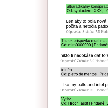
ultraradikálny konšpira
Od: syntaxterrorXXX, . Y
Len aby to bola nová 
počíta a netočia pätic
Odpovedať
Známka: 7.5
Hodn
Titulok príspevku musí mať
Od: miro0000000 | Pridané:
nikto ti nedokáže dať toľ
Odpovedať
Známka: 5.0
Hodnoti
toluén
Od: pjetro de mentos | Prid
i like my balls and intel p
Odpovedať
Známka: 0.0
Hodnoti
Vydrz
Od: Hroch_asdf | Pridané: 