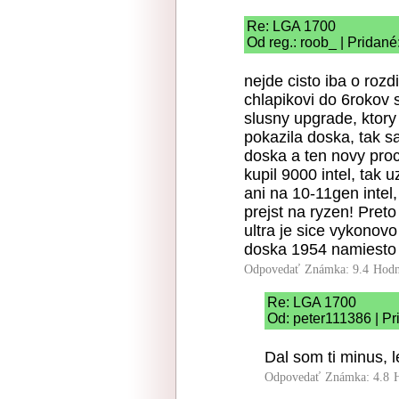
Re: LGA 1700
Od reg.: roob_ | Pridané
nejde cisto iba o roz
chlapikovi do 6rokov 
slusny upgrade, ktory
pokazila doska, tak s
doska a ten novy proc
kupil 9000 intel, tak
ani na 10-11gen intel,
prejst na ryzen! Preto
ultra je sice vykonov
doska 1954 namiesto 1
Odpovedať
Známka: 9.4
Hodn
Re: LGA 1700
Od: peter111386 | Pr
Dal som ti minus, l
Odpovedať
Známka: 4.8