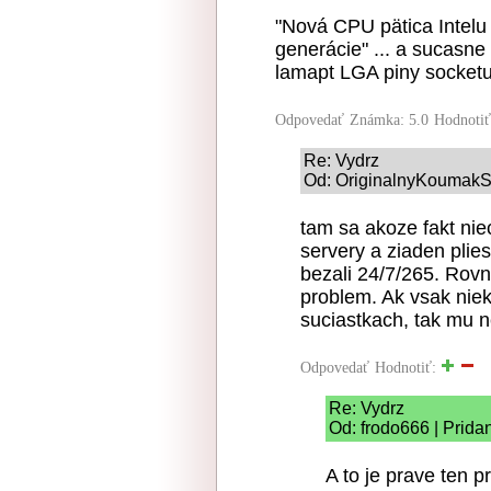
"Nová CPU pätica Intelu
generácie" ... a sucasn
lamapt LGA piny socketu
Odpovedať
Známka: 5.0
Hodnoti
Re: Vydrz
Od: OriginalnyKoumakSK
tam sa akoze fakt ni
servery a ziaden plie
bezali 24/7/265. Rovn
problem. Ak vsak niek
suciastkach, tak mu 
Odpovedať
Hodnotiť:
Re: Vydrz
Od: frodo666 | Prida
A to je prave ten p