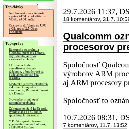
Top články
29.7.2026 11:37, D
Na Slovensku sa v tichosti
vypína ADSL v lokalitách s
18 komentárov, 31.7. 10:5
VDSL, už 31. mája
Orange sa doťahuje na UPC
a O2, spustí 2.5 Gbps
pripojenie
Qualcomm ozn
Top správy
procesorov pr
Rumunsko odstrelmi a
blokádou mení tok Dunaja,
aby udržalo jadrovú
elektráreň v chode
Spoločnosť Qualcomm
Chrome sa bude
aktualizovať dvakrát
výrobcov ARM proce
týždenne, v budúcnosti sa
bude aktualizovať bez
reštartov
aj ARM procesory pr
Maďarsko jadrovú elektráreň
nakoniec kompletne
neodstavilo, Rumunsko mení
tok Dunaja
Spoločnosť to
oznám
Slovensko.sk má opäť
technické problémy
Železnice znižujú kvôli teplu
rýchlosť iba na 50 km/h,
10.7.2026 08:31, D
spôsobuje to meškanie
V Poľsku spustili takmer
7 komentárov, 11.7. 13:52
gigawatthodinové úložisko,
z LiFePO4 článkov