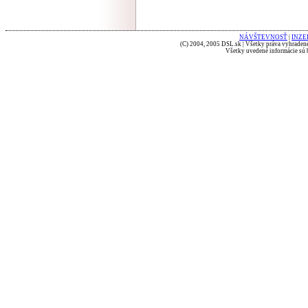
NÁVŠTEVNOSŤ
|
INZE
(C) 2004, 2005 DSL.sk | Všetky práva vyhradené
Všetky uvedené informácie sú b