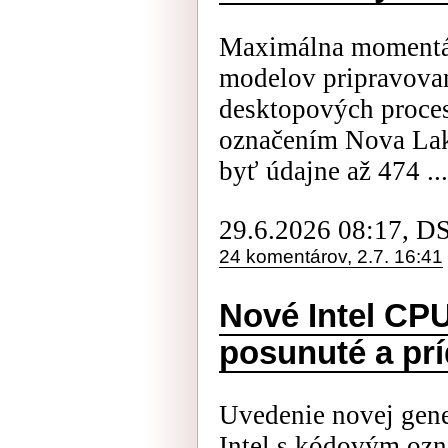
Maximálna momentál
modelov pripravovan
desktopových proce
označením Nova Lak
byť údajne až 474 ...
29.6.2026 08:17, D
24 komentárov, 2.7. 16:41
Nové Intel CPU
posunuté a prí
Uvedenie novej gene
Intel s kódovým oz