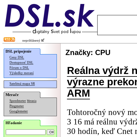
neprihlásený
Značky: CPU
DSL pripojenie
Ceny DSL
Dostupnosť DSL
Reálna výdrž 
Fórum o DSL
Výsledky meraní
výrazne preko
Satelitná mapa SR
ARM
Merače
Speedmeter
Merania
Pingmeter
Tohtoročný nový m
Googlemeter
3 16 má reálnu výdr
Hľadanie
30 hodín, keď Cnet