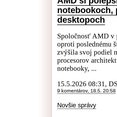
AMD si polepši
notebookoch, 
desktopoch
Spoločnosť AMD v p
oproti poslednému š
zvýšila svoj podiel
procesorov architek
notebooky, ...
15.5.2026 08:31, D
9 komentárov, 18.5. 20:58
Novšie správy