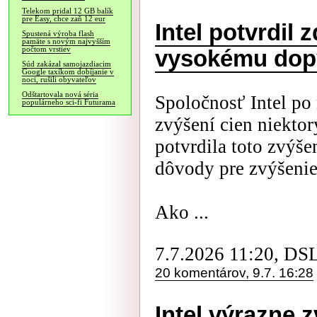
Telekom pridal 12 GB balík
pre Easy, chce zaň 12 eur
Intel potvrdil 
Spustená výroba flash
pamäte s novým najvyšším
počtom vrstiev
vysokému dop
Súd zakázal samojazdiacim
Google taxíkom dobíjanie v
noci, rušili obyvateľov
Odštartovala nová séria
Spoločnosť Intel po 
populárneho sci-fi Futurama
zvýšení cien niekto
potvrdila toto zvýše
dôvody pre zvýšenie
Ako ...
7.7.2026 11:20, DS
20 komentárov, 9.7. 16:28
Intel výrazne 