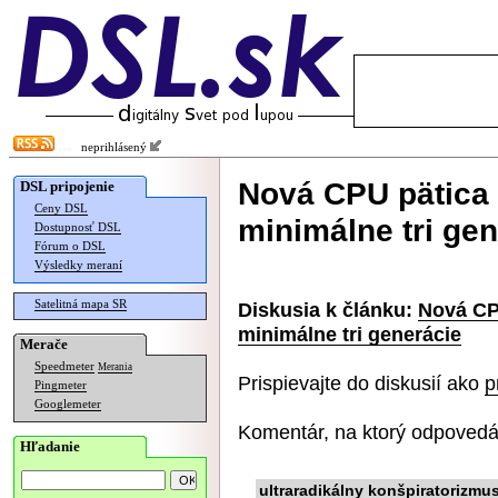
neprihlásený
Nová CPU pätica 
DSL pripojenie
Ceny DSL
minimálne tri ge
Dostupnosť DSL
Fórum o DSL
Výsledky meraní
Satelitná mapa SR
Diskusia k článku:
Nová CP
minimálne tri generácie
Merače
Speedmeter
Merania
Prispievajte do diskusií ako
p
Pingmeter
Googlemeter
Komentár, na ktorý odpovedá
Hľadanie
ultraradikálny konšpiratorizmu