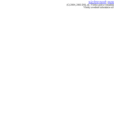
NÁVŠTEVNOSŤ
|
INZE
(C) 2004, 2005 DSL.sk | Všetky práva vyhradené
Všetky uvedené informácie sú b