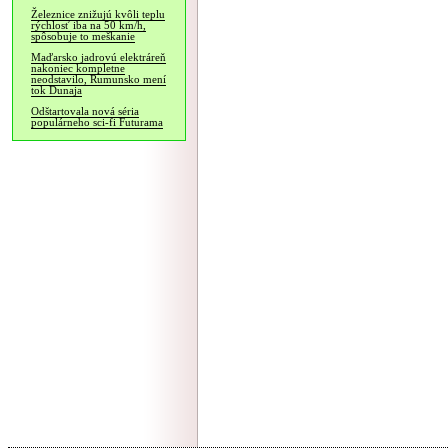
Železnice znižujú kvôli teplu
rýchlosť iba na 50 km/h,
spôsobuje to meškanie
Maďarsko jadrovú elektráreň
nakoniec kompletne
neodstavilo, Rumunsko mení
tok Dunaja
Odštartovala nová séria
populárneho sci-fi Futurama