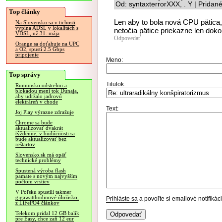
Od: syntaxterrorXXX, . Y | Pridan
Top články
Len aby to bola nová CPU pätica, 
Na Slovensku sa v tichosti
vypína ADSL v lokalitách s
netočia pätice priekazne len doko
VDSL, už 31. mája
Odpovedať
Orange sa doťahuje na UPC
a O2, spustí 2.5 Gbps
pripojenie
Meno:
Top správy
Titulok:
Rumunsko odstrelmi a
blokádou mení tok Dunaja,
aby udržalo jadrovú
elektráreň v chode
Text:
Joj Play výrazne zdražuje
Chrome sa bude
aktualizovať dvakrát
týždenne, v budúcnosti sa
bude aktualizovať bez
reštartov
Slovensko.sk má opäť
technické problémy
Spustená výroba flash
pamäte s novým najvyšším
počtom vrstiev
V Poľsku spustili takmer
gigawatthodinové úložisko,
Prihláste sa
a povoľte si emailové notifiká
z LiFePO4 článkov
Telekom pridal 12 GB balík
pre Easy, chce zaň 12 eur