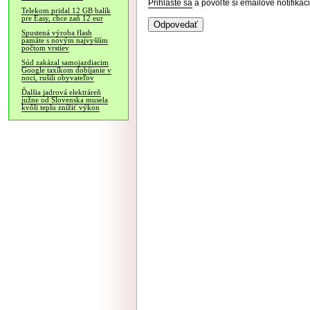
Prihláste sa
a povoľte si emailové notifiká
Telekom pridal 12 GB balík
pre Easy, chce zaň 12 eur
Spustená výroba flash
pamäte s novým najvyšším
počtom vrstiev
Súd zakázal samojazdiacim
Google taxíkom dobíjanie v
noci, rušili obyvateľov
Ďalšia jadrová elektráreň
južne od Slovenska musela
kvôli teplu znížiť výkon