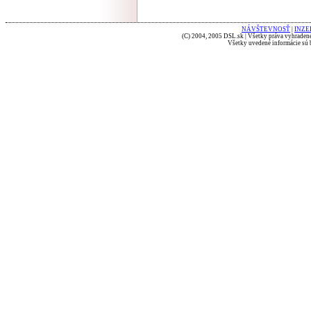
NÁVŠTEVNOSŤ
|
INZE
(C) 2004, 2005 DSL.sk | Všetky práva vyhradené
Všetky uvedené informácie sú b