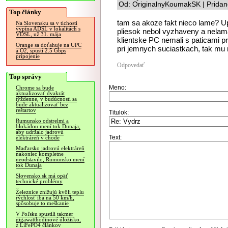
Od: OriginalnyKoumakSK | Pridan
Top články
tam sa akoze fakt nieco lame? U
Na Slovensku sa v tichosti
vypína ADSL v lokalitách s
pliesok nebol vyzhaveny a nelama
VDSL, už 31. mája
klientske PC nemali s paticami p
Orange sa doťahuje na UPC
pri jemnych suciastkach, tak mu
a O2, spustí 2.5 Gbps
pripojenie
Odpovedať
Top správy
Meno:
Chrome sa bude
aktualizovať dvakrát
týždenne, v budúcnosti sa
bude aktualizovať bez
reštartov
Titulok:
Rumunsko odstrelmi a
blokádou mení tok Dunaja,
aby udržalo jadrovú
Text:
elektráreň v chode
Maďarsko jadrovú elektráreň
nakoniec kompletne
neodstavilo, Rumunsko mení
tok Dunaja
Slovensko.sk má opäť
technické problémy
Železnice znižujú kvôli teplu
rýchlosť iba na 50 km/h,
spôsobuje to meškanie
V Poľsku spustili takmer
gigawatthodinové úložisko,
z LiFePO4 článkov