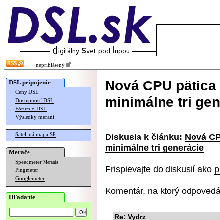
neprihlásený
Nová CPU pätica 
DSL pripojenie
Ceny DSL
minimálne tri ge
Dostupnosť DSL
Fórum o DSL
Výsledky meraní
Satelitná mapa SR
Diskusia k článku:
Nová CP
minimálne tri generácie
Merače
Speedmeter
Merania
Prispievajte do diskusií ako
p
Pingmeter
Googlemeter
Komentár, na ktorý odpovedá
Hľadanie
Re: Vydrz