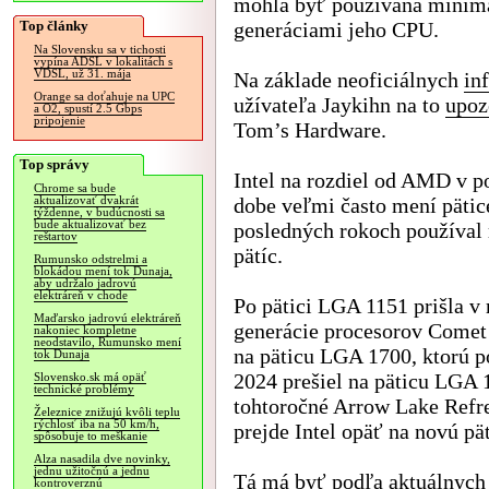
mohla byť používaná minim
Top články
generáciami jeho CPU.
Na Slovensku sa v tichosti
vypína ADSL v lokalitách s
VDSL, už 31. mája
Na základe neoficiálnych
in
Orange sa doťahuje na UPC
užívateľa Jaykihn na to
upoz
a O2, spustí 2.5 Gbps
pripojenie
Tom’s Hardware.
Top správy
Intel na rozdiel od AMD v p
Chrome sa bude
dobe veľmi často mení pätic
aktualizovať dvakrát
týždenne, v budúcnosti sa
bude aktualizovať bez
posledných rokoch používal 
reštartov
pätíc.
Rumunsko odstrelmi a
blokádou mení tok Dunaja,
aby udržalo jadrovú
elektráreň v chode
Po pätici LGA 1151 prišla v
Maďarsko jadrovú elektráreň
generácie procesorov Comet 
nakoniec kompletne
neodstavilo, Rumunsko mení
na päticu LGA 1700, ktorú p
tok Dunaja
2024 prešiel na päticu LGA 
Slovensko.sk má opäť
technické problémy
tohtoročné Arrow Lake Refr
Železnice znižujú kvôli teplu
rýchlosť iba na 50 km/h,
prejde Intel opäť na novú p
spôsobuje to meškanie
Alza nasadila dve novinky,
jednu užitočnú a jednu
Tá má byť podľa aktuálnych 
kontroverznú