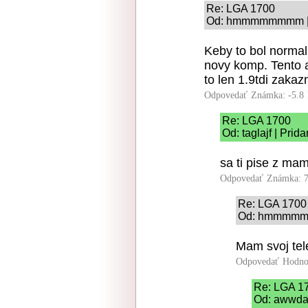
Re: LGA 1700
Od: hmmmmmmmm | P
Keby to bol normaln
novy komp. Tento a
to len 1.9tdi zakazni
Odpovedať
Známka: -5.8
Re: LGA 1700
Od: taglajf | Prid
sa ti pise z ma
Odpovedať
Známka: 7
Re: LGA 1700
Od: hmmmmmmm
Mam svoj tel
Odpovedať
Hodno
Re: LGA 1
Od: awwda 