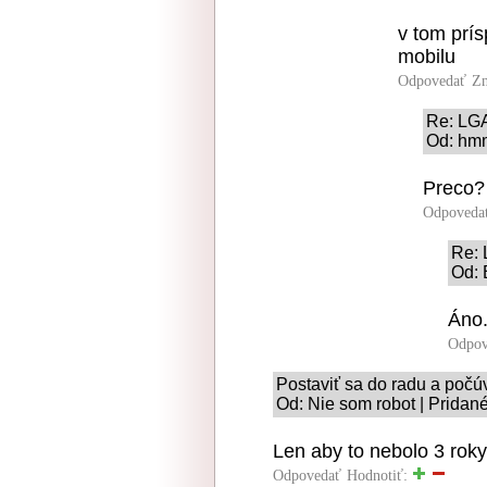
v tom prís
mobilu
Odpovedať
Zn
Re: LG
Od: hm
Preco?
Odpoveda
Re:
Od: 
Áno
Odpov
Postaviť sa do radu a počú
Od: Nie som robot | Pridan
Len aby to nebolo 3 roky 
Odpovedať
Hodnotiť: