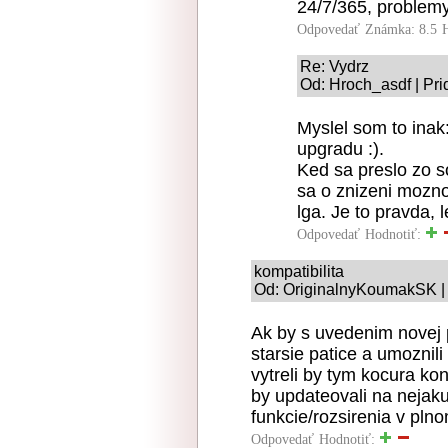
24/7/365, problemy 
Odpovedať
Známka: 8.5
Re: Vydrz
Od: Hroch_asdf | Pri
Myslel som to inak
upgradu :).
Ked sa preslo zo s
sa o znizeni mozn
lga. Je to pravda, 
Odpovedať
Hodnotiť:
kompatibilita
Od: OriginalnyKoumakSK | 
Ak by s uvedenim novej p
starsie patice a umoznili
vytreli by tym kocura kon
by updateovali na nejak
funkcie/rozsirenia v pln
Odpovedať
Hodnotiť: