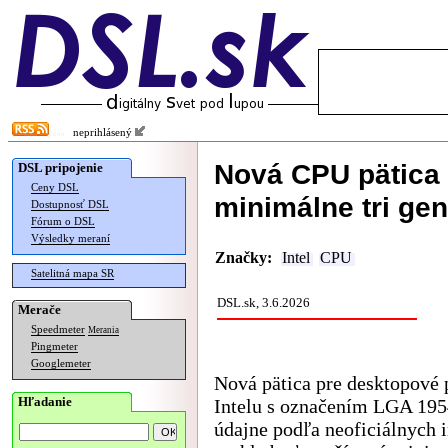
neprihlásený
Nová CPU pätica 
DSL pripojenie
Ceny DSL
minimálne tri ge
Dostupnosť DSL
Fórum o DSL
Výsledky meraní
Značky:
Intel
CPU
Satelitná mapa SR
DSL.sk, 3.6.2026
Merače
Speedmeter
Merania
Pingmeter
Googlemeter
Nová pätica pre desktopové 
Hľadanie
Intelu s označením LGA 195
údajne podľa neoficiálnych 