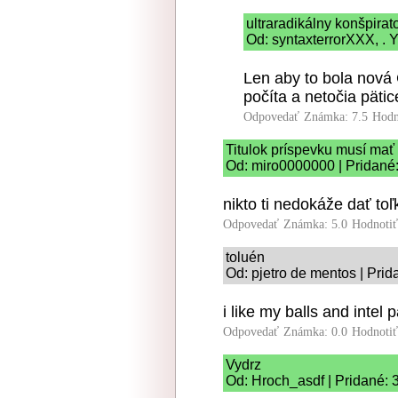
ultraradikálny konšpira
Od: syntaxterrorXXX, . Y
Len aby to bola nová 
počíta a netočia pätic
Odpovedať
Známka: 7.5
Hodn
Titulok príspevku musí mať
Od: miro0000000 | Pridané:
nikto ti nedokáže dať toľ
Odpovedať
Známka: 5.0
Hodnoti
toluén
Od: pjetro de mentos | Prid
i like my balls and intel p
Odpovedať
Známka: 0.0
Hodnoti
Vydrz
Od: Hroch_asdf | Pridané: 