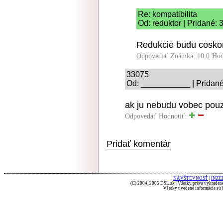
Re: kompatibilita
Od: reduktor | Pridané: 
Redukcie budu coskor
Odpovedať
Známka: 10.0
Hod
33075
Od: ___________ | Pridané
ak ju nebudu vobec pouzi
Odpovedať
Hodnotiť:
Pridať komentár
NÁVŠTEVNOSŤ
|
INZE
(C) 2004, 2005 DSL.sk | Všetky práva vyhradené
Všetky uvedené informácie sú b