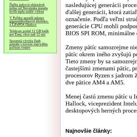
nasledujúcej generácii proc
Ďalšia jadrová elektráreň
južne od Slovenska musela
ďalšej generácii, ktorá zat
kvôli teplu znížiť výkon
označenie. Podľa veľmi struč
V Poľsku spustili takmer
gigawatthodinové úložisko,
generácie CPU mohli podpor
z LiFePO4 článkov
Telekom pridal 12 GB balík
BIOS SPI ROM, minimálne do
pre Easy, chce zaň 12 eur
Spustená výroba flash
pamäte s novým najvyšším
Zmeny pätíc samozrejme nie
počtom vrstiev
pätíc okrem iného zvyšujú po
Tieto zmeny by sa samozrejm
častejšími zmenami pätíc, 
procesorov Ryzen s jadrom Z
dve pätice AM4 a AM5.
Menej častú zmenu pätíc u I
Hallock, viceprezident Intel
desktopových herných proce
Najnovšie články: