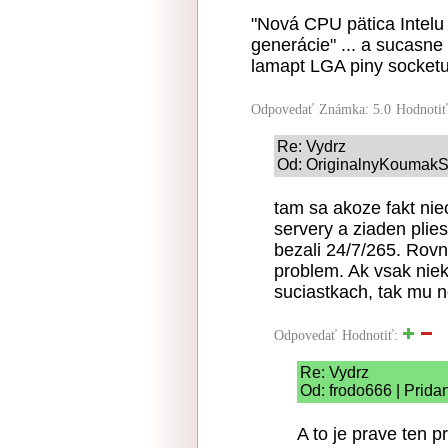
"Nová CPU pätica Intelu
generácie" ... a sucasn
lamapt LGA piny socketu
Odpovedať
Známka: 5.0
Hodnoti
Re: Vydrz
Od: OriginalnyKoumakSK
tam sa akoze fakt ni
servery a ziaden plie
bezali 24/7/265. Rovn
problem. Ak vsak niek
suciastkach, tak mu 
Odpovedať
Hodnotiť:
Re: Vydrz
Od: frodo666 | Prida
A to je prave ten p