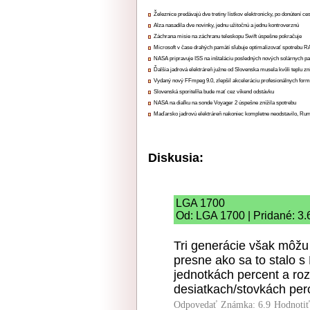
Železnice predávajú dve tretiny lístkov elektronicky, po donútení ce
Alza nasadila dve novinky, jednu užitočnú a jednu kontroverznú
Záchrana misie na záchranu teleskopu Swift úspešne pokračuje
Microsoft v čase drahých pamätí sľubuje optimalizovať spotrebu
NASA pripravuje ISS na inštaláciu posledných nových solárnych p
Ďalšia jadrová elektráreň južne od Slovenska musela kvôli teplu zn
Vydaný nový FFmpeg 9.0, zlepšil akceleráciu profesionálnych form
Slovenská sporiteľňa bude mať cez víkend odstávku
NASA na diaľku na sonde Voyager 2 úspešne znížila spotrebu
Maďarsko jadrovú elektráreň nakoniec kompletne neodstavilo, Ru
Diskusia:
LGA 1700
Od: LGA 1700 | Pridané: 3.
Tri generácie však môžu 
presne ako sa to stalo 
jednotkách percent a roz
desiatkach/stovkách per
Odpovedať
Známka: 6.9
Hodnoti