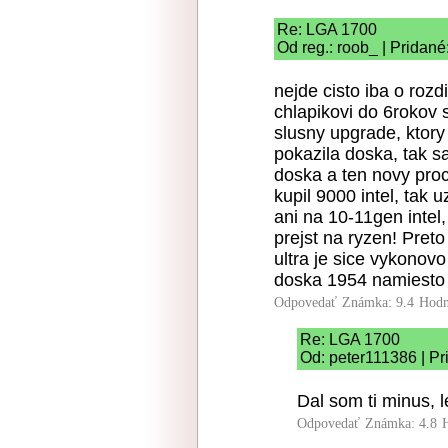
Re: LGA 1700
Od reg.: roob_ | Pridané
nejde cisto iba o roz
chlapikovi do 6rokov 
slusny upgrade, ktory
pokazila doska, tak s
doska a ten novy proc
kupil 9000 intel, tak
ani na 10-11gen intel,
prejst na ryzen! Preto
ultra je sice vykonov
doska 1954 namiesto 1
Odpovedať
Známka: 9.4
Hodn
Re: LGA 1700
Od: peter111386 | Pr
Dal som ti minus, l
Odpovedať
Známka: 4.8