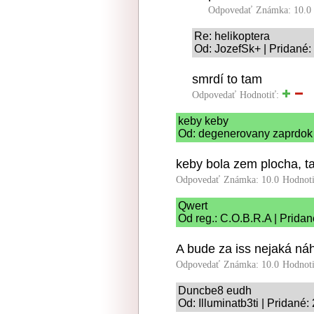
Odpovedať
Známka: 10.0
Re: helikoptera
Od: JozefSk+ | Pridané:
smrdí to tam
Odpovedať
Hodnotiť:
keby keby
Od: degenerovany zaprdok 
keby bola zem plocha, 
Odpovedať
Známka: 10.0
Hodnot
Qwert
Od reg.: C.O.B.R.A | Pridan
A bude za iss nejaká ná
Odpovedať
Známka: 10.0
Hodnot
Duncbe8 eudh
Od: Illuminatb3ti | Pridané