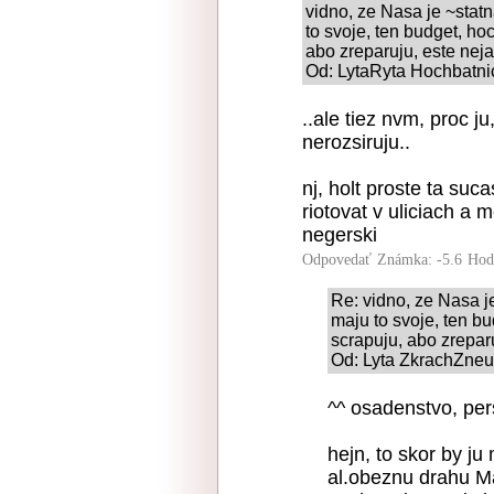
vidno, ze Nasa je ~statna
to svoje, ten budget, hoc
abo zreparuju, este neja
Od: LytaRyta Hochbatnic
..ale tiez nvm, proc j
nerozsiruju..
nj, holt proste ta suca
riotovat v uliciach a 
negerski
Odpovedať
Známka: -5.6
Hod
Re: vidno, ze Nasa je
maju to svoje, ten bud
scrapuju, abo zreparu
Od: Lyta ZkrachZne
^^ osadenstvo, pe
hejn, to skor by ju
al.obeznu drahu Ma