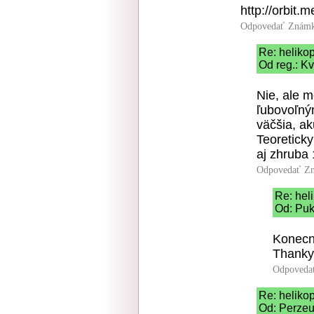
http://orbit.
Odpovedať
Známk
Re: heliko
Od reg.: Kv
Nie, ale m
ľubovoľný
väčšia, a
Teoretick
aj zhruba 
Odpovedať
Zn
Re: hel
Od: Puk
Konecne
Thankyo
Odpoveda
Re: heliko
Od: Perzeu