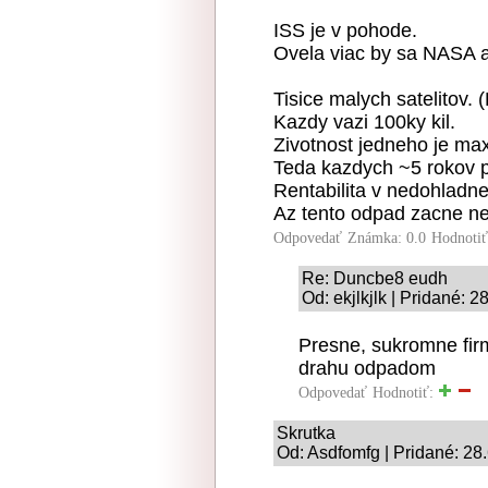
ISS je v pohode.
Ovela viac by sa NASA a 
Tisice malych satelitov. 
Kazdy vazi 100ky kil.
Zivotnost jedneho je ma
Teda kazdych ~5 rokov pr
Rentabilita v nedohladne
Az tento odpad zacne nek
Odpovedať
Známka: 0.0
Hodnoti
Re: Duncbe8 eudh
Od: ekjlkjlk | Pridané: 
Presne, sukromne fir
drahu odpadom
Odpovedať
Hodnotiť:
Skrutka
Od: Asdfomfg | Pridané: 28