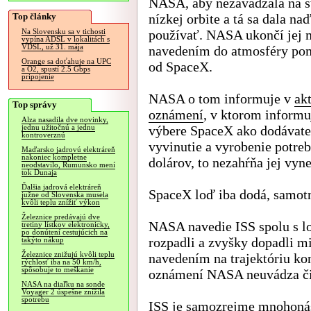
NASA, aby nezavadzala na s
Top články
nízkej orbite a tá sa dala naď
používať. NASA ukončí jej 
Na Slovensku sa v tichosti
vypína ADSL v lokalitách s
VDSL, už 31. mája
navedením do atmosféry po
Orange sa doťahuje na UPC
od SpaceX.
a O2, spustí 2.5 Gbps
pripojenie
NASA o tom informuje v
ak
Top správy
oznámení
, v ktorom informu
Alza nasadila dve novinky,
výbere SpaceX ako dodávate
jednu užitočnú a jednu
kontroverznú
vyvinutie a vyrobenie potre
Maďarsko jadrovú elektráreň
nakoniec kompletne
dolárov, to nezahŕňa jej vyne
neodstavilo, Rumunsko mení
tok Dunaja
Ďalšia jadrová elektráreň
SpaceX loď iba dodá, samot
južne od Slovenska musela
kvôli teplu znížiť výkon
Železnice predávajú dve
NASA navedie ISS spolu s lo
tretiny lístkov elektronicky,
po donútení cestujúcich na
rozpadli a zvyšky dopadli mi
takýto nákup
Železnice znižujú kvôli teplu
navedením na trajektóriu ko
rýchlosť iba na 50 km/h,
spôsobuje to meškanie
oznámení NASA neuvádza či t
NASA na diaľku na sonde
Voyager 2 úspešne znížila
spotrebu
ISS je samozrejme mnohonáso