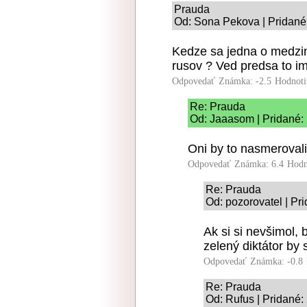
Prauda
Od: Sona Pekova | Pridané
Kedze sa jedna o medzin
rusov ? Ved predsa to im
Odpovedať
Známka: -2.5
Hodnoti
Re: Prauda
Od: Jaaasom | Pridané:
Oni by to nasmerovali
Odpovedať
Známka: 6.4
Hodn
Re: Prauda
Od: pozorovatel | Pr
Ak si si nevšimol, 
zelený diktátor by 
Odpovedať
Známka: -0.8
Re: Prauda
Od: Rufus | Pridané: