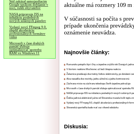
Súd zakázal samojazdiacim
aktuálne má rozmery 109 m 
Google taxíkom dobíjanie v
noci, rušili obyvateľov
NASA pripravuje ISS na
V súčasnosti sa počíta s pr
inštaláciu posledných
nových solárnych panelov
prípade ukončenia prevádzky
Vydaný nový FFmpeg 9.0,
zlepšil akceleráciu
oznámenie neuvádza.
profesionálnych formátov
videa
Microsoft v čase drahých
pamätí sľubuje
optimalizovať spotrebu
Najnovšie články:
RAM vo Windows 11
Rumunsko potopilo štyri člny a úspešne zvýšilo tok Dunaja k jadrov
V štvrtom reaktore Mochoviec už beží štiepna reakcia
Železnice predávajú dve tretiny lístkov elektronicky, po donútení ce
Alza nasadila dve novinky, jednu užitočnú a jednu kontroverznú
Záchrana misie na záchranu teleskopu Swift úspešne pokračuje
Microsoft v čase drahých pamätí sľubuje optimalizovať spotrebu
NASA pripravuje ISS na inštaláciu posledných nových solárnych p
Ďalšia jadrová elektráreň južne od Slovenska musela kvôli teplu zn
Vydaný nový FFmpeg 9.0, zlepšil akceleráciu profesionálnych form
Slovenská sporiteľňa bude mať cez víkend odstávku
Diskusia: