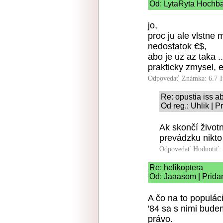
Od: LytaRyta Hochbat
jo,
proc ju ale vlstne 
nedostatok €$,
abo je uz az taka 
prakticky zmysel, e
Odpovedať
Známka: 6.7
Re: opustia iss 
Od reg.: Uhlik | 
Ak skončí životn
prevádzku nikto
Odpovedať
Hodnotiť:
Re: helikoptera
Od: Jaaasom | Prida
A čo na to populác
'84 sa s nimi budem
právo.