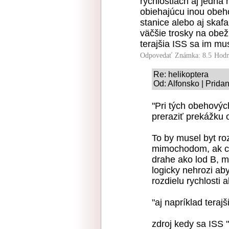
rýchlostiach aj jedna 
obiehajúcu inou obeho
stanice alebo aj ska
väčšie trosky na obež
terajšia ISS sa im mu
Odpovedať
Známka: 8.5
Hodn
Re: helikoptera
Od: Alfonsko | Prida
"Pri tých obehových
preraziť prekážku 
To by musel byt roz
mimochodom, ak ch
drahe ako lod B, m
logicky nehrozi ab
rozdielu rychlosti a
"aj napríklad tera
zdroj kedy sa ISS 