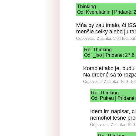
Thinking
Od: Kverulatnin | Pridané: 
Mňa by zaujímalo, či IS
menšie celky alebo ju t
Odpovedať
Známka: 5.0
Hodnoti
Re: Thinking
Od: _iso | Pridané: 27.
Komplet ako je, budú
Na drobné sa to rozp
Odpovedať
Známka: 10.0
Hod
Re: Thinking
Od: Pukeu | Pridané:
Idem im napisat, c
nemohol tesne pred
Odpovedať
Známka: 10.0
Re: Thinking