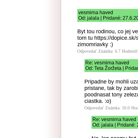
vesmirna haved
Od: jalala | Pridané: 27.6.
Byt tou rodinou, co jej 
tom tu https://dopice.sk
zimomriavky :)
Odpovedať
Známka: 6.7
Hodnoti
Re: vesmirna haved
Od: Teta Žoržeta | Prida
Pripadne by mohli uza
pristane, tak by zaro
poodnasat tony zeleza
ciastka. :o)
Odpovedať
Známka: 10.0
Hod
Re: vesmirna haved
Od: jalala | Pridané: