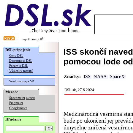
neprihlásený
ISS skončí naved
DSL pripojenie
Ceny DSL
pomocou lode o
Dostupnosť DSL
Fórum o DSL
Výsledky meraní
Značky:
ISS
NASA
SpaceX
Satelitná mapa SR
DSL.sk, 27.6.2024
Merače
Speedmeter
Merania
Pingmeter
Googlemeter
Medzinárodná vesmírna stan
Hľadanie
bude po ukončení jej prevád
úmyselne zničená vesmírnou