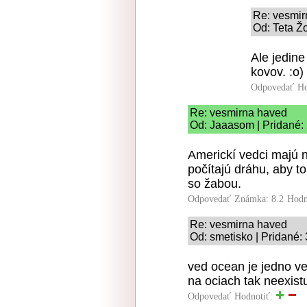
Re: vesmir
Od: Teta Žo
Ale jedine
kovov. :o)
Odpovedať
Ho
Re: vesmirna haved
Od: Jaaasom | Pridané:
Americkí vedci majú na
počítajú dráhu, aby t
so žabou.
Odpovedať
Známka: 8.2
Hodn
Re: vesmirna haved
Od: smetisko | Pridané:
ved ocean je jedno v
na ociach tak neexist
Odpovedať
Hodnotiť: