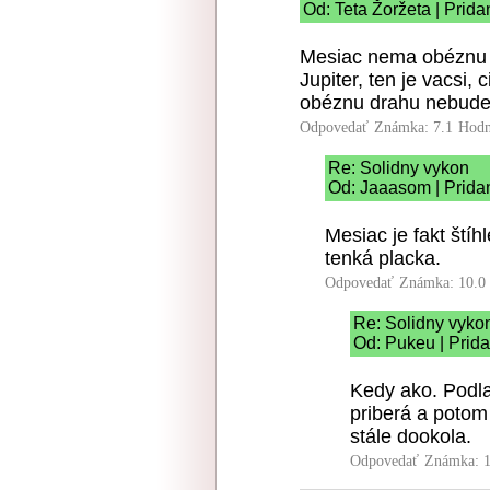
Od: Teta Žoržeta | Prid
Mesiac nema obéznu d
Jupiter, ten je vacsi, 
obéznu drahu nebude 
Odpovedať
Známka: 7.1
Hodn
Re: Solidny vykon
Od: Jaaasom | Prida
Mesiac je fakt štíh
tenká placka.
Odpovedať
Známka: 10.0
Re: Solidny vyko
Od: Pukeu | Prid
Kedy ako. Podla
priberá a potom 
stále dookola.
Odpovedať
Známka: 1