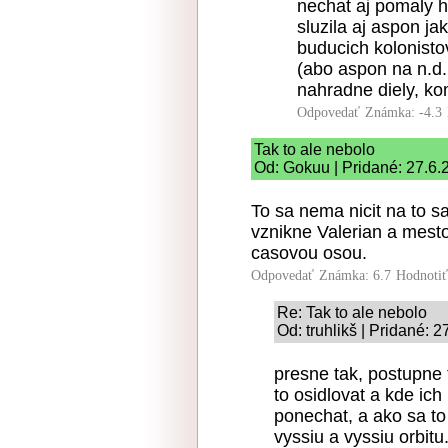
nechat aj pomaly h
sluzila aj aspon ja
buducich kolonisto
(abo aspon na n.d.,
nahradne diely, ko
Odpovedať
Známka: -4.3
Tak to ale nebolo
Od: Gokuu | Pridané: 27.6.
To sa nema nicit na to s
vznikne Valerian a mesto 
casovou osou.
Odpovedať
Známka: 6.7
Hodnoti
Re: Tak to ale nebolo
Od: truhlikš | Pridané: 
presne tak, postupne
to osidlovat a kde ich
ponechat, a ako sa to
vyssiu a vyssiu orbit