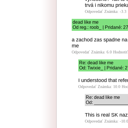
trvá i nikomu priek
Odpovedať
Známka: -3.3
dead like me
Od reg.: roob_ | Pridané: 2
a zachod zas spadne na
me
Odpovedať
Známka: 6.0
Hodnoti
Re: dead like me
Od: Twixie_ | Pridané: 
I understood that ref
Odpovedať
Známka: 10.0
Hod
Re: dead like me
Od: _______________
This is real SK naz
Odpovedať
Známka: -10.