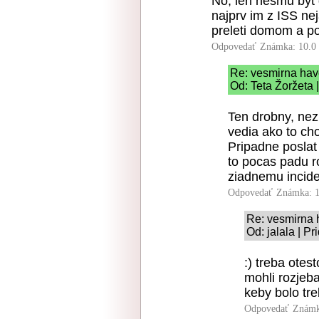
No, len nesmu byt 
najprv im z ISS n
preleti domom a po
Odpovedať
Známka: 10.0
Re: vesmirna ha
Od: Teta Žoržeta 
Ten drobny, nezh
vedia ako to ch
Pripadne poslat
to pocas padu r
ziadnemu incide
Odpovedať
Známka: 1
Re: vesmirna
Od: jalala | P
:) treba otes
mohli rozjeb
keby bolo tr
Odpovedať
Známk