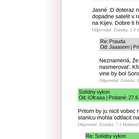
Jasné :D doteraz 
dopadne satelit v
na Kijev. Dobre ti 
Odpovedať
Známka: 2.0
Re: Prauda
Od: Jaaasom | Pr
Neznamená, že 
nasmerovať. Kľu
vine by bol Soro
Odpovedať
Známka: 0
Solidny vykon
Od: iOfcaaa | Pridané: 27.
Pritom by ju nicit vobec
stanicu mohla odtlacit 
Odpovedať
Známka: 7.1
Hodnoti
Re: Solidny vykon