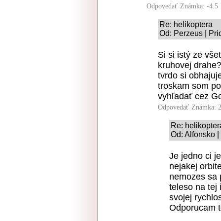
Odpovedať
Známka: -4.5
Re: helikoptera
Od: Perzeus | Pri
Si si istý ze vš
kruhovej drahe?
tvrdo si obhajuj
troskam som poč
vyhľadať cez Go
Odpovedať
Známka: 2
Re: helikopter
Od: Alfonsko |
Je jedno ci j
nejakej orbit
nemozes sa p
teleso na tej
svojej rychlos
Odporucam te