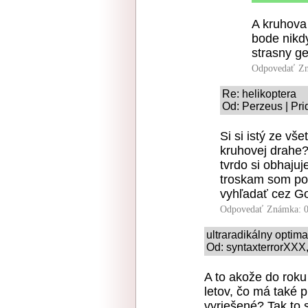
A kruhova
bode nikdy
strasny g
Odpovedať
Zn
Re: helikoptera
Od: Perzeus | Pri
Si si istý ze vš
kruhovej drahe?
tvrdo si obhajuj
troskam som poč
vyhľadať cez Go
Odpovedať
Známka: 0
ultraradikálny optim
Od: syntaxterrorXXX,
A to akože do rok
letov, čo má také p
vyriešené? Tak to 