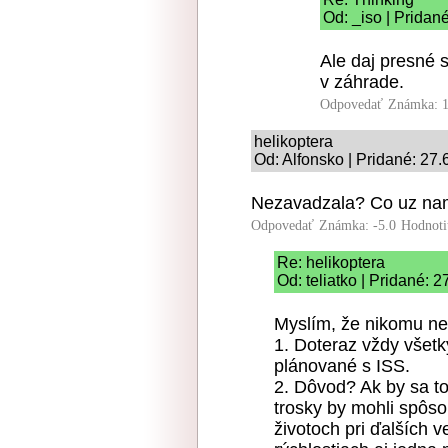
Od: _iso | Pridan
Ale daj presné s
v záhrade.
Odpovedať
Známka: 1
helikoptera
Od: Alfonsko | Pridané: 27.
Nezavadzala? Co uz nam
Odpovedať
Známka: -5.0
Hodnoti
Re: helikoptera
Od: teliatko | Pridané: 
Myslím, že nikomu ne
1. Doteraz vždy všetky
plánované s ISS.
2. Dôvod? Ak by sa t
trosky by mohli spôso
životoch pri ďalších 