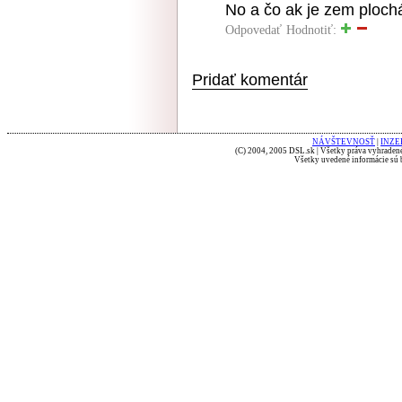
No a čo ak je zem plochá
Odpovedať
Hodnotiť:
Pridať komentár
NÁVŠTEVNOSŤ
|
INZE
(C) 2004, 2005 DSL.sk | Všetky práva vyhradené
Všetky uvedené informácie sú b