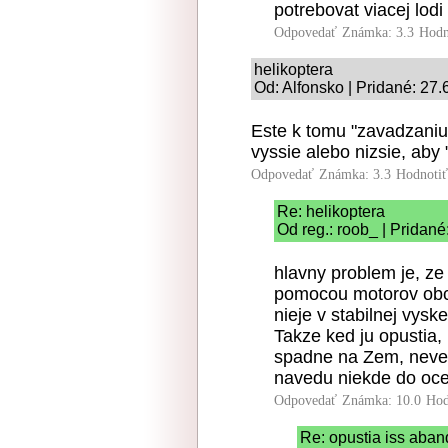
potrebovat viacej lod
Odpovedať
Známka: 3.3
Hodn
helikoptera
Od: Alfonsko | Pridané: 27
Este k tomu "zavadzaniu"
vyssie alebo nizsie, aby
Odpovedať
Známka: 3.3
Hodnoti
Re: helikoptera
Od reg.: roob_ | Pridané
hlavny problem je, ze
pomocou motorov obca
nieje v stabilnej vysk
Takze ked ju opustia,
spadne na Zem, neved
navedu niekde do oce
Odpovedať
Známka: 10.0
Hod
Re: opustia iss aba