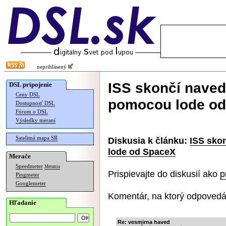
neprihlásený
ISS skončí naved
DSL pripojenie
Ceny DSL
pomocou lode o
Dostupnosť DSL
Fórum o DSL
Výsledky meraní
Satelitná mapa SR
Diskusia k článku:
ISS sko
lode od SpaceX
Merače
Speedmeter
Merania
Prispievajte do diskusií ako
p
Pingmeter
Googlemeter
Komentár, na ktorý odpovedá
Hľadanie
Re: vesmirna haved