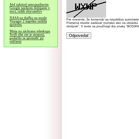
Súd zakázal samojazdiacim
Google taxíkom dobíjanie v
noci, rušili obyvateľov
NASA na diaľku na sonde
Pre overenie, že komentár sa nepridáva automatizov
Voyager 2 úspešne znížila
Písmená musíte zadávať rovnako ako na obrázku veľk
spotrebu
obrázok". V texte sa používajú iba znaky "BC
Misia na záchranu teleskopu
Swift ešte nie je stratená,
podarilo sa spomaliť jej
otáčanie