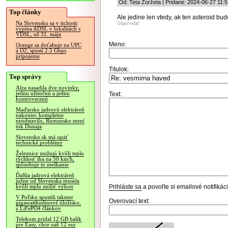
Od: Teta Žoržeta | Pridané: 2024-06-27 11:5
Top články
Ale jedine len vtedy, ak ten asteroid bu
Na Slovensku sa v tichosti
Odpovedať
vypína ADSL v lokalitách s
VDSL, už 31. mája
Meno:
Orange sa doťahuje na UPC
a O2, spustí 2.5 Gbps
pripojenie
Titulok:
Top správy
Alza nasadila dve novinky,
jednu užitočnú a jednu
Text:
kontroverznú
Maďarsko jadrovú elektráreň
nakoniec kompletne
neodstavilo, Rumunsko mení
tok Dunaja
Slovensko.sk má opäť
technické problémy
Železnice znižujú kvôli teplu
rýchlosť iba na 50 km/h,
spôsobuje to meškanie
Ďalšia jadrová elektráreň
južne od Slovenska musela
Prihláste sa
a povoľte si emailové notifiká
kvôli teplu znížiť výkon
V Poľsku spustili takmer
Overovací text:
gigawatthodinové úložisko,
z LiFePO4 článkov
Telekom pridal 12 GB balík
pre Easy, chce zaň 12 eur