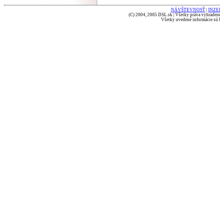
NÁVŠTEVNOSŤ
|
INZE
(C) 2004, 2005 DSL.sk | Všetky práva vyhradené
Všetky uvedené informácie sú b