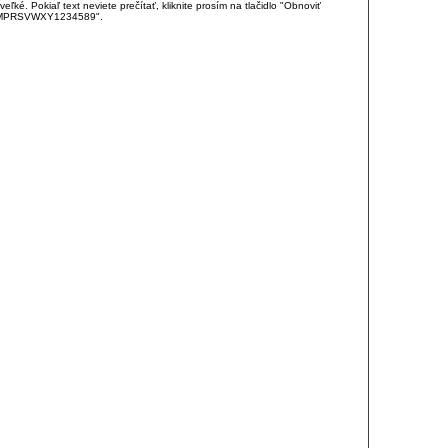
é. Pokiaľ text neviete prečítať, kliknite prosím na tlačidlo "Obnoviť
DJKMPRSVWXY1234589".