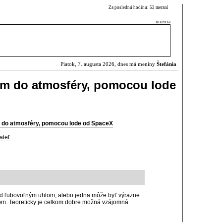
Za poslednú hodinu: 52 meraní
inzercia
Piatok, 7. augusta 2026, dnes má meniny
Štefánia
ím do atmosféry, pomocou lode
 do atmosféry, pomocou lode od SpaceX
ateľ
.
 pod ľubovoľným uhlom, alebo jedna môže byť výrazne
dom. Teoreticky je celkom dobre možná vzájomná