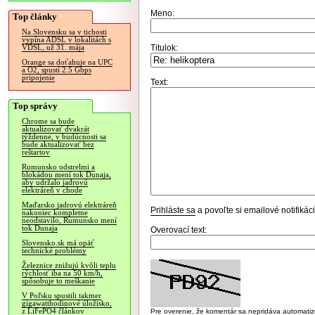
Meno:
Top články
Na Slovensku sa v tichosti
vypína ADSL v lokalitách s
Titulok:
VDSL, už 31. mája
Orange sa doťahuje na UPC
a O2, spustí 2.5 Gbps
pripojenie
Text:
Top správy
Chrome sa bude
aktualizovať dvakrát
týždenne, v budúcnosti sa
bude aktualizovať bez
reštartov
Rumunsko odstrelmi a
blokádou mení tok Dunaja,
aby udržalo jadrovú
elektráreň v chode
Maďarsko jadrovú elektráreň
Prihláste sa
a povoľte si emailové notifiká
nakoniec kompletne
neodstavilo, Rumunsko mení
tok Dunaja
Overovací text:
Slovensko.sk má opäť
technické problémy
Železnice znižujú kvôli teplu
rýchlosť iba na 50 km/h,
spôsobuje to meškanie
V Poľsku spustili takmer
gigawatthodinové úložisko,
z LiFePO4 článkov
Pre overenie, že komentár sa nepridáva automatizov