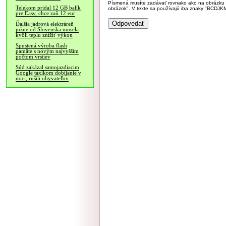
Písmená musíte zadávať rovnako ako na obrázku veľk
Telekom pridal 12 GB balík
obrázok". V texte sa používajú iba znaky "BC
pre Easy, chce zaň 12 eur
Ďalšia jadrová elektráreň
južne od Slovenska musela
kvôli teplu znížiť výkon
Spustená výroba flash
pamäte s novým najvyšším
počtom vrstiev
Súd zakázal samojazdiacim
Google taxíkom dobíjanie v
noci, rušili obyvateľov