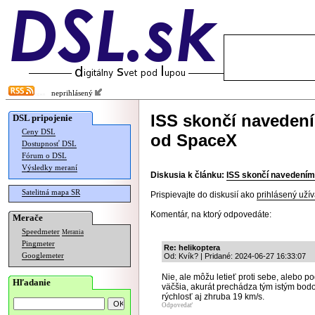
neprihlásený
ISS skončí naveden
DSL pripojenie
Ceny DSL
od SpaceX
Dostupnosť DSL
Fórum o DSL
Výsledky meraní
Diskusia k článku:
ISS skončí navedením
Satelitná mapa SR
Prispievajte do diskusií ako
prihlásený užív
Komentár, na ktorý odpovedáte:
Merače
Speedmeter
Merania
Pingmeter
Re: helikoptera
Googlemeter
Od: Kvík? | Pridané: 2024-06-27 16:33:07
Nie, ale môžu letieť proti sebe, alebo
Hľadanie
väčšia, akurát prechádza tým istým bo
rýchlosť aj zhruba 19 km/s.
Odpovedať