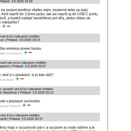
ridané: 3.6.2026 19:19
 na svojom telefóne všetko mám, moderné telky sa dajú
. Keď naprší do 3,5mm jacku, tak asi naprší aj do USB-C portu,
rániš, a budeš nabíjať bezdrôtovo pol dňa, alebo vôbec ak
s nabíjačku?
ť:
ť ram krízu nákupom mobilov
ar | Pridané: 3.6.2026 19:23
čku wireless power banku.
ámka: 0.0
Hodnotiť:
raziť ram krízu nákupom mobilov
aasom | Pridané: 3.6.2026 20:07
e, keď si v plavkách, si ju kde dáš?
ať
Hodnotiť:
e: poraziť ram krízu nákupom mobilov
: Mastickar | Pridané: 3.6.2026 20:13
lete v plavkach nechodim.
povedať
Hodnotiť:
ť ram krízu nákupom mobilov
sdf | Pridané: 3.6.2026 20:37
fony maju v sucasnosti usb-c a sucasne su vode odolne a je