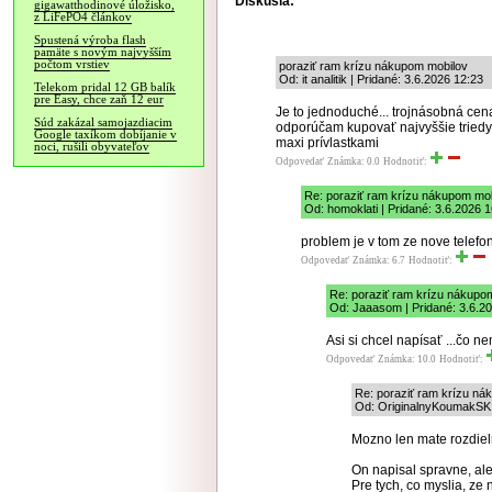
Diskusia:
gigawatthodinové úložisko,
z LiFePO4 článkov
Spustená výroba flash
pamäte s novým najvyšším
počtom vrstiev
poraziť ram krízu nákupom mobilov
Od: it analitik | Pridané: 3.6.2026 12:23
Telekom pridal 12 GB balík
pre Easy, chce zaň 12 eur
Je to jednoduché... trojnásobná cen
Súd zakázal samojazdiacim
odporúčam kupovať najvyššie triedy
Google taxíkom dobíjanie v
maxi prívlastkami
noci, rušili obyvateľov
Odpovedať
Známka: 0.0
Hodnotiť:
Re: poraziť ram krízu nákupom mo
Od: homoklati | Pridané: 3.6.2026 
problem je v tom ze nove telefo
Odpovedať
Známka: 6.7
Hodnotiť:
Re: poraziť ram krízu nákupo
Od: Jaaasom | Pridané: 3.6.2
Asi si chcel napísať ...čo n
Odpovedať
Známka: 10.0
Hodnotiť:
Re: poraziť ram krízu ná
Od: OriginalnyKoumakSK |
Mozno len mate rozdieln
On napisal spravne, ale
Pre tych, co myslia, ze 