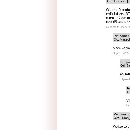
Od: Jaaasom | P
Okrem IR portu
ovládať cez BT
a ten tiež odst
nemáš wireles
Odpovedať
Hodnoti
Re: porazi
Od: Mastick
Mám vo va
Odpovedať
Zn
Re: po
Od: Ja
A v let
Odpoved
R
Od
V 
Od
Re: porazi
Od: Hroch_a
Kedze tele