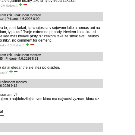
 a elegantne buzny, ako si Ty by treba zakazat.
-2.0
Hodnotiť:
ť ram krízu nákupom mobilov
ar | Pridané: 4.6.2026 0:00
a to, ze si kokot, sprchujes sa v sojovom latte a nemas ani na
llom, ty picus? Tvoje extremne pripady. Neviem kolko krat si
ale ked mas krvave prsty, s7 celkom take ze smyklave... takisto
rstiky.. no comment for dement.
ámka: -3.3
Hodnotiť:
ť ram krízu nákupom mobilov
5 | Pridané: 4.6.2026 8:31
 dá aj elegantnejšie, než po displeji.
dnotiť:
zu nákupom mobilov
.6.2026 9:12
o somariny?
jem o najdolezitejsiu vec ktora ma najvacsi vyznam ktora uz
a!