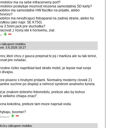
 mobilov ma na sebe infracerveny port?
 mobilov poskytuje moznost vlozenia samostatnej SD karty?
obilov ma samostatne HW tlacitko na prijatie, alebo
 hovoru?
obilov ma nevytrcajuci fotoaparat na zadnej strane, alebo ho
ytkou (ako napr. SE K750).
ma 3.5mm jack pre sluchatka?
racovat ;) Vyvoj ide k horsiemu, zial.
iť:
zu nákupom mobilov
ané: 3.6.2026 18:27
rov, ktori chcu z gauca prepinat tv joj / markiza ale su tak lenivi,
ovat pre ovladac.
ostne riziko napriklad ked stratis mobil, je lepsie mat svoje
 divajsu.
z pre pivarov s hrubymi prstami. Normalny moderny clovek 21
egantne suchne po displeji a nehrozi syndrom analneho tunela.
rat je znakom dobreho fotomobilu, pretoze ako by bohus
ak velkeho chlapa znaci".
ocna kokotina, pretoze tam moze naprsat voda.
 chybaju, boomer?
Hodnotiť:
 krízu nákupom mobilov