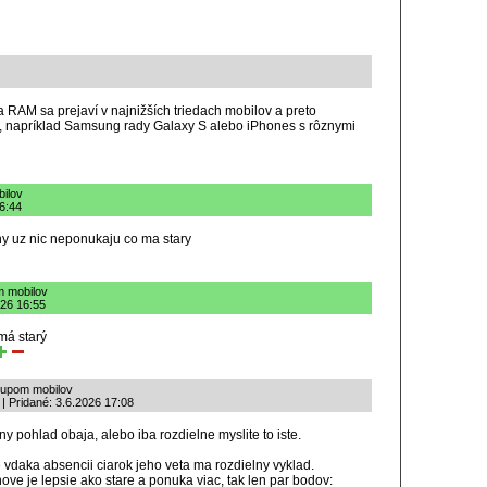
a RAM sa prejaví v najnižších triedach mobilov a preto
, napríklad Samsung rady Galaxy S alebo iPhones s rôznymi
bilov
16:44
ny uz nic neponukaju co ma stary
m mobilov
026 16:55
emá starý
kupom mobilov
 Pridané: 3.6.2026 17:08
y pohlad obaja, alebo iba rozdielne myslite to iste.
 vdaka absencii ciarok jeho veta ma rozdielny vyklad.
nove je lepsie ako stare a ponuka viac, tak len par bodov: