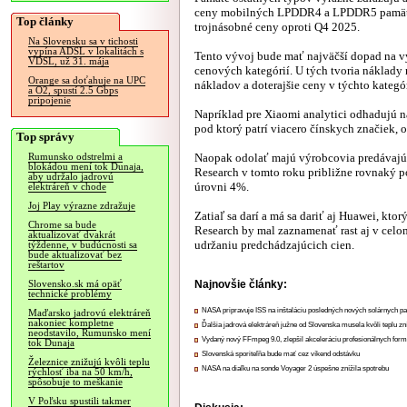
ceny mobilných LPDDR4 a LPDDR5 pamätí 
Top články
trojnásobné ceny oproti Q4 2025.
Na Slovensku sa v tichosti
vypína ADSL v lokalitách s
Tento vývoj bude mať najväčší dopad na vý
VDSL, už 31. mája
cenových kategórií. U tých tvoria náklady 
Orange sa doťahuje na UPC
nákladov a doterajšie ceny v týchto kategó
a O2, spustí 2.5 Gbps
pripojenie
Napríklad pre Xiaomi analytici odhadujú n
pod ktorý patrí viacero čínskych značiek, 
Top správy
Naopak odolať majú výrobcovia predávajúc
Rumunsko odstrelmi a
blokádou mení tok Dunaja,
Research v tomto roku približne rovnaký 
aby udržalo jadrovú
úrovni 4%.
elektráreň v chode
Joj Play výrazne zdražuje
Zatiaľ sa darí a má sa dariť aj Huawei, kt
Chrome sa bude
Research by mal zaznamenať rast aj v celo
aktualizovať dvakrát
udržaniu predchádzajúcich cien.
týždenne, v budúcnosti sa
bude aktualizovať bez
reštartov
Najnovšie články:
Slovensko.sk má opäť
technické problémy
NASA pripravuje ISS na inštaláciu posledných nových solárnych p
Maďarsko jadrovú elektráreň
nakoniec kompletne
Ďalšia jadrová elektráreň južne od Slovenska musela kvôli teplu zn
neodstavilo, Rumunsko mení
Vydaný nový FFmpeg 9.0, zlepšil akceleráciu profesionálnych form
tok Dunaja
Slovenská sporiteľňa bude mať cez víkend odstávku
Železnice znižujú kvôli teplu
NASA na diaľku na sonde Voyager 2 úspešne znížila spotrebu
rýchlosť iba na 50 km/h,
spôsobuje to meškanie
V Poľsku spustili takmer