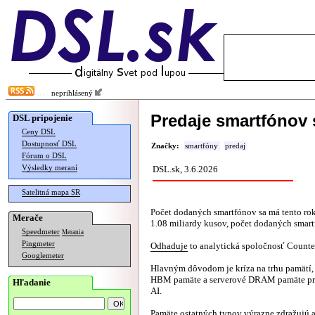
neprihlásený
Predaje smartfónov 
DSL pripojenie
Ceny DSL
Dostupnosť DSL
Značky:
smartfóny
predaj
Fórum o DSL
Výsledky meraní
DSL.sk, 3.6.2026
Satelitná mapa SR
Počet dodaných smartfónov sa má tento ro
Merače
1.08 miliardy kusov, počet dodaných smart
Speedmeter
Merania
Pingmeter
Odhaduje
to analytická spoločnosť Counte
Googlemeter
Hlavným dôvodom je kríza na trhu pamätí, 
HBM pamäte a serverové DRAM pamäte pre 
Hľadanie
AI.
Pamäte ostatných typov výrazne zdražujú a