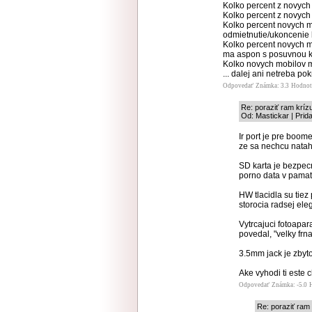
Kolko percent z novych
Kolko percent z novych
Kolko percent novych m
odmietnutie/ukoncenie
Kolko percent novych m
ma aspon s posuvnou kr
Kolko novych mobilov 
... dalej ani netreba pok
Odpovedať
Známka: 3.3
Hodnot
Re: poraziť ram krí
Od: Mastickar | Prid
Ir port je pre boome
ze sa nechcu natah
SD karta je bezpecn
porno data v pamati
HW tlacidla su tie
storocia radsej el
Vytrcajuci fotoapa
povedal, "velky frn
3.5mm jack je zbyt
Ake vyhodi ti este
Odpovedať
Známka: -5.0
Re: poraziť ram