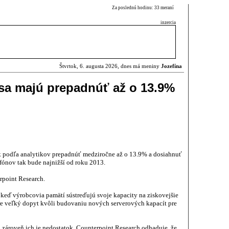
Za poslednú hodinu: 33 meraní
inzercia
Štvrtok, 6. augusta 2026, dnes má meniny
Jozefína
sa majú prepadnúť až o 13.9%
k podľa analytikov prepadnúť medziročne až o 13.9% a dosiahnuť
fónov tak bude najnižší od roku 2013.
rpoint Research.
keď výrobcovia pamätí sústreďujú svoje kapacity na ziskovejšie
veľký dopyt kvôli budovaniu nových serverových kapacít pre
 zároveň ich je nedostatok. Counterpoint Research odhaduje, že