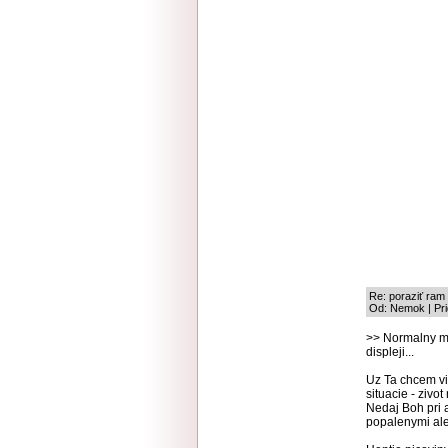
Re: poraziť ram
Od: Nemok | Pri
>> Normalny mo
displeji...
Uz Ta chcem vid
situacie - zivot
Nedaj Boh pri 
popalenymi ale