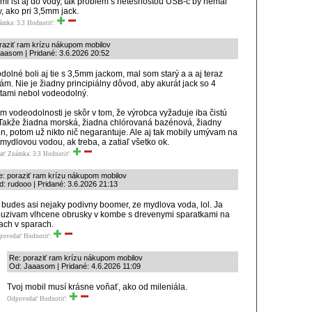
mi ist aj do vody, tak problem s netesnostou USB-c by nemal
y, ako pri 3,5mm jack.
ámka: 3.3
Hodnotiť:
raziť ram krízu nákupom mobilov
aasom | Pridané: 3.6.2026 20:52
dolné boli aj tie s 3,5mm jackom, mal som starý a a aj teraz
ám. Nie je žiadny principiálny dôvod, aby akurát jack so 4
tami nebol vodeodolný.
m vodeodolnosti je skôr v tom, že výrobca vyžaduje iba čistú
Takže žiadna morská, žiadna chlórovaná bazénová, žiadny
, potom už nikto nič negarantuje. Ale aj tak mobily umývam na
 mydlovou vodou, ak treba, a zatiaľ všetko ok.
ať
Známka: 3.3
Hodnotiť:
e: poraziť ram krízu nákupom mobilov
: rudooo | Pridané: 3.6.2026 21:13
 budes asi nejaky podivny boomer, ze mydlova voda, lol. Ja
uzivam vlhcene obrusky v kombe s drevenymi sparatkami na
ach v sparach.
povedať
Hodnotiť:
Re: poraziť ram krízu nákupom mobilov
Od: Jaaasom | Pridané: 4.6.2026 11:09
Tvoj mobil musí krásne voňať, ako od mileniála.
Odpovedať
Hodnotiť: