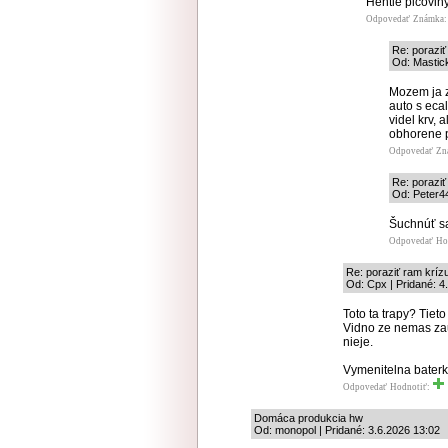
Hentie picoviny
Odpovedať
Známka: 
Re: porazi
Od: Mastick
Mozem ja z
auto s eca
videl krv, 
obhorene p
Odpovedať
Zn
Re: porazi
Od: Peter44
Šuchnúť sa
Odpovedať
Ho
Re: poraziť ram krí
Od: Cpx | Pridané: 4
Toto ta trapy? Tiet
Vidno ze nemas zau
nieje.
Vymenitelna baterk
Odpovedať
Hodnotiť:
Domáca produkcia hw
Od: monopol | Pridané: 3.6.2026 13:02