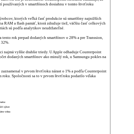
používaných v smartfónoch dosiahnu v tomto štvrťroku
robcov, ktorých veľká časť produkcie sú smartfóny najnižších
na RAM a flash pamäť, ktorá zdražuje tiež, väčšiu časť celkových
riách sú podľa analytikov neudržateľné.
a tento rok prepad dodaných smartfónov o 28% a pre Transsion,
o 32%.
i najmä vyššie drahšie triedy. U Apple odhaduje Counterpoint
počet dodaných smartfónov ako minulý rok, u Samsungu pokles na
orý zaznamenal v prvom štvrťroku nárast o 1% a podľa Counterpoint
m roku. Spoločnosti sa to v prvom štvrťroku podarilo vďaka
anelov
ížiť výkon
átov videa