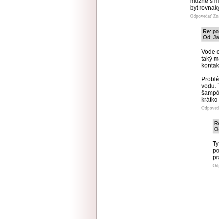
mozne s ni
byt rovnak
Odpovedať
Zn
Re: po
Od: Ja
Vode o
taký m
kontak
Problé
vodu. 
šampón
krátko
Odpoved
R
Od
Ty
po
pr
Od