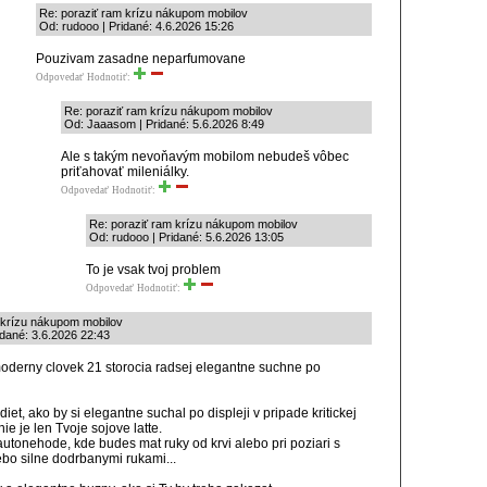
Re: poraziť ram krízu nákupom mobilov
Od: rudooo | Pridané: 4.6.2026 15:26
Pouzivam zasadne neparfumovane
Odpovedať
Hodnotiť:
Re: poraziť ram krízu nákupom mobilov
Od: Jaaasom | Pridané: 5.6.2026 8:49
Ale s takým nevoňavým mobilom nebudeš vôbec
priťahovať mileniálky.
Odpovedať
Hodnotiť:
Re: poraziť ram krízu nákupom mobilov
Od: rudooo | Pridané: 5.6.2026 13:05
To je vsak tvoj problem
Odpovedať
Hodnotiť:
 krízu nákupom mobilov
dané: 3.6.2026 22:43
derny clovek 21 storocia radsej elegantne suchne po
iet, ako by si elegantne suchal po displeji v pripade kritickej
 nie je len Tvoje sojove latte.
autonehode, kde budes mat ruky od krvi alebo pri poziari s
bo silne dodrbanymi rukami...