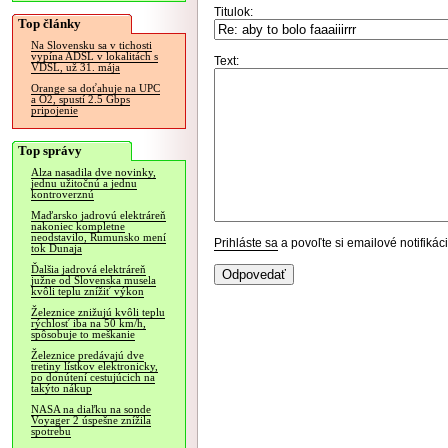
Titulok:
Top články
Na Slovensku sa v tichosti
vypína ADSL v lokalitách s
Text:
VDSL, už 31. mája
Orange sa doťahuje na UPC
a O2, spustí 2.5 Gbps
pripojenie
Top správy
Alza nasadila dve novinky,
jednu užitočnú a jednu
kontroverznú
Maďarsko jadrovú elektráreň
nakoniec kompletne
neodstavilo, Rumunsko mení
Prihláste sa
a povoľte si emailové notifiká
tok Dunaja
Ďalšia jadrová elektráreň
južne od Slovenska musela
kvôli teplu znížiť výkon
Železnice znižujú kvôli teplu
rýchlosť iba na 50 km/h,
spôsobuje to meškanie
Železnice predávajú dve
tretiny lístkov elektronicky,
po donútení cestujúcich na
takýto nákup
NASA na diaľku na sonde
Voyager 2 úspešne znížila
spotrebu