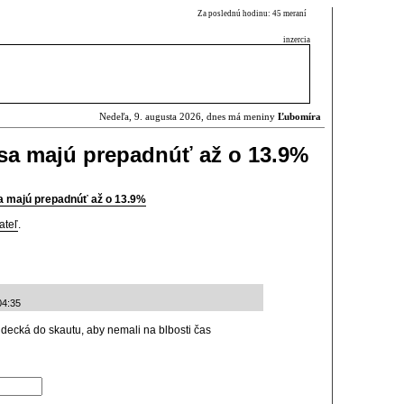
Za poslednú hodinu: 45 meraní
inzercia
Nedeľa, 9. augusta 2026, dnes má meniny
Ľubomíra
sa majú prepadnúť až o 13.9%
a majú prepadnúť až o 13.9%
ateľ
.
04:35
 decká do skautu, aby nemali na blbosti čas