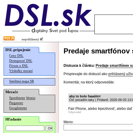
neprihlásený
Predaje smartfónov 
DSL pripojenie
Ceny DSL
Dostupnosť DSL
Diskusia k článku:
Predaje smartfónov s
Fórum o DSL
Výsledky meraní
Prispievajte do diskusií ako
prihlásený užív
Satelitná mapa SR
Komentár, na ktorý odpovedáte:
Merače
aby to bolo faaaiiirrr
Speedmeter
Merania
Od: poradím taky | Pridané: 2026-06-03 13:
Pingmeter
Googlemeter
Fair Phone, alebo trpezlivosť, alebo dať
Odpovedať
Hľadanie
Meno: