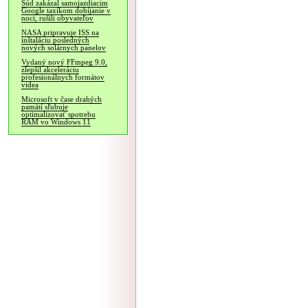
Súd zakázal samojazdiacim
Google taxíkom dobíjanie v
noci, rušili obyvateľov
NASA pripravuje ISS na
inštaláciu posledných
nových solárnych panelov
Vydaný nový FFmpeg 9.0,
zlepšil akceleráciu
profesionálnych formátov
videa
Microsoft v čase drahých
pamätí sľubuje
optimalizovať spotrebu
RAM vo Windows 11