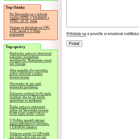
Top články
Na Slovensku sa v tichosti
vypína ADSL v lokalitách s
VDSL, už 31. mája
Orange sa doťahuje na UPC
a O2, spustí 2.5 Gbps
Prihláste sa
a povoľte si emailové notifiká
pripojenie
Top správy
Maďarsko jadrovú elektráreň
nakoniec kompletne
neodstavilo, Rumunsko mení
tok Dunaja
Alza nasadila dve novinky,
jednu užitočnú a jednu
kontroverznú
Slovensko.sk má opäť
technické problémy
Železnice znižujú kvôli teplu
rýchlosť iba na 50 km/h,
spôsobuje to meškanie
Ďalšia jadrová elektráreň
južne od Slovenska musela
kvôli teplu znížiť výkon
V Poľsku spustili takmer
gigawatthodinové úložisko,
z LiFePO4 článkov
Telekom pridal 12 GB balík
pre Easy, chce zaň 12 eur