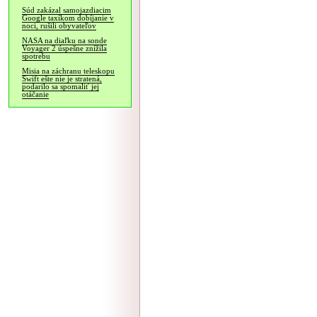
Súd zakázal samojazdiacim
Google taxíkom dobíjanie v
noci, rušili obyvateľov
NASA na diaľku na sonde
Voyager 2 úspešne znížila
spotrebu
Misia na záchranu teleskopu
Swift ešte nie je stratená,
podarilo sa spomaliť jej
otáčanie