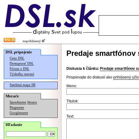
neprihlásený
Predaje smartfónov 
DSL pripojenie
Ceny DSL
Dostupnosť DSL
Diskusia k článku:
Predaje smartfónov s
Fórum o DSL
Výsledky meraní
Prispievajte do diskusií ako
prihlásený užív
Satelitná mapa SR
Meno:
Merače
Titulok:
Speedmeter
Merania
Pingmeter
Googlemeter
Text:
Hľadanie