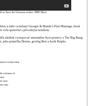
ails to Save the Universe (video: HBO Max)
ldon a stále vysielaný Georgie & Mandy's First Marriage, ktoré
i veľa spoločné s pôvodným seriálom.
podľa ukážok vystupovať minimálne štyri postavy z The Big Bang
, jeho priateľka Denise, geológ Bert a fyzik Kripke.
stujúcich na takýto nákup
 RAM vo Windows 11
anelov
ížiť výkon
átov videa