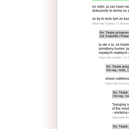
no vidis, ja zas mam ra
dokazeme to doma so ze
ze by to bolo tym ze ka
Odpovedať
Známka: 7.1
Hodnot
Re: Titulok príspevk
Od: frodo666 | Prida
tu ide o to, ze hlad
primitivny humor. j
nejakych makkych d
Odpovedať
Známka: -2.0
Re: Titulok prí
Od reg.: roob_ |
sheen odfetoval
Odpovedať
Hodnoti
Re: Titulo
Od reg.: ro
"banging s
of the mos
- smrtelna
Odpovedať
Ho
Re: Titulo