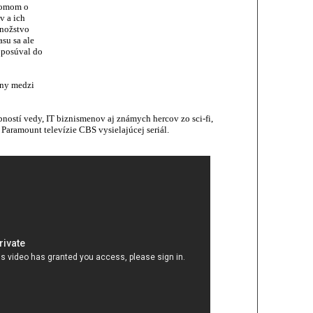
komom o
v a ich
množstvo
su sa ale
 posúval do
rny medzi
obností vedy, IT biznismenov aj známych hercov zo sci-fi,
Paramount televízie CBS vysielajúcej seriál.