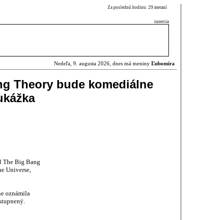
Za poslednú hodinu: 29 meraní
inzercia
Nedeľa, 9. augusta 2026, dnes má meniny
Ľubomíra
ang Theory bude komediálne
 ukážka
ál The Big Bang
he Universe,
lne oznámila
ístupnený.