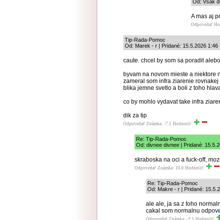
Od: Vsak do
A mas aj p
Odpovedať
Ho
Tip-Rada-Pomoc
Od: Marek - r | Pridané: 15.5.2026 1:46
caute. chcel by som sa poradit alebo
byvam na novom mieste a niektore no
zameral som infra ziarenie rovnakej f
blika jemne svetlo a boli z toho hlav
co by mohlo vydavat take infra ziare
dik za tip
Odpovedať
Známka: -7.1
Hodnotiť:
Re: Tip-Rada-Pomoc
Od: divnee divnee | Pridané: 15.5.
skraboska na oci a fuck-off, moz
Odpovedať
Známka: 10.0
Hodnotiť:
Re: Tip-Rada-Pomoc
Od: Makre - r | Pridané: 15.5.
ale ale, ja sa z toho normaln
cakal som normalnu odpov
Odpovedať
Známka: -3.3
Hodnotiť: