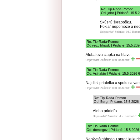
Re: Tip-Rada-Pomoc
Od: jelito | Pridané: 15.5
Skús tú škrabošku.
Pokiaľ nepomôže a nech
Odpovedať
Známka: 10.0
Hodno
Re: Tip-Rada-Pomoc
Od reg.: bhawk | Pridané: 15.5.202
Alobalova ciapka na hlave.
Odpovedať
Známka: 10.0
Hodnotiť:
Re: Tip-Rada-Pomoc
Od: Asi takto | Pridané: 15.5.2026 
Najdi si priatelku a spolu sa vam
Odpovedať
Známka: 10.0
Hodnotiť:
Re: Tip-Rada-Pomoc
Od: Berg | Pridané: 15.5.2026
Alebo priateľa
Odpovedať
Známka: -1.7
Hodnotiť:
Re: Tip-Rada-Pomoc
Od: domingez | Pridané: 15.5.2026
Nebývaš náhodou oproti kukuri