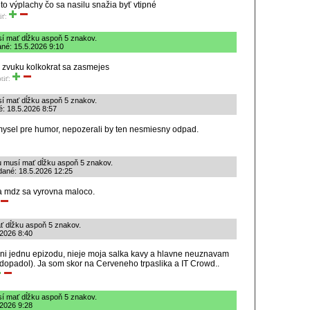
to výplachy čo sa nasilu snažia byť vtipné
iť:
sí mať dĺžku aspoň 5 znakov.
né: 15.5.2026 9:10
ez zvuku kolkokrat sa zasmejes
tiť:
sí mať dĺžku aspoň 5 znakov.
é: 18.5.2026 8:57
zmysel pre humor, nepozerali by ten nesmiesny odpad.
u musí mať dĺžku aspoň 5 znakov.
dané: 18.5.2026 12:25
 mdz sa vyrovna maloco.
ť dĺžku aspoň 5 znakov.
.2026 8:40
ni jednu epizodu, nieje moja salka kavy a hlavne neuznavam
dopadol). Ja som skor na Cerveneho trpaslika a IT Crowd..
sí mať dĺžku aspoň 5 znakov.
.2026 9:28