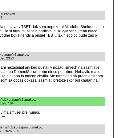
 5 znakov.
04
ia postava v TBBT.. tak som nepozeral Mladeho Sheldona.. no
. Ja si myslim, ze tato particka je uz vytazena, treba nieco
vodne boli Friends a prisiel TBBT.. tak nieco co bude zas o
žku aspoň 5 znakov.
2026 23:24
 ani nezasmial ani ked pustali v pozadi smiech na zasmiatie,
nts, alebo DementShow alebo nieco podobne. Nebavilo ma to
 ze niekoho to mocne chytilo. Ale napriklad na prechlastanom
som sa obcas dokazal zasmiat, pretoze skor bol chalan na
ť dĺžku aspoň 5 znakov.
2026 7:04
ždý má zmysel pre humor.
sí mať dĺžku aspoň 5 znakov.
5.5.2026 8:25