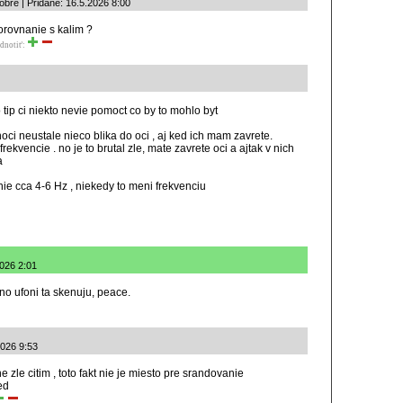
bre | Pridané: 16.5.2026 8:00
orovnanie s kalim ?
dnotiť:
 tip ci niekto nevie pomoct co by to mohlo byt
ci neustale nieco blika do oci , aj ked ich mam zavrete.
rekvencie . no je to brutal zle, mate zavrete oci a ajtak v nich
a
nie cca 4-6 Hz , niekedy to meni frekvenciu
2026 2:01
no ufoni ta skenuju, peace.
2026 9:53
e zle citim , toto fakt nie je miesto pre srandovanie
ed