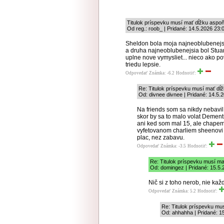
Titulok príspevku musí mať dĺžku aspoň
Od reg.: roob_ | Pridané: 14.5.2026 23:
Sheldon bola moja najneoblubenejs
a druha najneoblubenejsia bol Stuart.
uplne nove vymysliet... nieco ako po
triedu lepsie.
Odpovedať
Známka: -6.2
Hodnotiť:
Re: Titulok príspevku musí mať dĺ
Od: divnee divnee | Pridané: 14.5.
Na friends som sa nikdy nebavil
skor by sa to malo volat Deme
ani ked som mal 15, ale chapem
vyfetovanom charliem sheenovi 
plac, nez zabavu.
Odpovedať
Známka: -3.5
Hodnotiť:
Re: Titulok príspevku musí ma
Od: domingez | Pridané: 15.5.
Nič si z toho nerob, nie ka
Odpovedať
Známka: 5.2
Hodnotiť:
Re: Titulok príspevku mu
Od: ahhahha | Pridané: 1