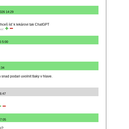
.2026 14:29
ceš ísť k lekárovi tak ChatGPT
tiť:
6 5:00
6:34
 snad podari uvolnit tlaky v hlave.
 6:47
 7:05
ci?