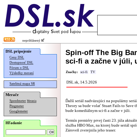
neprihlásený
Spin-off The Big B
DSL pripojenie
Ceny DSL
sci-fi a začne v júli,
Dostupnosť DSL
Fórum o DSL
Značky:
sci-fi
TV
Výsledky meraní
DSL.sk, 14.5.2026
Satelitná mapa SR
Merače
Ďalší seriál nadväzujúci na populárny seri
Speedmeter
Merania
Theory sa bude volať Stuart Fails to Save t
Pingmeter
bude komediálnym sci-fi a začne v júli.
Googlemeter
Termín premiéry prvej časti 23. júla aktuá
Hľadanie
služba HBO Max, na ktorej bude seriál spr
Zároveň zverejnila jeho teaser.