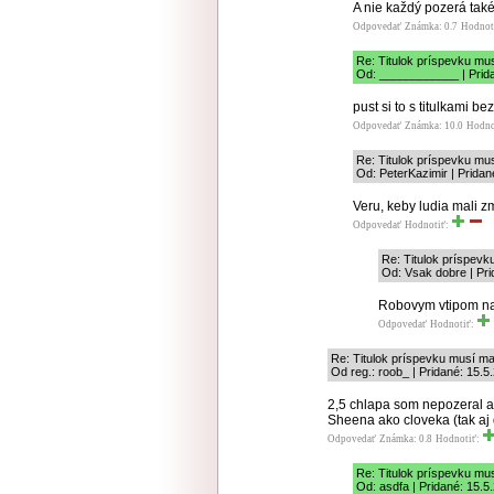
A nie každý pozerá také
Odpovedať
Známka: 0.7
Hodnot
Re: Titulok príspevku mu
Od: ____________ | Prida
pust si to s titulkami b
Odpovedať
Známka: 10.0
Hodno
Re: Titulok príspevku mu
Od: PeterKazimir | Pridan
Veru, keby ludia mali 
Odpovedať
Hodnotiť:
Re: Titulok príspevk
Od: Vsak dobre | Pri
Robovym vtipom na
Odpovedať
Hodnotiť:
Re: Titulok príspevku musí ma
Od reg.: roob_ | Pridané: 15.5
2,5 chlapa som nepozeral a
Sheena ako cloveka (tak aj 
Odpovedať
Známka: 0.8
Hodnotiť:
Re: Titulok príspevku mu
Od: asdfa | Pridané: 15.5