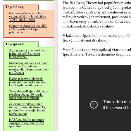
The Big Bang Theory bol populárnym sit
Top články
fyzikoch na Caltechu vykresľujúcim geeko
medziľudské vzťahy. Seriál obsahoval aj 
Na Slovensku sa v tichosti
reálnych vedeckých referencií, postupom ča
vypína ADSL v lokalitách s
VDSL, už 31. mája
množstvo vedy zmenšovalo a seriál sa viac
oblasti medziľudských vzťahov.
Orange sa doťahuje na UPC
a O2, spustí 2.5 Gbps
pripojenie
V každom prípade bol mimoriadne populá
širokými vrstvami divákov.
Top správy
V seriáli postupne vystúpilo aj viacero os
Alza nasadila dve novinky,
jednu užitočnú a jednu
špeciálne Star Treku vlastneného skupinou 
kontroverznú
Maďarsko jadrovú elektráreň
nakoniec kompletne
neodstavilo, Rumunsko mení
tok Dunaja
Ďalšia jadrová elektráreň
južne od Slovenska musela
kvôli teplu znížiť výkon
Železnice znižujú kvôli teplu
rýchlosť iba na 50 km/h,
spôsobuje to meškanie
Železnice predávajú dve
tretiny lístkov elektronicky,
po donútení cestujúcich na
takýto nákup
NASA na diaľku na sonde
Voyager 2 úspešne znížila
spotrebu