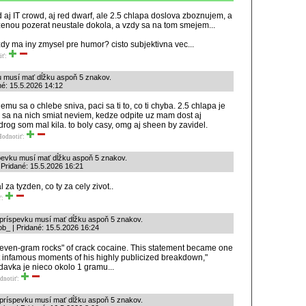
d aj IT crowd, aj red dwarf, ale 2.5 chlapa doslova zboznujem, a
nou pozerat neustale dokola, a vzdy sa na tom smejem...
zdy ma iny zmysel pre humor? cisto subjektivna vec...
iť:
u musí mať dĺžku aspoň 5 znakov.
né: 15.5.2026 14:12
nemu sa o chlebe sniva, paci sa ti to, co ti chyba. 2.5 chlapa je
a sa na nich smiat neviem, kedze odpite uz mam dost aj
rog som mal kila. to boly casy, omg aj sheen by zavidel.
Hodnotiť:
spevku musí mať dĺžku aspoň 5 znakov.
 Pridané: 15.5.2026 16:21
 za tyzden, co ty za cely zivot..
ť:
k príspevku musí mať dĺžku aspoň 5 znakov.
ob_ | Pridané: 15.5.2026 16:24
even-gram rocks" of crack cocaine. This statement became one
t infamous moments of his highly publicized breakdown,"
 davka je nieco okolo 1 gramu...
dnotiť:
k príspevku musí mať dĺžku aspoň 5 znakov.