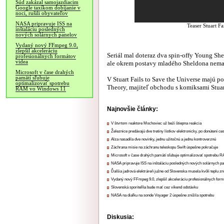
Súd zakázal samojazdiacim
Google taxíkom dobíjanie v
noci, rušili obyvateľov
NASA pripravuje ISS na
Teaser Stuart F
inštaláciu posledných
nových solárnych panelov
Vydaný nový FFmpeg 9.0,
zlepšil akceleráciu
Seriál mal doteraz dva spin-offy Young She
profesionálnych formátov
videa
ale okrem postavy mladého Sheldona nemal
Microsoft v čase drahých
pamätí sľubuje
V Stuart Fails to Save the Universe majú 
optimalizovať spotrebu
Theory, majiteľ obchodu s komiksami Stuart
RAM vo Windows 11
Najnovšie články:
V štvrtom reaktore Mochoviec už beží štiepna reakcia
Železnice predávajú dve tretiny lístkov elektronicky, po donútení ce
Alza nasadila dve novinky, jednu užitočnú a jednu kontroverznú
Záchrana misie na záchranu teleskopu Swift úspešne pokračuje
Microsoft v čase drahých pamätí sľubuje optimalizovať spotrebu
NASA pripravuje ISS na inštaláciu posledných nových solárnych p
Ďalšia jadrová elektráreň južne od Slovenska musela kvôli teplu zn
Vydaný nový FFmpeg 9.0, zlepšil akceleráciu profesionálnych form
Slovenská sporiteľňa bude mať cez víkend odstávku
NASA na diaľku na sonde Voyager 2 úspešne znížila spotrebu
Diskusia: