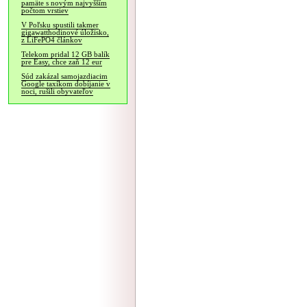
pamäte s novým najvyšším
počtom vrstiev
V Poľsku spustili takmer
gigawatthodinové úložisko,
z LiFePO4 článkov
Telekom pridal 12 GB balík
pre Easy, chce zaň 12 eur
Súd zakázal samojazdiacim
Google taxíkom dobíjanie v
noci, rušili obyvateľov