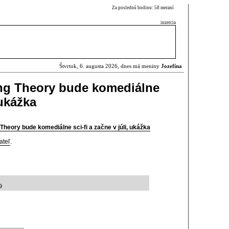
Za poslednú hodinu: 58 meraní
inzercia
Štvrtok, 6. augusta 2026, dnes má meniny
Jozefína
ang Theory bude komediálne
 ukážka
Theory bude komediálne sci-fi a začne v júli, ukážka
ateľ
.
9