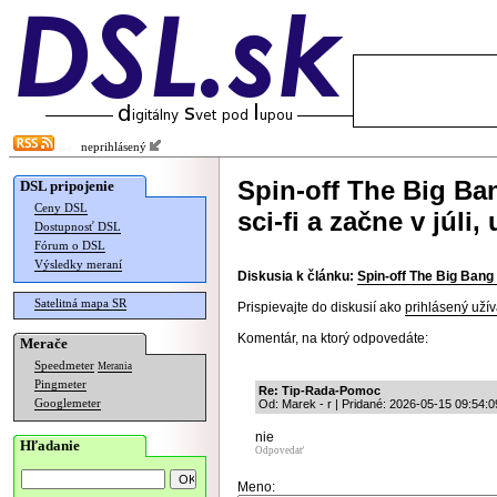
neprihlásený
Spin-off The Big B
DSL pripojenie
Ceny DSL
sci-fi a začne v júli,
Dostupnosť DSL
Fórum o DSL
Výsledky meraní
Diskusia k článku:
Spin-off The Big Bang 
Satelitná mapa SR
Prispievajte do diskusií ako
prihlásený užív
Komentár, na ktorý odpovedáte:
Merače
Speedmeter
Merania
Pingmeter
Re: Tip-Rada-Pomoc
Googlemeter
Od: Marek - r | Pridané: 2026-05-15 09:54:0
nie
Hľadanie
Odpovedať
Meno: