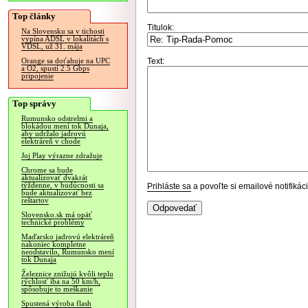
Top články
Titulok:
Na Slovensku sa v tichosti
vypína ADSL v lokalitách s
VDSL, už 31. mája
Text:
Orange sa doťahuje na UPC
a O2, spustí 2.5 Gbps
pripojenie
Top správy
Rumunsko odstrelmi a
blokádou mení tok Dunaja,
aby udržalo jadrovú
elektráreň v chode
Joj Play výrazne zdražuje
Chrome sa bude
aktualizovať dvakrát
týždenne, v budúcnosti sa
Prihláste sa
a povoľte si emailové notifiká
bude aktualizovať bez
reštartov
Slovensko.sk má opäť
technické problémy
Maďarsko jadrovú elektráreň
nakoniec kompletne
neodstavilo, Rumunsko mení
tok Dunaja
Železnice znižujú kvôli teplu
rýchlosť iba na 50 km/h,
spôsobuje to meškanie
Spustená výroba flash