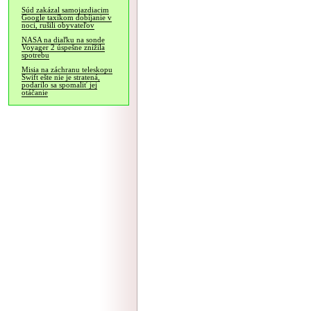
Súd zakázal samojazdiacim
Google taxíkom dobíjanie v
noci, rušili obyvateľov
NASA na diaľku na sonde
Voyager 2 úspešne znížila
spotrebu
Misia na záchranu teleskopu
Swift ešte nie je stratená,
podarilo sa spomaliť jej
otáčanie