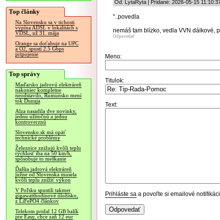
Od: LytaRyta | Pridané: 2026-05-15 11:10:3
Top články
"..povedla
Na Slovensku sa v tichosti
vypína ADSL v lokalitách s
nemáš tam blízko, vedla VVN dálkové, 
VDSL, už 31. mája
Odpovedať
Orange sa doťahuje na UPC
a O2, spustí 2.5 Gbps
pripojenie
Meno:
Top správy
Titulok:
Maďarsko jadrovú elektráreň
nakoniec kompletne
neodstavilo, Rumunsko mení
tok Dunaja
Text:
Alza nasadila dve novinky,
jednu užitočnú a jednu
kontroverznú
Slovensko.sk má opäť
technické problémy
Železnice znižujú kvôli teplu
rýchlosť iba na 50 km/h,
spôsobuje to meškanie
Ďalšia jadrová elektráreň
južne od Slovenska musela
kvôli teplu znížiť výkon
V Poľsku spustili takmer
Prihláste sa
a povoľte si emailové notifiká
gigawatthodinové úložisko,
z LiFePO4 článkov
Telekom pridal 12 GB balík
pre Easy, chce zaň 12 eur