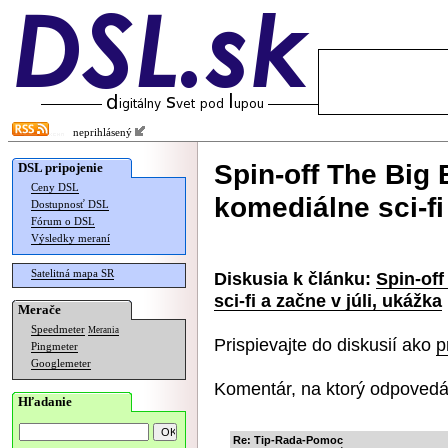
neprihlásený
Spin-off The Big
DSL pripojenie
Ceny DSL
komediálne sci-fi
Dostupnosť DSL
Fórum o DSL
Výsledky meraní
Satelitná mapa SR
Diskusia k článku:
Spin-of
sci-fi a začne v júli, ukážka
Merače
Speedmeter
Merania
Prispievajte do diskusií ako
p
Pingmeter
Googlemeter
Komentár, na ktorý odpovedá
Hľadanie
Re: Tip-Rada-Pomoc