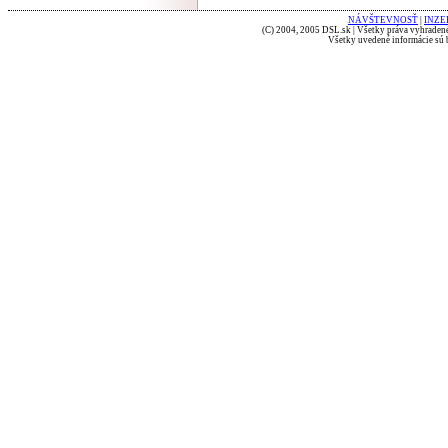
NÁVŠTEVNOSŤ
|
INZE
(C) 2004, 2005 DSL.sk | Všetky práva vyhradené
Všetky uvedené informácie sú b