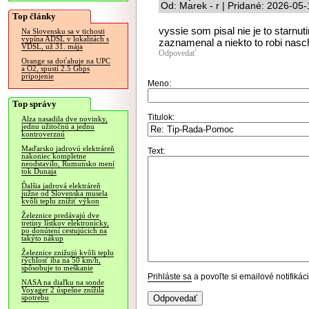
Od: Marek - r | Pridané: 2026-05
Top články
vyssie som pisal nie je to starnu
Na Slovensku sa v tichosti
vypína ADSL v lokalitách s
zaznamenal a niekto to robi nasc
VDSL, už 31. mája
Odpovedať
Orange sa doťahuje na UPC
a O2, spustí 2.5 Gbps
pripojenie
Meno:
Top správy
Titulok:
Alza nasadila dve novinky,
jednu užitočnú a jednu
kontroverznú
Maďarsko jadrovú elektráreň
Text:
nakoniec kompletne
neodstavilo, Rumunsko mení
tok Dunaja
Ďalšia jadrová elektráreň
južne od Slovenska musela
kvôli teplu znížiť výkon
Železnice predávajú dve
tretiny lístkov elektronicky,
po donútení cestujúcich na
takýto nákup
Železnice znižujú kvôli teplu
rýchlosť iba na 50 km/h,
spôsobuje to meškanie
Prihláste sa
a povoľte si emailové notifiká
NASA na diaľku na sonde
Voyager 2 úspešne znížila
spotrebu