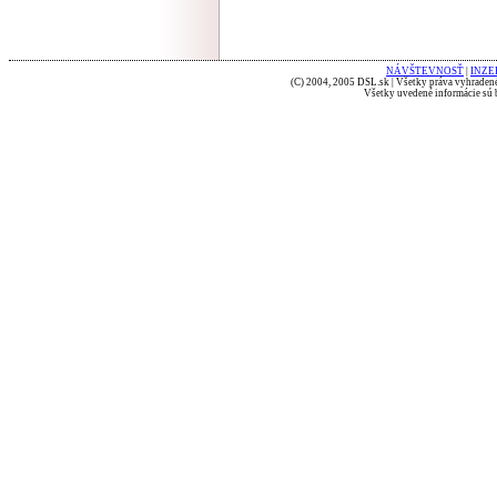
NÁVŠTEVNOSŤ
|
INZE
(C) 2004, 2005 DSL.sk | Všetky práva vyhradené
Všetky uvedené informácie sú b