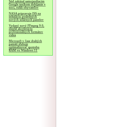
Súd zakázal samojazdiacim
Google taxíkom dobíjanie v
noci, rušili obyvateľov
NASA pripravuje ISS na
inštaláciu posledných
nových solárnych panelov
Vydaný nový FFmpeg 9.0,
zlepšil akceleráciu
profesionálnych formátov
videa
Microsoft v čase drahých
pamätí sľubuje
optimalizovať spotrebu
RAM vo Windows 11