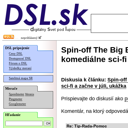
neprihlásený
Spin-off The Big
DSL pripojenie
Ceny DSL
komediálne sci-fi
Dostupnosť DSL
Fórum o DSL
Výsledky meraní
Satelitná mapa SR
Diskusia k článku:
Spin-of
sci-fi a začne v júli, ukážka
Merače
Speedmeter
Merania
Prispievajte do diskusií ako
p
Pingmeter
Googlemeter
Komentár, na ktorý odpovedá
Hľadanie
Re: Tip-Rada-Pomoc