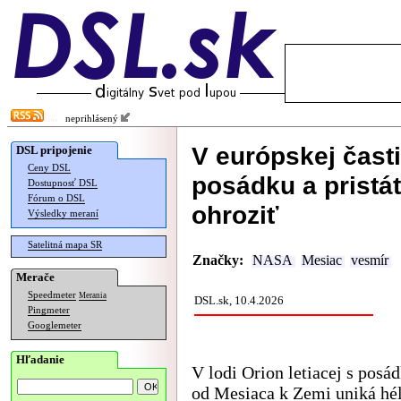
neprihlásený
V európskej časti
DSL pripojenie
Ceny DSL
posádku a pristát
Dostupnosť DSL
Fórum o DSL
ohroziť
Výsledky meraní
Satelitná mapa SR
Značky:
NASA
Mesiac
vesmír
Merače
Speedmeter
Merania
DSL.sk, 10.4.2026
Pingmeter
Googlemeter
Hľadanie
V lodi Orion letiacej s posá
od Mesiaca k Zemi uniká hé