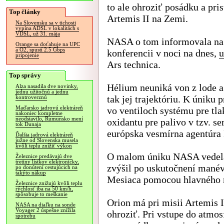
to ale ohroziť posádku a pris
Top články
Artemis II na Zemi.
Na Slovensku sa v tichosti
vypína ADSL v lokalitách s
VDSL, už 31. mája
NASA o tom informovala na 
Orange sa doťahuje na UPC
a O2, spustí 2.5 Gbps
konferencii v noci na dnes,
u
pripojenie
Ars technica.
Top správy
Hélium neuniká von z lode 
Alza nasadila dve novinky,
jednu užitočnú a jednu
tak jej trajektóriu. K úniku 
kontroverznú
Maďarsko jadrovú elektráreň
vo ventiloch systému pre tl
nakoniec kompletne
neodstavilo, Rumunsko mení
oxidantu pre palivo v tzv. s
tok Dunaja
európska vesmírna agentúra
Ďalšia jadrová elektráreň
južne od Slovenska musela
kvôli teplu znížiť výkon
O malom úniku NASA vedela 
Železnice predávajú dve
tretiny lístkov elektronicky,
zvýšil po uskutočnení manév
po donútení cestujúcich na
takýto nákup
Mesiaca pomocou hlavného 
Železnice znižujú kvôli teplu
rýchlosť iba na 50 km/h,
spôsobuje to meškanie
Orion má pri misii Artemis I
NASA na diaľku na sonde
Voyager 2 úspešne znížila
ohroziť. Pri vstupe do atmo
spotrebu