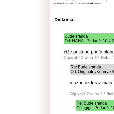
Slovenská sporiteľňa bude mať cez víkend odstávku
Diskusia:
Bude sranda
Od: HAHA | Pridané: 10.4.
čiže pristanú podľa plánu
Odpovedať
Známka: 8.5
Hodnoti
Re: Bude sranda
Od: OriginalnyKoumakSK
mozno uz teraz maju h
Odpovedať
Známka: 3.3
Hodn
Re: Bude sranda
Od: igigi | Pridané: 