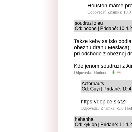
Houston máme pro
Odpovedať
Známka: 10.0
soudruzi z eu
Od: noone | Pridané: 10.4.
Takze keby sa islo podla
obeznu drahu Mesiaca), 
pri odchode z obeznej d
Kde jenom soudruzi z Ai
Odpovedať
Hodnotiť:
Actornauts
Od: Guyi | Pridané: 10.
https://dopice.sk/tZI
Odpovedať
Známka: -5.0
Hod
hahahha
Od: kyklop | Pridané: 11.4.