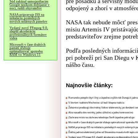
pre posádku a servisný modu
Súd zakázal samojazdiacim
Google taxíkom dobíjanie v
odpojený a zhorí v atmosfére
noci, rušili obyvateľov
NASA pripravuje ISS na
inštaláciu posledných
NASA tak nebude môcť presk
nových solárnych panelov
misiu Artemis IV pristávajú
Vydaný nový FFmpeg 9.0,
zlepšil akceleráciu
profesionálnych formátov
predstaviteľov zrejme potreb
videa
Microsoft v čase drahých
pamätí sľubuje
Podľa posledných informáci
optimalizovať spotrebu
RAM vo Windows 11
pri pobreží pri San Diegu v K
nášho času.
Najnovšie články:
Rumunsko potopilo štyri člny a úspešne zvýšilo tok Dunaja k jadrov
V štvrtom reaktore Mochoviec už beží štiepna reakcia
Železnice predávajú dve tretiny lístkov elektronicky, po donútení ce
Alza nasadila dve novinky, jednu užitočnú a jednu kontroverznú
Záchrana misie na záchranu teleskopu Swift úspešne pokračuje
Microsoft v čase drahých pamätí sľubuje optimalizovať spotrebu
NASA pripravuje ISS na inštaláciu posledných nových solárnych p
Ďalšia jadrová elektráreň južne od Slovenska musela kvôli teplu zn
Vydaný nový FFmpeg 9.0, zlepšil akceleráciu profesionálnych form