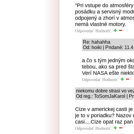
"Pri vstupe do atmosfér
posádku a servisný mod
odpojený a zhorí v atmo
nemá vlastné motory.
Odpovedať
Hodnotiť:
Re: hahahha
Od: hoiki | Pridané: 11.
a čo s tým jedným ok
tebou, ako sa pred šta
Verí NASA ešte niekt
Odpovedať
Hodnotiť:
niekomu dobre strasi vo ve
Od reg.: ToSomJaKarol | Pr
Cize v americkej casti je
je to v poriadku? Nazov 
casi....Cize opat raz p
Odpovedať
Hodnotiť: