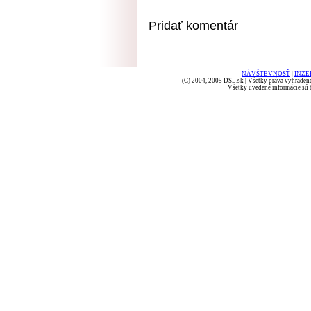
Pridať komentár
NÁVŠTEVNOSŤ
|
INZE
(C) 2004, 2005 DSL.sk | Všetky práva vyhradené
Všetky uvedené informácie sú b