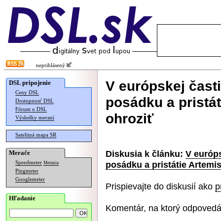
neprihlásený
V európskej časti
DSL pripojenie
Ceny DSL
posádku a pristát
Dostupnosť DSL
Fórum o DSL
ohroziť
Výsledky meraní
Satelitná mapa SR
Diskusia k článku:
V európs
Merače
posádku a pristátie Artemis
Speedmeter
Merania
Pingmeter
Googlemeter
Prispievajte do diskusií ako
p
Hľadanie
Komentár, na ktorý odpovedá