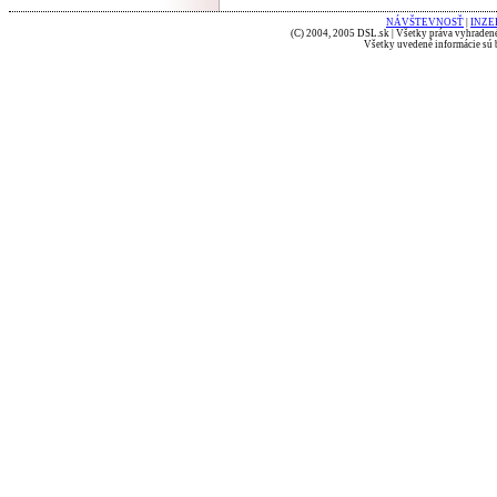
NÁVŠTEVNOSŤ
|
INZE
(C) 2004, 2005 DSL.sk | Všetky práva vyhradené
Všetky uvedené informácie sú b