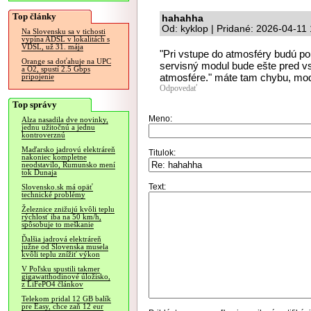
Top články
hahahha
Od: kyklop | Pridané: 2026-04-11
Na Slovensku sa v tichosti
vypína ADSL v lokalitách s
VDSL, už 31. mája
"Pri vstupe do atmosféry budú po
Orange sa doťahuje na UPC
servisný modul bude ešte pred v
a O2, spustí 2.5 Gbps
atmosfére." máte tam chybu, mod
pripojenie
Odpovedať
Top správy
Meno:
Alza nasadila dve novinky,
jednu užitočnú a jednu
kontroverznú
Maďarsko jadrovú elektráreň
Titulok:
nakoniec kompletne
neodstavilo, Rumunsko mení
tok Dunaja
Text:
Slovensko.sk má opäť
technické problémy
Železnice znižujú kvôli teplu
rýchlosť iba na 50 km/h,
spôsobuje to meškanie
Ďalšia jadrová elektráreň
južne od Slovenska musela
kvôli teplu znížiť výkon
V Poľsku spustili takmer
gigawatthodinové úložisko,
z LiFePO4 článkov
Telekom pridal 12 GB balík
pre Easy, chce zaň 12 eur