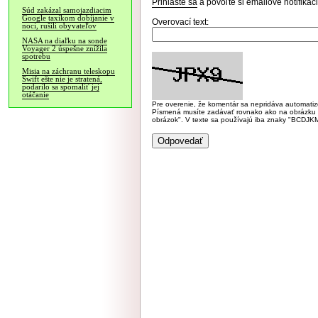
Prihláste sa
a povoľte si emailové notifiká
Súd zakázal samojazdiacim
Google taxíkom dobíjanie v
Overovací text:
noci, rušili obyvateľov
NASA na diaľku na sonde
Voyager 2 úspešne znížila
spotrebu
Misia na záchranu teleskopu
Swift ešte nie je stratená,
podarilo sa spomaliť jej
otáčanie
Pre overenie, že komentár sa nepridáva automatizov
Písmená musíte zadávať rovnako ako na obrázku veľk
obrázok". V texte sa používajú iba znaky "BC