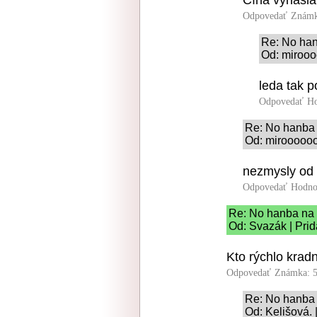
Čína vynašla
Odpovedať
Známk
Re: No han
Od: mirooo
leda tak 
Odpovedať
Ho
Re: No hanba 
Od: miroooooo
nezmysly od 
Odpovedať
Hodno
Re: No hanba na 
Od: Svazák | Prid
Kto rýchlo krad
Odpovedať
Známka: 5
Re: No hanba 
Od: Kelišová. 