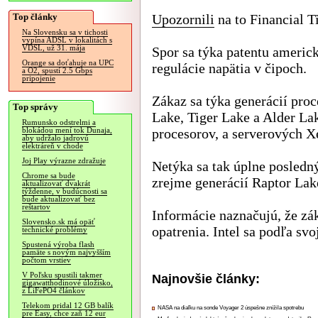
Top články
Upozornili
na to Financial T
Na Slovensku sa v tichosti
vypína ADSL v lokalitách s
VDSL, už 31. mája
Spor sa týka patentu americ
Orange sa doťahuje na UPC
regulácie napätia v čipoch.
a O2, spustí 2.5 Gbps
pripojenie
Zákaz sa týka generácií pro
Top správy
Lake, Tiger Lake a Alder Lak
Rumunsko odstrelmi a
procesorov, a serverových X
blokádou mení tok Dunaja,
aby udržalo jadrovú
elektráreň v chode
Joj Play výrazne zdražuje
Netýka sa tak úplne posledn
Chrome sa bude
zrejme generácií Raptor Lak
aktualizovať dvakrát
týždenne, v budúcnosti sa
bude aktualizovať bez
reštartov
Informácie naznačujú, že zá
Slovensko.sk má opäť
opatrenia. Intel sa podľa sv
technické problémy
Spustená výroba flash
pamäte s novým najvyšším
počtom vrstiev
V Poľsku spustili takmer
Najnovšie články:
gigawatthodinové úložisko,
z LiFePO4 článkov
Telekom pridal 12 GB balík
NASA na diaľku na sonde Voyager 2 úspešne znížila spotrebu
pre Easy, chce zaň 12 eur