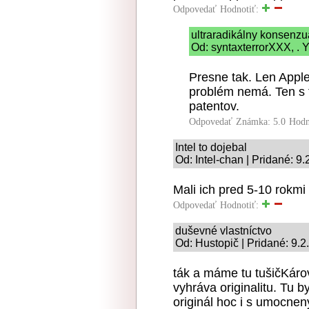
Odpovedať
Hodnotiť:
ultraradikálny konsenz
Od: syntaxterrorXXX, . Y
Presne tak. Len Apple
problém nemá. Ten s t
patentov.
Odpovedať
Známka: 5.0
Hodn
Intel to dojebal
Od: Intel-chan | Pridané: 9
Mali ich pred 5-10 rokmi 
Odpovedať
Hodnotiť:
duševné vlastníctvo
Od: Hustopič | Pridané: 9.
ták a máme tu tušičKáro
vyhráva originalitu. Tu by 
originál hoc i s umocne