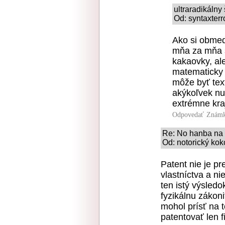
ultraradikálny
Od: syntaxterr
Ako si obmed
mňa za mňa s
kakaovky, ale
matematicky 
môže byť text
akýkoľvek nu
extrémne kra
Odpovedať
Známk
Re: No hanba na 
Od: notorický kok
Patent nie je pr
vlastníctva a ni
ten istý výsledo
fyzikálnu zákoni
mohol prísť na to
patentovať len f