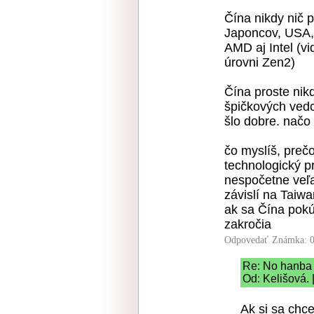
Čína nikdy nič 
Japoncov, USA, 
AMD aj Intel (v
úrovni Zen2)
Čína proste nik
špičkových vedc
šlo dobre. načo 
čo myslíš, preč
technologický p
nespočetne veľ
závislí na Taiw
ak sa Čína pokú
zakročia
Odpovedať
Známka: 0
Re: No hanba 
Od: Kelišová. 
Ak si sa chce