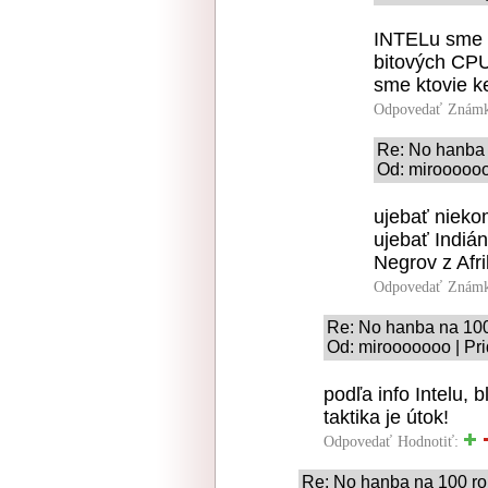
INTELu sme s
bitových CPU
sme ktovie ked
Odpovedať
Známk
Re: No hanba 
Od: miroooooo
ujebať nieko
ujebať Indiá
Negrov z Afri
Odpovedať
Známk
Re: No hanba na 10
Od: mirooooooo | Pri
podľa info Intelu, 
taktika je útok!
Odpovedať
Hodnotiť:
Re: No hanba na 100 r