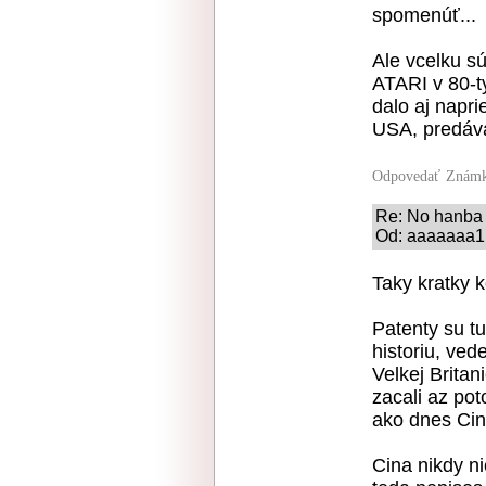
spomenúť...
Ale vcelku s
ATARI v 80-t
dalo aj napr
USA, predáv
Odpovedať
Známk
Re: No hanba 
Od: aaaaaaa1 
Taky kratky k
Patenty su tu
historiu, ved
Velkej Britani
zacali az po
ako dnes Cin
Cina nikdy ni