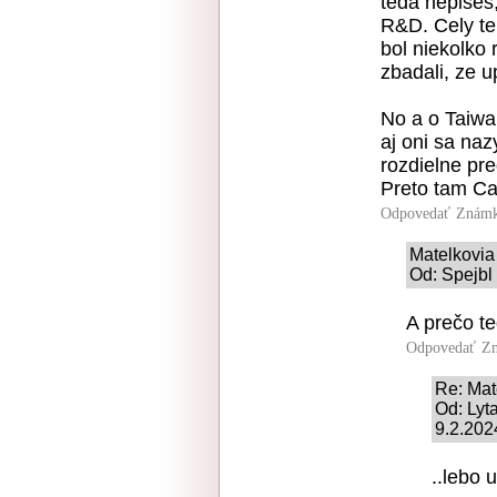
teda nepises
R&D. Cely te
bol niekolko 
zbadali, ze u
No a o Taiwan
aj oni sa naz
rozdielne pr
Preto tam Ca
Odpovedať
Známk
Matelkovia
Od: Spejbl 
A prečo t
Odpovedať
Zn
Re: Mat
Od: Lyt
9.2.202
..lebo 