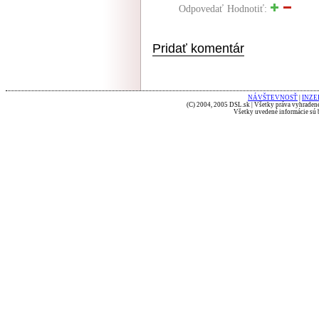
Odpovedať
Hodnotiť:
Pridať komentár
NÁVŠTEVNOSŤ
|
INZE
(C) 2004, 2005 DSL.sk | Všetky práva vyhradené
Všetky uvedené informácie sú b