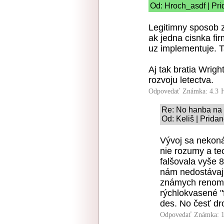
Od: Hroch_asdf | Pri
Legitimny sposob 
ak jedna cisnka fi
uz implementuje. Ta
Aj tak bratia Wright
rozvoju letectva.
Odpovedať
Známka: 4.3
Re: No hanba na 
Od: Keliš | Prida
Vývoj sa nekon
nie rozumy a te
falšovala vyše 
nám nedostávajú
známych renomo
rýchlokvasené "f
des. No česť d
Odpovedať
Známka: 1