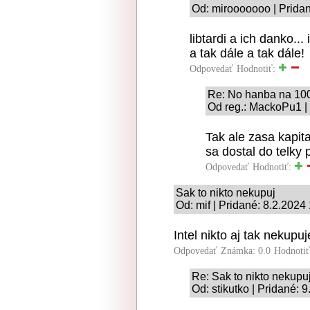
Od: mirooooooo | Pridan
libtardi a ich danko..
a tak dále a tak dále!
Odpovedať
Hodnotiť:
Re: No hanba na 10
Od reg.: MackoPu1 | 
Tak ale zasa kapita
sa dostal do telky p
Odpovedať
Hodnotiť:
Sak to nikto nekupuj
Od: mif | Pridané: 8.2.2024
Intel nikto aj tak nekup
Odpovedať
Známka: 0.0
Hodnoti
Re: Sak to nikto nekupu
Od: stikutko | Pridané: 