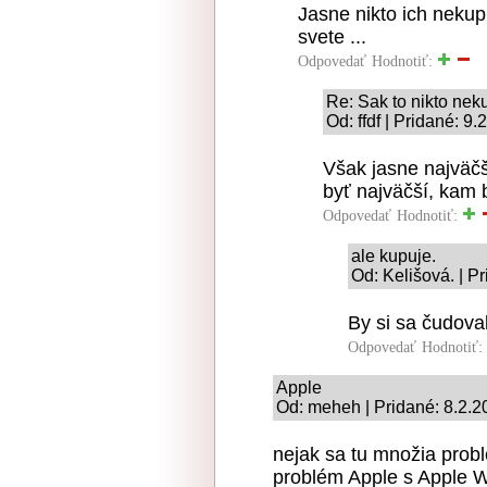
Jasne nikto ich nekup
svete ...
Odpovedať
Hodnotiť:
Re: Sak to nikto nek
Od: ffdf | Pridané: 9
Však jasne najväčš
byť najväčší, kam 
Odpovedať
Hodnotiť:
ale kupuje.
Od: Kelišová. | P
By si sa čudoval
Odpovedať
Hodnotiť:
Apple
Od: meheh | Pridané: 8.2.2
nejak sa tu množia prob
problém Apple s Apple 