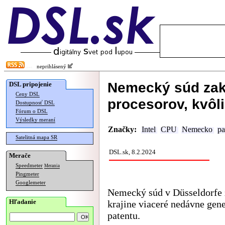
neprihlásený
Nemecký súd zaká
DSL pripojenie
Ceny DSL
procesorov, kvôl
Dostupnosť DSL
Fórum o DSL
Výsledky meraní
Značky:
Intel
CPU
Nemecko
pa
Satelitná mapa SR
DSL.sk, 8.2.2024
Merače
Speedmeter
Merania
Pingmeter
Googlemeter
Nemecký súd v Düsseldorfe z
Hľadanie
krajine viaceré nedávne gene
patentu.