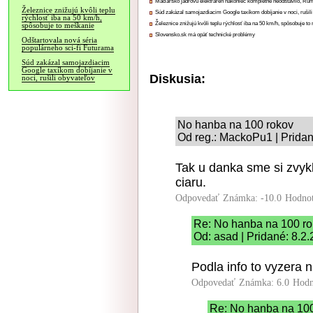
Maďarsko jadrovú elektráreň nakoniec kompletne neodstavilo, Ru
Železnice znižujú kvôli teplu
Súd zakázal samojazdiacim Google taxíkom dobíjanie v noci, rušili
rýchlosť iba na 50 km/h,
Železnice znižujú kvôli teplu rýchlosť iba na 50 km/h, spôsobuje t
spôsobuje to meškanie
Slovensko.sk má opäť technické problémy
Odštartovala nová séria
populárneho sci-fi Futurama
Súd zakázal samojazdiacim
Google taxíkom dobíjanie v
Diskusia:
noci, rušili obyvateľov
No hanba na 100 rokov
Od reg.: MackoPu1 | Pridan
Tak u danka sme si zvykli
ciaru.
Odpovedať
Známka: -10.0
Hodnot
Re: No hanba na 100 r
Od: asad | Pridané: 8.2
Podla info to vyzera n
Odpovedať
Známka: 6.0
Hodn
Re: No hanba na 10