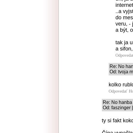
interne
..a vyj
do mes
veru, -
a být, 
tak ja 
a sifon,
Odpoveda
Re: No han
Od: tvoja 
kolko rubl
Odpovedať
Ho
Re: No hanba 
Od: faszinger 
ty si fakt kok