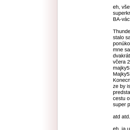
eh, vše
superkr
BA-váci
Thunde
stalo s
ponúkol
mne sa 
dvakrát
včera 2
majky5
Majky5
Konecne
ze by i
predsta
cestu o
super p
atd atd.
eh, ja 