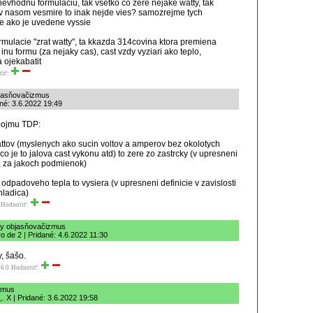
evhodnu formulaciu, tak vsetko co zere nejake watty, tak
, v nasom vesmire to inak nejde vies? samozrejme tych
ie ako je uvedene vyssie
rmulacie "zrat watty", ta kkazda 314covina ktora premiena
nu formu (za nejaky cas), cast vzdy vyziari ako teplo,
 ojekabatit
tiť:
bjasňovačizmus
ané: 3.6.2022 19:49
 pojmu TDP:
attov (myslenych ako sucin voltov a amperov bez okolotych
co je to jalova cast vykonu atd) to zere zo zastrcky (v upresneni
o, za jakoch podmienok)
odpadoveho tepla to vysiera (v upresneni definicie v zavislosti
hladica)
Hodnotiť:
lny objasňovačizmus
ro de 2 | Pridané: 4.6.2022 11:30
, šašo.
6.0
Hodnotiť:
izmus
. X | Pridané: 3.6.2022 19:58