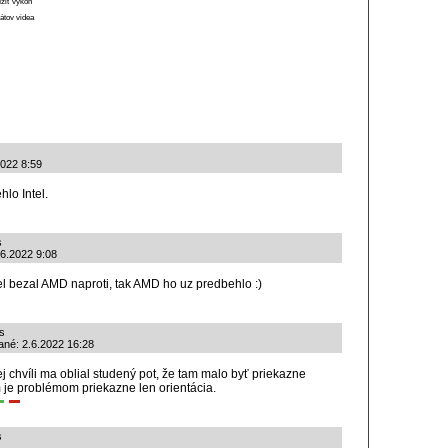
ížiť výkon
átov videa
2022 8:59
lo Intel.
s
.6.2022 9:08
tel bezal AMD naproti, tak AMD ho uz predbehlo :)
s
dané: 2.6.2022 16:28
vej chvíli ma oblial studený pot, že tam malo byť priekazne
 je problémom priekazne len orientácia.
s