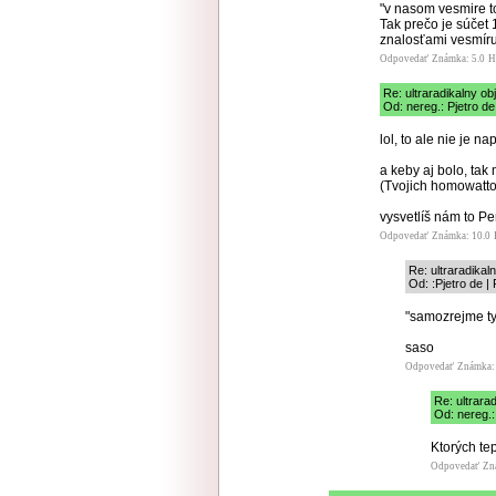
"v nasom vesmire to
Tak prečo je súčet
znalosťami vesmíru
Odpovedať
Známka: 5.0
H
Re: ultraradikalny o
Od: nereg.: Pjetro de
lol, to ale nie je n
a keby aj bolo, tak
(Tvojich homowattov
vysvetlíš nám to P
Odpovedať
Známka: 10.0
Re: ultraradika
Od: :Pjetro de |
"samozrejme ty
saso
Odpovedať
Známka: 
Re: ultrara
Od: nereg.:
Ktorých tep
Odpovedať
Zn