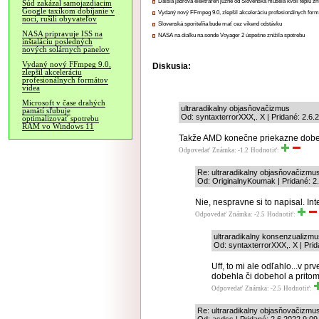
Ďalšia jadrová elektráreň južne od Slovenska musela kvôli teplu zn
Súd zakázal samojazdiacim
Google taxíkom dobíjanie v
Vydaný nový FFmpeg 9.0, zlepšil akceleráciu profesionálnych form
noci, rušili obyvateľov
Slovenská sporiteľňa bude mať cez víkend odstávku
NASA pripravuje ISS na
NASA na diaľku na sonde Voyager 2 úspešne znížila spotrebu
inštaláciu posledných
nových solárnych panelov
Vydaný nový FFmpeg 9.0,
Diskusia:
zlepšil akceleráciu
profesionálnych formátov
videa
Microsoft v čase drahých
ultraradikalny objasňovačizmus
pamätí sľubuje
Od: syntaxterrorXXX,. X | Pridané: 2.6.
optimalizovať spotrebu
RAM vo Windows 11
Takže AMD konečne priekazne dobeh
Odpovedať
Známka: -1.2
Hodnotiť:
Re: ultraradikalny objasňovačizmu
Od: OriginalnyKoumak | Pridané: 2
Nie, nespravne si to napisal. In
Odpovedať
Známka: -2.5
Hodnotiť:
ultraradikalny konsenzualizmu
Od: syntaxterrorXXX,. X | Pri
Uff, to mi ale odľahlo...v pr
dobehla či dobehol a pritom
Odpovedať
Známka: -2.5
Hodnotiť:
Re: ultraradikalny objasňovačizmu