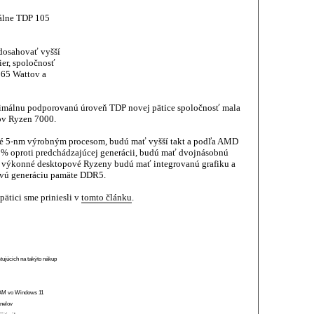
álne TDP 105
osahovať vyšší
er, spoločnosť
 65 Wattov a
imálnu podporovanú úroveň TDP novej pätice spoločnosť mala
rov Ryzen 7000.
é 5-nm výrobným procesom, budú mať vyšší takt a podľa AMD
% oproti predchádzajúcej generácii, budú mať dvojnásobnú
é výkonné desktopové Ryzeny budú mať integrovanú grafiku a
ovú generáciu pamäte DDR5.
pätici sme priniesli v
tomto článku
.
stujúcich na takýto nákup
 RAM vo Windows 11
anelov