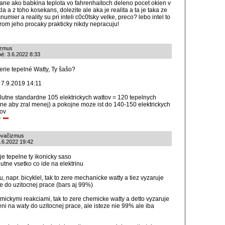
vane ako babkina teplota vo fahrenhaitoch deleno pocet okien v
a a z toho kosekans, dolezite ale aka je realita a ta je taka ze
ier a reality su pri inteli c0c0tsky velke, preco? lebo intel to
orom jeho procaky prakticky nikdy nepracuju!
izmus
né: 3.6.2022 8:33
žerie tepelné Watty, Ty šašo?
: 7.9.2019 14:11
olutne standardne 105 elektrickych wattov = 120 tepelnych
ne aby zral menej) a pokojne moze ist do 140-150 elektrickych
tov
ňovačizmus
3.6.2022 19:42
je tepelne ty ikonicky saso
utne vsetko co ide na elektrinu
u, napr. bicyklel, tak to zere mechanicke watty a tiez vyzaruje
de do uzitocnej prace (bars aj 99%)
ickymi reakciami, tak to zere chemicke watty a detto vyzaruje
eni na waty do uzitocnej prace, ale isteze nie 99% ale iba