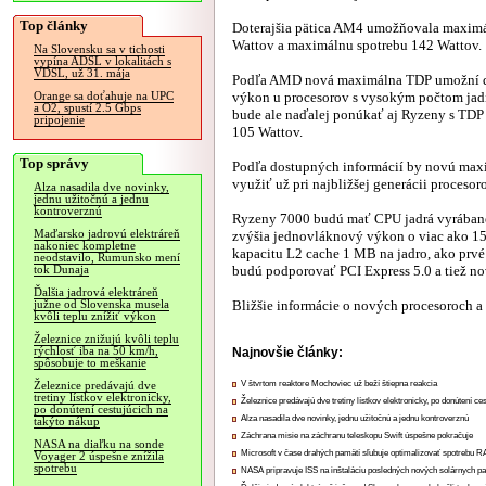
Top články
Doterajšia pätica AM4 umožňovala maxim
Wattov a maximálnu spotrebu 142 Wattov.
Na Slovensku sa v tichosti
vypína ADSL v lokalitách s
VDSL, už 31. mája
Podľa AMD nová maximálna TDP umožní d
výkon u procesorov s vysokým počtom jadi
Orange sa doťahuje na UPC
a O2, spustí 2.5 Gbps
bude ale naďalej ponúkať aj Ryzeny s TDP
pripojenie
105 Wattov.
Top správy
Podľa dostupných informácií by novú max
využiť už pri najbližšej generácii proceso
Alza nasadila dve novinky,
jednu užitočnú a jednu
kontroverznú
Ryzeny 7000 budú mať CPU jadrá vyrában
Maďarsko jadrovú elektráreň
zvýšia jednovláknový výkon o viac ako 15
nakoniec kompletne
kapacitu L2 cache 1 MB na jadro, ako prv
neodstavilo, Rumunsko mení
budú podporovať PCI Express 5.0 a tiež n
tok Dunaja
Ďalšia jadrová elektráreň
Bližšie informácie o nových procesoroch a 
južne od Slovenska musela
kvôli teplu znížiť výkon
Železnice znižujú kvôli teplu
rýchlosť iba na 50 km/h,
Najnovšie články:
spôsobuje to meškanie
V štvrtom reaktore Mochoviec už beží štiepna reakcia
Železnice predávajú dve
tretiny lístkov elektronicky,
Železnice predávajú dve tretiny lístkov elektronicky, po donútení ce
po donútení cestujúcich na
Alza nasadila dve novinky, jednu užitočnú a jednu kontroverznú
takýto nákup
Záchrana misie na záchranu teleskopu Swift úspešne pokračuje
NASA na diaľku na sonde
Microsoft v čase drahých pamätí sľubuje optimalizovať spotrebu
Voyager 2 úspešne znížila
spotrebu
NASA pripravuje ISS na inštaláciu posledných nových solárnych p