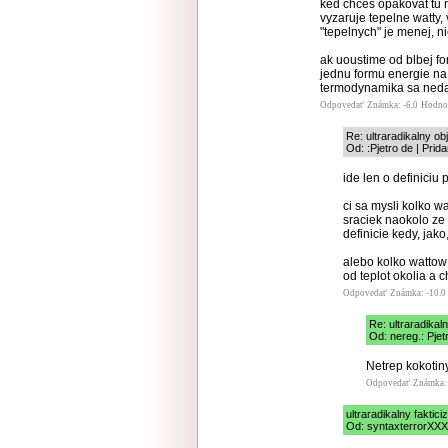
ked chces opakovat tu n
vyzaruje tepelne watty
"tepelnych" je menej, n
ak uoustime od blbej fo
jednu formu energie na i
termodynamika sa neda
Odpovedať
Známka: -6.0
Hodno
Re: ultraradikalny o
Od: :Pjetro de | Prid
ide len o definiciu
ci sa mysli kolko w
sraciek naokolo ze 
definicie kedy, jak
alebo kolko wattow 
od teplot okolia a c
Odpovedať
Známka: -10.0
Re: ultraradika
Od: nereg.: Pjet
Netrep kokotiny
Odpovedať
Známka: 
ultraradikalny faktic
Od: syntaxterrorXXX,