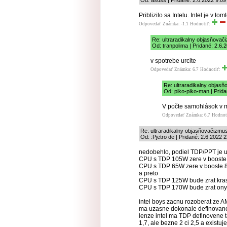
Od: asdss | Pridané: 2.6.2022 9:09
Priblizilo sa Intelu. Intel je v to
Odpovedať
Známka: -1.1
Hodnotiť:
Re: ultraradikalny objasňovač
Od: tranpolima | Pridané: 2.6.
v spotrebe urcite
Odpovedať
Známka: 6.7
Hodnotiť:
Re: ultraradikalny objas
Od: piko-piko-man | Prida
V počte samohlások v m
Odpovedať
Známka: 6.7
Hodnot
Re: ultraradikalny objasňovačizmu
Od: :Pjetro de | Pridané: 2.6.2022 
nedobehlo, podiel TDP/PPT je u
CPU s TDP 105W zere v boost
CPU s TDP 65W zere v booste
a preto
CPU s TDP 125W bude zrat kra
CPU s TDP 170W bude zrat on
intel boys zacnu rozoberat ze 
ma uzasne dokonale definovane
lenze intel ma TDP definovene ta
1,7, ale bezne 2 ci 2,5 a existuje 