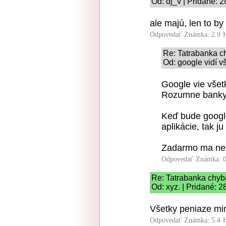
Od: dj_v | Pridané: 
ale majú, len to by
Odpovedať
Známka: 2.9
Re: Tatrabanka 
Od: google vidí v
Google vie všet
Rozumne banky 
Keď bude google
aplikácie, tak 
Zadarmo ma ne
Odpovedať
Známka: 0
Re: Tatrabanka chy
Od: xyz. | Pridané: 
Všetky peniaze min
Odpovedať
Známka: 5.4