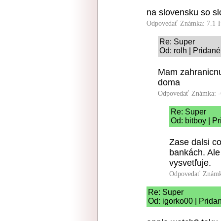
na slovensku so sl
Odpovedať
Známka: 7.1
Re: Super
Od: rolh | Pridan
Mam zahranicnu 
doma
Odpovedať
Známka: -
Re: Super
Od: bitboy | P
Zase dalsi co
bankách. Ale
vysvetľuje.
Odpovedať
Známk
Re: Super
Od: igorko00 | Prida