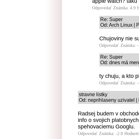
apple watch? taku 
Odpovedať
Známka: 4.9
Re: Super
Od: Arch Linux | 
Chujoviny nie su
Odpovedať
Známka: -
Re: Super
Od: dnes má menin
ty chuju, a kto 
Odpovedať
Známka: -
stravne listky
Od: neprihlaseny uzivatel |
Radsej budem v obchodoc
info o svojich platobny
spehovaciemu Googlu.
Odpovedať
Známka: -2.0
Hodnoti