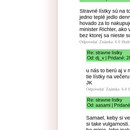
Stravné lístky sú na t
jedno teplé jedlo den
hovado za to nakupuj
minister Richter, ako
bez ktorej sa nieste 
Odpovedať
Známka: 6.0
Hodn
Re: stravne listky
Od: dj_v | Pridané: 
u nás to berú aj v
tie lístky na večeru
JK
Odpovedať
Známka: 6.0
Re: stravne listky
Od: aasami | Pridané
Samael, keby si ved
si take vulgarnosti