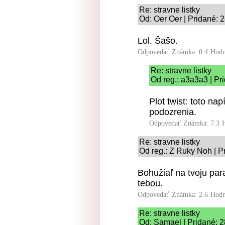
Re: stravne listky
Od: Oer Oer | Pridané: 
Lol. Šašo.
Odpovedať
Známka: 0.4
Hodn
Re: stravne listky
Od reg.: a3a3a3 | Pr
Plot twist: toto na
podozrenia.
Odpovedať
Známka: 7.3
Re: stravne listky
Od reg.: Z Ruky Noh | P
Bohužiaľ na tvoju para
tebou.
Odpovedať
Známka: 2.6
Hodn
Re: stravne listky
Od: Samael | Pridané: 2