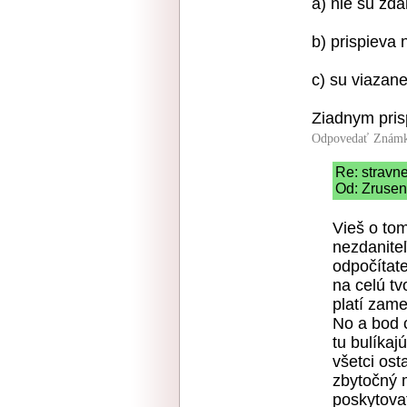
a) nie su zd
b) prispieva
c) su viazane
Ziadnym pris
Odpovedať
Známk
Re: stravne
Od: Zrusen
Vieš o tom
nezdaniteľ
odpočítate
na celú tv
platí zame
No a bod 
tu bulíkajú
všetci ost
zbytočný 
poskytovat