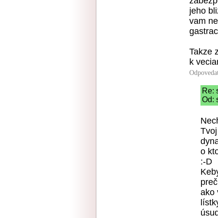
zabezpe
jeho bl
vam nec
gastrac
Takze z
k vecia
Odpoveda
Re: 
Od: 
Nech
Tvoj
dyna
o kt
:-D
Keby
preč
ako 
líst
úsud