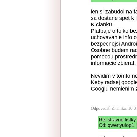
len si zabudol na f
sa dostane spet k l
K clanku.
Platbaje o tolko b
uchovavanie info o 
bezpecnejsi Androi
Osobne budem rads
pomocou prostredni
informacie zbierat.
Nevidim v tomto ne
Keby radsej google
Googlu nemienim zv
Odpovedať
Známka: 10.0
Re: stravne listky
Od: qwertyuiop1 |