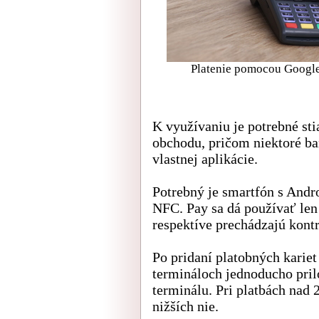
Platenie pomocou Google 
K využívaniu je potrebné st
obchodu, pričom niektoré b
vlastnej aplikácie.
Potrebný je smartfón s Andr
NFC. Pay sa dá používať len 
respektíve prechádzajú kont
Po pridaní platobných kariet
termináloch jednoducho pri
terminálu. Pri platbách nad 
nižších nie.