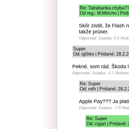
Re: Tatrabanka chyba?
Od reg.: M.Miiicho | Pri
Skôr zistili, že Flash
takže prúser.
Odpovedať
Známka: 6.0
Hodn
Super
Od: ig0rko | Pridané: 28.2.
Pekné, som rád. Škoda l
Odpovedať
Známka: -5.5
Hodnoti
Re: Super
Od: rolh | Pridané: 28.2
Apple Pay??? Ja plat
Odpovedať
Známka: -7.0
Hod
Re: Super
Od: cigan | Pridané: