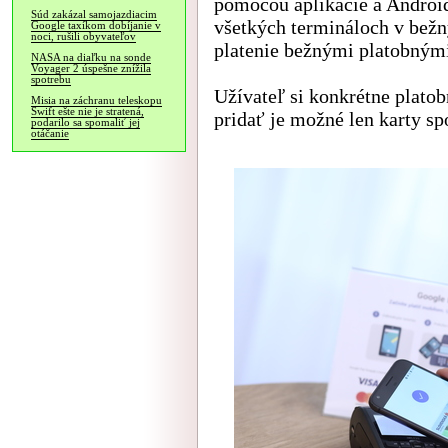
pomocou aplikácie a Androi
Súd zakázal samojazdiacim
všetkých termináloch v bež
Google taxíkom dobíjanie v
noci, rušili obyvateľov
platenie bežnými platobnými
NASA na diaľku na sonde
Voyager 2 úspešne znížila
spotrebu
Užívateľ si konkrétne platob
Misia na záchranu teleskopu
Swift ešte nie je stratená,
pridať je možné len karty sp
podarilo sa spomaliť jej
otáčanie