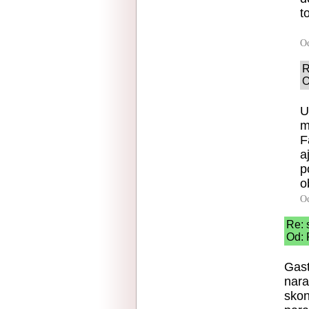
t
O
R
O
U
m
F
a
p
o
O
Re: 
Od: 
Gast
nara
skon