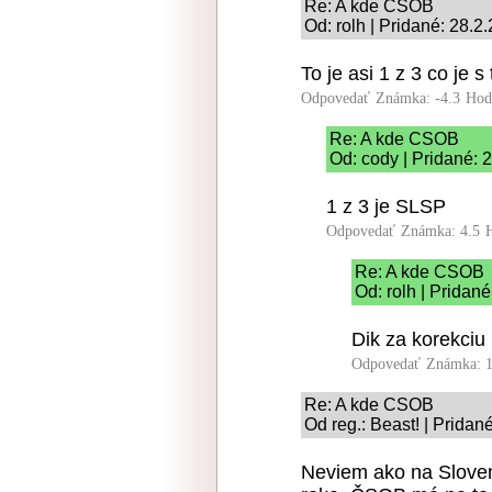
Re: A kde CSOB
Od: rolh | Pridané: 28.2
To je asi 1 z 3 co je 
Odpovedať
Známka: -4.3
Hod
Re: A kde CSOB
Od: cody | Pridané: 
1 z 3 je SLSP
Odpovedať
Známka: 4.5
Re: A kde CSOB
Od: rolh | Pridan
Dik za korekciu
Odpovedať
Známka: 1
Re: A kde CSOB
Od reg.: Beast! | Pridan
Neviem ako na Sloven