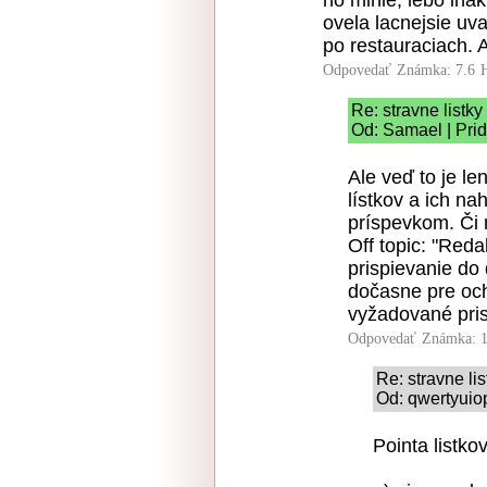
ho minie, lebo inak
ovela lacnejsie uva
po restauraciach. A
Odpovedať
Známka: 7.6
Re: stravne listky
Od: Samael | Pri
Ale veď to je l
lístkov a ich n
príspevkom. Či 
Off topic: "Reda
prispievanie do 
dočasne pre och
vyžadované pris
Odpovedať
Známka: 1
Re: stravne lis
Od: qwertyuio
Pointa listkov