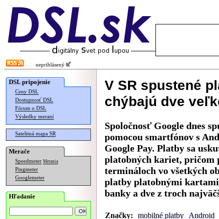
neprihlásený
V SR spustené pl
DSL pripojenie
Ceny DSL
chýbajú dve veľ
Dostupnosť DSL
Fórum o DSL
Výsledky meraní
Spoločnosť Google dnes spu
Satelitná mapa SR
pomocou smartfónov s Andro
Google Pay. Platby sa usk
Merače
platobných kariet, pričom
Speedmeter
Merania
termináloch vo všetkých o
Pingmeter
Googlemeter
platby platobnými kartami.
banky a dve z troch najväč
Hľadanie
Značky:
mobilné platby
Android