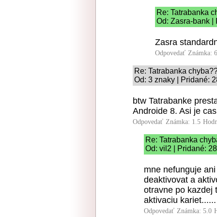
Re: Tatrabanka 
Od: Zasra-bank | 
Zasra standardne
Odpovedať
Známka: 6
Re: Tatrabanka chyba?
Od: 3 znaky | Pridané: 
btw Tatrabanke prest
Androide 8. Asi je cas 
Odpovedať
Známka: 1.5
Hodn
Re: Tatrabanka chy
Od: vil2 | Pridané: 2
mne nefunguje ani
deaktivovat a aktiv
otravne po kazdej t
aktivaciu kariet......
Odpovedať
Známka: 5.0