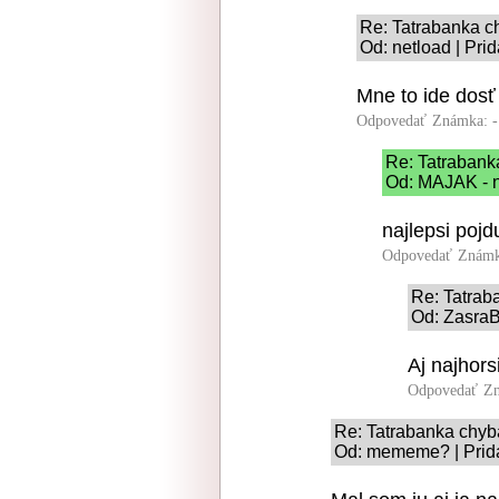
Re: Tatrabanka 
Od: netload | Pri
Mne to ide dosť
Odpovedať
Známka: -
Re: Tatraban
Od: MAJAK - n
najlepsi pojd
Odpovedať
Známk
Re: Tatra
Od: ZasraB
Aj najhors
Odpovedať
Zn
Re: Tatrabanka chy
Od: mememe? | Prida