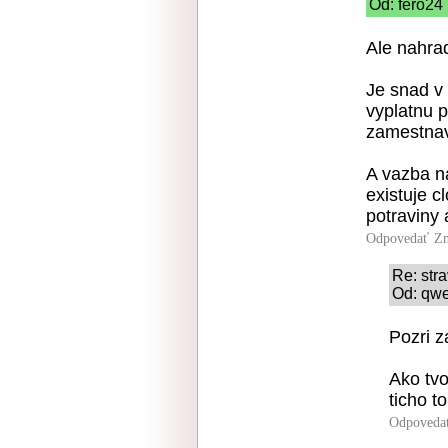
Od: fero24 
Ale nahrad
Je snad v
vyplatnu p
zamestnav
A vazba na
existuje c
potraviny 
Odpovedať
Zn
Re: stra
Od: qwe
Pozri z
Ako tvo
ticho to
Odpoveda