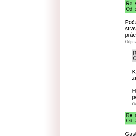
Re: 
Od: 
Poču
stra
prá
Odpov
R
O
K
z
H
p
O
Re: 
Od: 
Gast