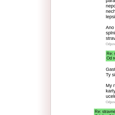
para
nepo
nech
leps
Ano 
spln
stra
Odpov
Re: 
Od r
Gast
Ty s
My n
kart
ucel
Odpov
Re: stravne