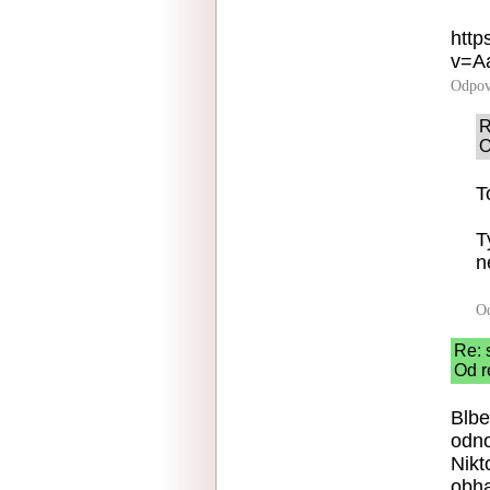
http
v=A
Odpov
R
O
T
T
n
O
Re: 
Od r
Blbe
odn
Nikt
obha