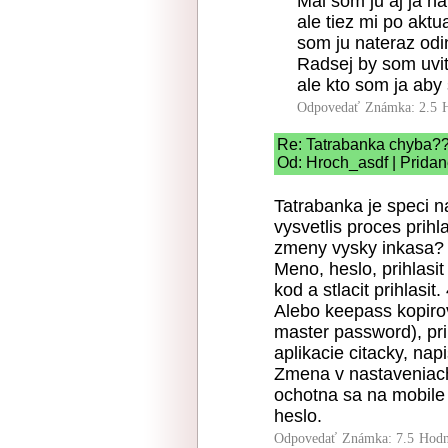
Mal som ju aj ja na
ale tiez mi po aktu
som ju nateraz odi
Radsej by som uvit
ale kto som ja aby 
Odpovedať
Známka: 2.5
Re: Tatrabanka chyba?
Od: Hroch_asdf | Pridan
Tatrabanka je speci 
vysvetlis proces prih
zmeny vysky inkasa?
Meno, heslo, prihlasit
kod a stlacit prihlasit.
Alebo keepass kopiro
master password), prih
aplikacie citacky, napi
Zmena v nastaveniach 
ochotna sa na mobile
heslo.
Odpovedať
Známka: 7.5
Hodn