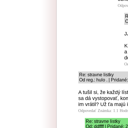
Odpov
R
O
J
K
a
d
O
Re: stravne listky
Od reg.: hulo . | Pridan
A tušil si, že každý l
sa dá vystopovať, kom
im vrátil? Už ťa majú i
Odpovedať
Známka: 1.1
Hodn
Re: stravne listky
Od: ddffff | Pridané: