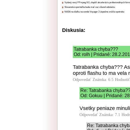
Vydaný nový FFmpeg 9.0, zlepšil akceleráciu profesionálnych form
Slovenská sporiteľňa bude mať cez víkend odstávku
NASA na diaľku na sonde Voyager 2 úspešne znížila spotrebu
Diskusia:
Tatrabanka chyba???
Od: rolh | Pridané: 28.2.20
Tatrabanka chyba??? Asi 
oproti flashu to ma vela r
Odpovedať
Známka: 6.5
Hodnoti
Re: Tatrabanka chyba?
Od: Gokuu | Pridané: 28
Vsetky peniaze minuli
Odpovedať
Známka: 7.1
Hodn
Re: Tatrabanka chy