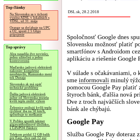
Top články
DSL.sk, 28.2.2018
Na Slovensku sa v tichosti
vypína ADSL v lokalitách s
VDSL, už 31. mája
Orange sa doťahuje na UPC
a O2, spustí 2.5 Gbps
pripojenie
Spoločnosť Google dnes spus
Slovensku možnosť platiť 
Top správy
smartfónov s Androidom cez
Alza nasadila dve novinky,
aplikáciu a riešenie Google 
jednu užitočnú a jednu
kontroverznú
Maďarsko jadrovú elektráreň
nakoniec kompletne
V súlade s očakávaniami, o 
neodstavilo, Rumunsko mení
tok Dunaja
sme
informovali
minulý týž
Slovensko.sk má opäť
pomocou Google Pay platiť 
technické problémy
štyroch bánk, ďalšia nová pr
Ďalšia jadrová elektráreň
južne od Slovenska musela
Dve z troch najväčších slov
kvôli teplu znížiť výkon
bánk ale chýbajú.
Železnice znižujú kvôli teplu
rýchlosť iba na 50 km/h,
spôsobuje to meškanie
Google Pay
V Poľsku spustili takmer
gigawatthodinové úložisko,
z LiFePO4 článkov
Služba Google Pay doteraz 
Telekom pridal 12 GB balík
pre Easy, chce zaň 12 eur