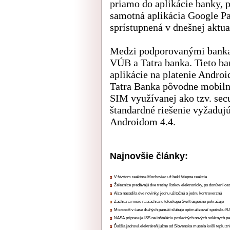
priamo do aplikácie banky, p
samotná aplikácia Google Pa
sprístupnená v dnešnej aktual
Medzi podporovanými bankam
VÚB a Tatra banka. Tieto ba
aplikácie na platenie Andro
Tatra Banka pôvodne mobilné
SIM využívanej ako tzv. se
štandardné riešenie vyžadu
Androidom 4.4.
Najnovšie články:
V štvrtom reaktore Mochoviec už beží štiepna reakcia
Železnice predávajú dve tretiny lístkov elektronicky, po donútení ce
Alza nasadila dve novinky, jednu užitočnú a jednu kontroverznú
Záchrana misie na záchranu teleskopu Swift úspešne pokračuje
Microsoft v čase drahých pamätí sľubuje optimalizovať spotrebu
NASA pripravuje ISS na inštaláciu posledných nových solárnych p
Ďalšia jadrová elektráreň južne od Slovenska musela kvôli teplu zn