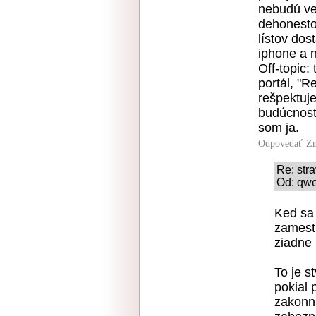
nebudú ve
dehonesto
lístov dos
iphone a 
Off-topic:
portál, "R
rešpektuj
budúcnost
som ja.
Odpovedať
Zn
Re: stra
Od: qwe
Ked sa 
zamest
ziadne
To je s
pokial 
zakonn