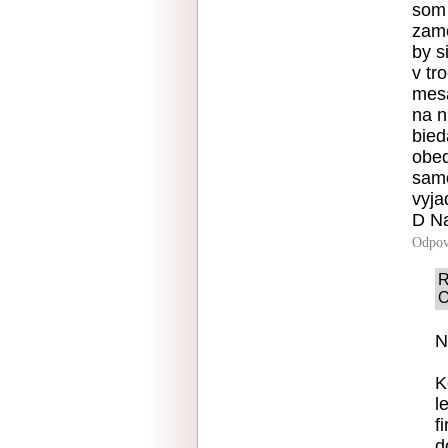
som 
zame
by s
v tr
mesa
na n
bied
obed
samo
vyja
D Na
Odpov
R
O
N
K
l
f
d