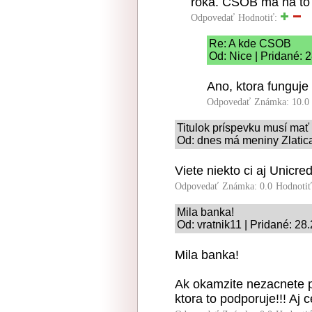
roka. ČSOB má na to 
Odpovedať
Hodnotiť:
Re: A kde CSOB
Od: Nice | Pridané: 
Ano, ktora funguje
Odpovedať
Známka: 10.0
Titulok príspevku musí mať
Od: dnes má meniny Zlatica
Viete niekto ci aj Unicr
Odpovedať
Známka: 0.0
Hodnoti
Mila banka!
Od: vratnik11 | Pridané: 28
Mila banka!
Ak okamzite nezacnete 
ktora to podporuje!!! Aj 