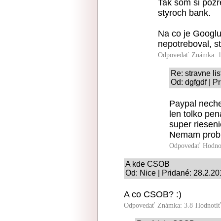
Tak som si pozr
styroch bank.
Na co je Googlu
nepotreboval, s
Odpovedať
Známka: 1
Re: stravne lis
Od: dgfgdf | P
Paypal neche
len tolko pe
super rieseni
Nemam proble
Odpovedať
Hodno
A kde CSOB
Od: Nice | Pridané: 28.2.2
A co CSOB? :)
Odpovedať
Známka: 3.8
Hodnoti