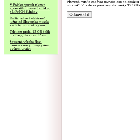
Písmená musíte zadávať rovnako ako na obrázku veľk
V Poľsku spustili takmer
obrázok". V texte sa používajú iba znaky "BC
gigawatthodinové úložisko,
z LiFePO4 článkov
Ďalšia jadrová elektráreň
južne od Slovenska musela
kvôli teplu znížiť výkon
Telekom pridal 12 GB balík
pre Easy, chce zaň 12 eur
Spustená výroba flash
pamäte s novým najvyšším
počtom vrstiev