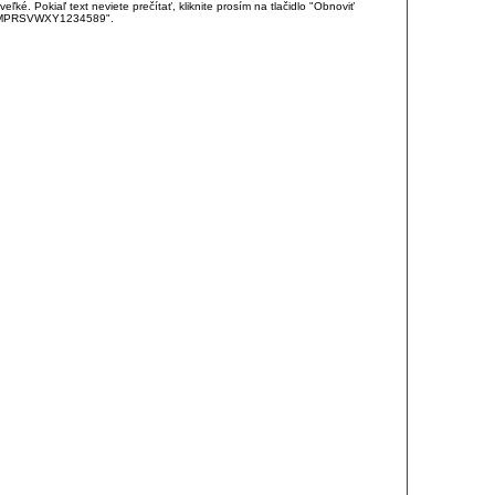
é. Pokiaľ text neviete prečítať, kliknite prosím na tlačidlo "Obnoviť
DJKMPRSVWXY1234589".