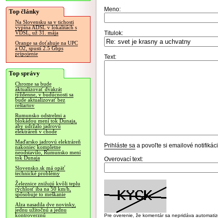
Meno:
Top články
Na Slovensku sa v tichosti
vypína ADSL v lokalitách s
Titulok:
VDSL, už 31. mája
Orange sa doťahuje na UPC
a O2, spustí 2.5 Gbps
pripojenie
Text:
Top správy
Chrome sa bude
aktualizovať dvakrát
týždenne, v budúcnosti sa
bude aktualizovať bez
reštartov
Rumunsko odstrelmi a
blokádou mení tok Dunaja,
aby udržalo jadrovú
elektráreň v chode
Maďarsko jadrovú elektráreň
Prihláste sa
a povoľte si emailové notifiká
nakoniec kompletne
neodstavilo, Rumunsko mení
tok Dunaja
Overovací text:
Slovensko.sk má opäť
technické problémy
Železnice znižujú kvôli teplu
rýchlosť iba na 50 km/h,
spôsobuje to meškanie
Alza nasadila dve novinky,
jednu užitočnú a jednu
kontroverznú
Pre overenie, že komentár sa nepridáva automatizov