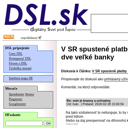
neprihlásený
V SR spustené platb
DSL pripojenie
Ceny DSL
dve veľké banky
Dostupnosť DSL
Fórum o DSL
Výsledky meraní
Diskusia k článku:
V SR spustené platby
Satelitná mapa SR
Prispievajte do diskusií ako
prihlásený užív
Komentár, na ktorý odpovedáte:
Merače
Speedmeter
Merania
Pingmeter
Re: svet je krasny a uchvatny
Googlemeter
Od: hulo . | Pridané: 2018-02-28 15:00:56
Na takú vzdialenosť to nefunguje, to by
Hľadanie
pred lidlom.
Alebo sa daj preoperovať na dlhonohú ko
Odpovedať