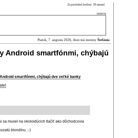
Za poslednú hodinu: 39 meraní
inzercia
Piatok, 7. augusta 2026, dnes má meniny
Štefánia
y Android smartfónmi, chýbajú
 Android smartfónmi, chýbajú dve veľké banky
ateľ
.
 si sa musel na okoloidúcich tlačiť ako dôchodcovia
zatú blondínu. ;-)