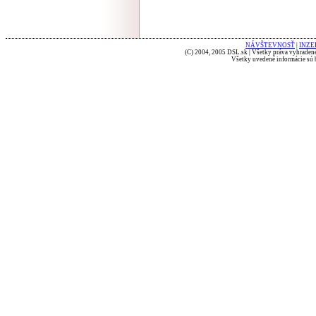
NÁVŠTEVNOSŤ
|
INZE
(C) 2004, 2005 DSL.sk | Všetky práva vyhradené
Všetky uvedené informácie sú b