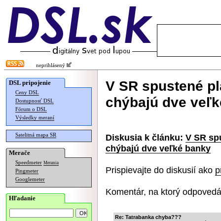
neprihlásený
V SR spustené pl
DSL pripojenie
Ceny DSL
chýbajú dve veľ
Dostupnosť DSL
Fórum o DSL
Výsledky meraní
Satelitná mapa SR
Diskusia k článku:
V SR sp
chýbajú dve veľké banky
Merače
Speedmeter
Merania
Prispievajte do diskusií ako
p
Pingmeter
Googlemeter
Komentár, na ktorý odpovedá
Hľadanie
Re: Tatrabanka chyba???