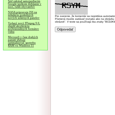
Súd zakázal samojazdiacim
Google taxíkom dobíjanie v
noci, rušili obyvateľov
NASA pripravuje ISS na
inštaláciu posledných
Pre overenie, že komentár sa nepridáva automatizov
nových solárnych panelov
Písmená musíte zadávať rovnako ako na obrázku veľk
obrázok". V texte sa používajú iba znaky "BC
Vydaný nový FFmpeg 9.0,
zlepšil akceleráciu
profesionálnych formátov
videa
Microsoft v čase drahých
pamätí sľubuje
optimalizovať spotrebu
RAM vo Windows 11