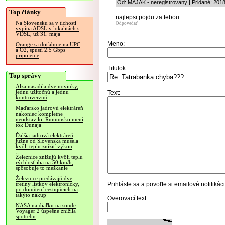
Od: MAJAK - neregistrovany | Pridané: 201
Top články
najlepsi pojdu za tebou
Na Slovensku sa v tichosti
Odpovedať
vypína ADSL v lokalitách s
VDSL, už 31. mája
Meno:
Orange sa doťahuje na UPC
a O2, spustí 2.5 Gbps
pripojenie
Titulok:
Top správy
Alza nasadila dve novinky,
jednu užitočnú a jednu
Text:
kontroverznú
Maďarsko jadrovú elektráreň
nakoniec kompletne
neodstavilo, Rumunsko mení
tok Dunaja
Ďalšia jadrová elektráreň
južne od Slovenska musela
kvôli teplu znížiť výkon
Železnice znižujú kvôli teplu
rýchlosť iba na 50 km/h,
spôsobuje to meškanie
Železnice predávajú dve
Prihláste sa
a povoľte si emailové notifiká
tretiny lístkov elektronicky,
po donútení cestujúcich na
takýto nákup
Overovací text:
NASA na diaľku na sonde
Voyager 2 úspešne znížila
spotrebu