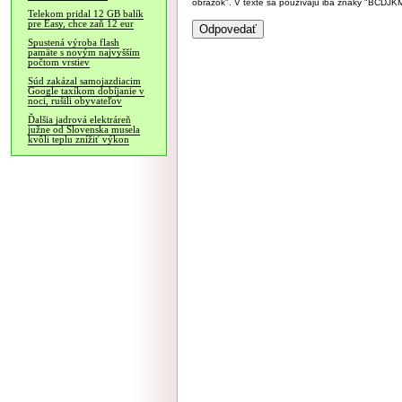
obrázok". V texte sa používajú iba znaky "BC
Telekom pridal 12 GB balík
pre Easy, chce zaň 12 eur
Spustená výroba flash
pamäte s novým najvyšším
počtom vrstiev
Súd zakázal samojazdiacim
Google taxíkom dobíjanie v
noci, rušili obyvateľov
Ďalšia jadrová elektráreň
južne od Slovenska musela
kvôli teplu znížiť výkon