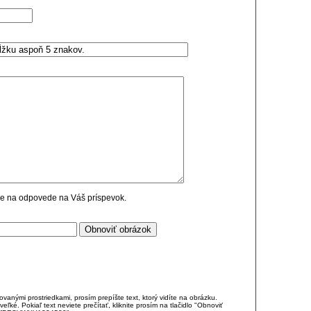
cie na odpovede na Váš príspevok.
anými prostriedkami, prosím prepíšte text, ktorý vidíte na obrázku.
é. Pokiaľ text neviete prečítať, kliknite prosím na tlačidlo "Obnoviť