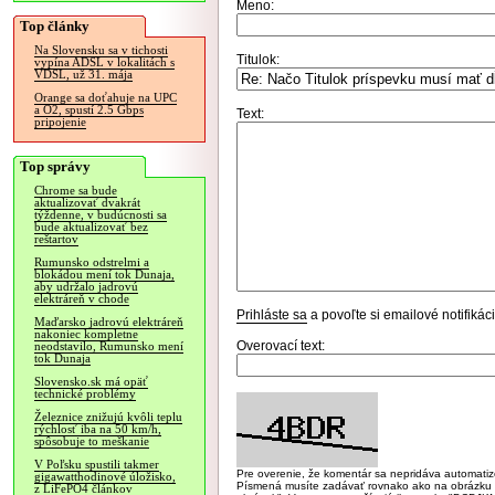
Meno:
Top články
Na Slovensku sa v tichosti
Titulok:
vypína ADSL v lokalitách s
VDSL, už 31. mája
Orange sa doťahuje na UPC
a O2, spustí 2.5 Gbps
Text:
pripojenie
Top správy
Chrome sa bude
aktualizovať dvakrát
týždenne, v budúcnosti sa
bude aktualizovať bez
reštartov
Rumunsko odstrelmi a
blokádou mení tok Dunaja,
aby udržalo jadrovú
elektráreň v chode
Prihláste sa
a povoľte si emailové notifiká
Maďarsko jadrovú elektráreň
nakoniec kompletne
Overovací text:
neodstavilo, Rumunsko mení
tok Dunaja
Slovensko.sk má opäť
technické problémy
Železnice znižujú kvôli teplu
rýchlosť iba na 50 km/h,
spôsobuje to meškanie
V Poľsku spustili takmer
Pre overenie, že komentár sa nepridáva automatizov
gigawatthodinové úložisko,
Písmená musíte zadávať rovnako ako na obrázku veľk
z LiFePO4 článkov