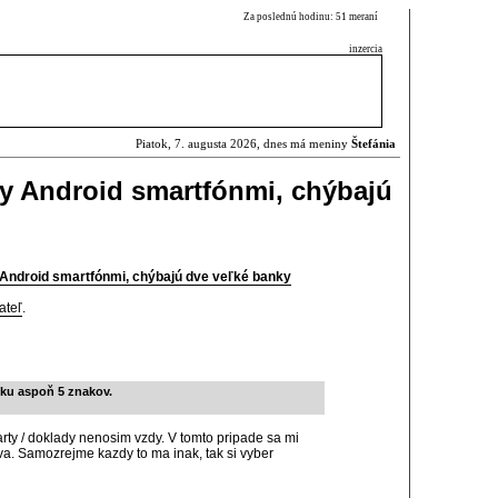
Za poslednú hodinu: 51 meraní
inzercia
Piatok, 7. augusta 2026, dnes má meniny
Štefánia
y Android smartfónmi, chýbajú
 Android smartfónmi, chýbajú dve veľké banky
ateľ
.
žku aspoň 5 znakov.
arty / doklady nenosim vzdy. V tomto pripade sa mi
iva. Samozrejme kazdy to ma inak, tak si vyber