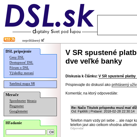
neprihlásený
V SR spustené platb
DSL pripojenie
Ceny DSL
dve veľké banky
Dostupnosť DSL
Fórum o DSL
Výsledky meraní
Diskusia k článku:
V SR spustené platby
Satelitná mapa SR
Prispievajte do diskusií ako
prihlásený užív
Komentár, na ktorý odpovedáte:
Merače
Speedmeter
Merania
Pingmeter
Re: Načo Titulok príspevku musí mať dĺ
Googlemeter
Od: Fip666 | Pridané: 2018-02-28 22:30:14
Telefon mam vzdy pri sebe ... ale napr k
Hľadanie
telefon javi ako celkom vhodna alternat
Odpovedať