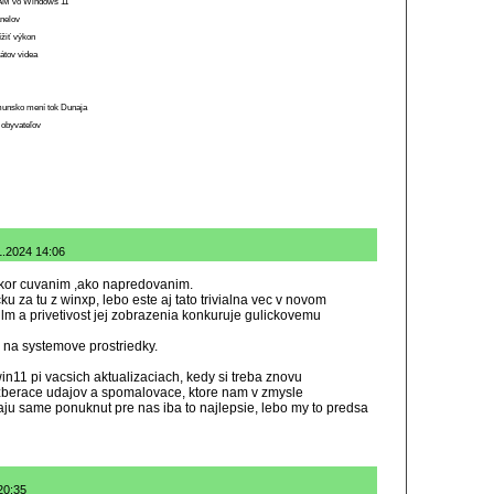
 RAM vo Windows 11
anelov
ížiť výkon
átov videa
munsko mení tok Dunaja
 obyvateľov
1.2024 14:06
 skor cuvanim ,ako napredovanim.
u za tu z winxp, lebo este aj tato trivialna vec v novom
m a privetivost jej zobrazenia konkuruje gulickovemu
na systemove prostriedky.
n11 pi vacsich aktualizaciach, kedy si treba znovu
zberace udajov a spomalovace, ktore nam v zmysle
aju same ponuknut pre nas iba to najlepsie, lebo my to predsa
20:35