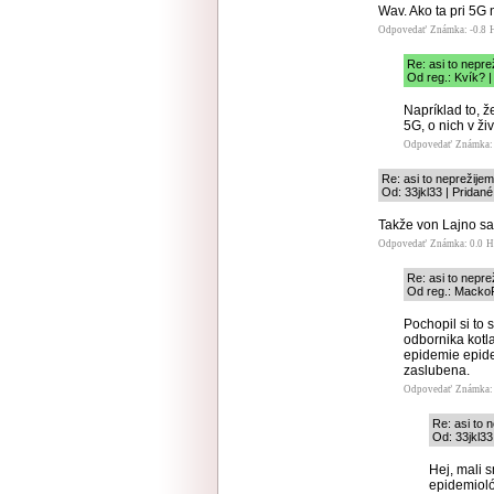
Wav. Ako ta pri 5G
Odpovedať
Známka: -0.8
Re: asi to nepre
Od reg.: Kvík? |
Napríklad to, ž
5G, o nich v ž
Odpovedať
Známka: 
Re: asi to neprežijem
Od: 33jkl33 | Pridané
Takže von Lajno sa
Odpovedať
Známka: 0.0
H
Re: asi to nepre
Od reg.: MackoP
Pochopil si to 
odbornika kotla
epidemie epide
zaslubena.
Odpovedať
Známka: 
Re: asi to 
Od: 33jkl33
Hej, mali 
epidemioló