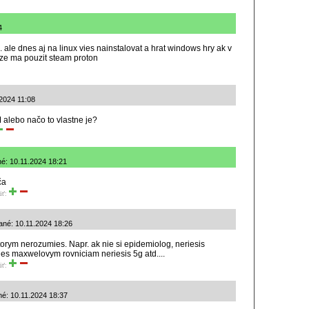
4
 ale dnes aj na linux vies nainstalovat a hrat windows hry ak v
y ze ma pouzit steam proton
.2024 11:08
lebo načo to vlastne je?
né: 10.11.2024 18:21
ča
iť:
ané: 10.11.2024 18:26
ktorym nerozumies. Napr. ak nie si epidemiolog, neriesis
es maxwelovym rovniciam neriesis 5g atd....
iť:
né: 10.11.2024 18:37