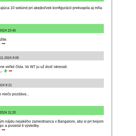
júca 10 sekúnd pri akejkoľvek konfigurácii prekvapila aj mňa.
.2024 23:40
žite.
.11.2024 8:05
e veľké čísla. Vo W7 ju už dosť okresali.
iť:
024 8:21
e niečo pozdáva...
.2024 11:20
, kým nájdu nejakého zamestnanca v Bangalore, aby si pri tvojom
c a posielal ti výsledky.