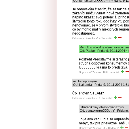
Od: syntaxterrorXXX, . Y | Pridané: 9.1
Je obrovským šťastím, že sa tak de
zákaníci môžu vybrať nové zariade
naplno ukázať svoj potenciál prínosu
štvrťroku tohto roku dodávky PC pokl
nehovoriac, že v prvom štvrťroku b
čo by mohlo mať v niektorých regió
nedostupnosť.
Odpovedať
Známka: -1.4
Hodnotiť:
Re: ultraradikálny objasňovačizmu
Od: Packo | Pridané: 10.11.2024 4:
Postreh! Predstavme si teraz to
strucna odpoved konzumentov bola
Uuuuuuuu krasna to predstava.
Odpovedať
Známka: 10.0
Hodnotiť:
asi to neprežijem
Od: Kakamila | Pridané: 10.11.2024 1:51
Čo je toten STEAM?
Odpovedať
Známka: -3.8
Hodnotiť:
ultraradikálny objasňovačizmus
Od: syntaxterrorXXX, . Y | Pridané
To je ako keď ľudia sa odpradávn
nebyť, tak pre priekazne ľahšiu 
Odpovedať
Známka: -4.5
Hodnotiť: