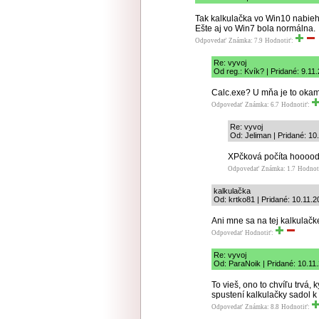
Tak kalkulačka vo Win10 nabieha
Ešte aj vo Win7 bola normálna.
Odpovedať
Známka: 7.9
Hodnotiť:
Re: vyvoj
Od reg.: Kvík? | Pridané: 9.11
Calc.exe? U mňa je to okam
Odpovedať
Známka: 6.7
Hodnotiť:
Re: vyvoj
Od: Jeliman | Pridané: 10
XPčková počíta hoooodn
Odpovedať
Známka: 1.7
Hodnot
kalkulačka
Od: krtko81 | Pridané: 10.11.2
Ani mne sa na tej kalkulačk
Odpovedať
Hodnotiť:
Re: vyvoj
Od: ParaNoik | Pridané: 10.11
To vieš, ono to chvíľu trvá
spustení kalkulačky sadol k p
Odpovedať
Známka: 8.8
Hodnotiť: