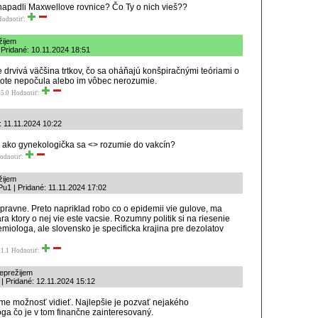
 napadli Maxwellove rovnice? Čo Ty o nich vieš??
Hodnotiť:
žijem
 Pridané: 10.11.2024 18:51
e drvivá väčšina trtkov, čo sa oháňajú konšpiračnými teóriami o
ivote nepočula alebo im vôbec nerozumie.
5.0
Hodnotiť:
: 11.11.2024 10:22
 ako gynekologička sa <> rozumie do vakcín?
odnotiť:
žijem
u1 | Pridané: 11.11.2024 17:02
spravne. Preto napriklad robo co o epidemii vie gulove, ma
ra ktory o nej vie este vacsie. Rozumny politik si na riesenie
miologa, ale slovensko je specificka krajina pre dezolatov
1.1
Hodnotiť:
neprežijem
 | Pridané: 12.11.2024 15:12
sme možnosť vidieť. Najlepšie je pozvať nejakého
ga čo je v tom finančne zainteresovaný.