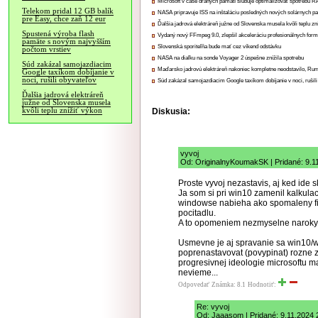
Microsoft v čase drahých pamätí sľubuje optimalizovať spotrebu
Telekom pridal 12 GB balík
NASA pripravuje ISS na inštaláciu posledných nových solárnych p
pre Easy, chce zaň 12 eur
Ďalšia jadrová elektráreň južne od Slovenska musela kvôli teplu zn
Spustená výroba flash
Vydaný nový FFmpeg 9.0, zlepšil akceleráciu profesionálnych form
pamäte s novým najvyšším
Slovenská sporiteľňa bude mať cez víkend odstávku
počtom vrstiev
NASA na diaľku na sonde Voyager 2 úspešne znížila spotrebu
Súd zakázal samojazdiacim
Maďarsko jadrovú elektráreň nakoniec kompletne neodstavilo, Ru
Google taxíkom dobíjanie v
noci, rušili obyvateľov
Súd zakázal samojazdiacim Google taxíkom dobíjanie v noci, rušili
Ďalšia jadrová elektráreň
južne od Slovenska musela
kvôli teplu znížiť výkon
Diskusia:
vyvoj
Od: OriginalnyKoumakSK | Pridané: 9.1
Proste vyvoj nezastavis, aj ked ide
Ja som si pri win10 zamenil kalkulack
windowse nabieha ako spomaleny fil
pocitadlu.
A to opomeniem nezmyselne naroky 
Usmevne je aj spravanie sa win10/wi
poprenastavovat (povypinat) rozne 
progresivnej ideologie microsoftu m
nevieme...
Odpovedať
Známka: 8.1
Hodnotiť:
Re: vyvoj
Od: Jaaasom | Pridané: 9.11.2024 