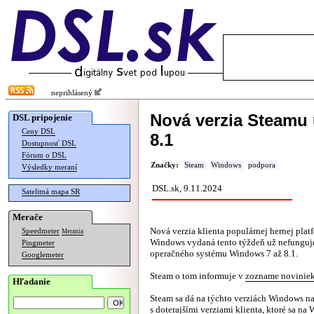
neprihlásený
Nová verzia Steamu
DSL pripojenie
Ceny DSL
8.1
Dostupnosť DSL
Fórum o DSL
Značky:
Steam
Windows
podpora
Výsledky meraní
DSL.sk, 9.11.2024
Satelitná mapa SR
Merače
Nová verzia klienta populárnej hernej plat
Speedmeter
Merania
Windows vydaná tento týždeň už nefunguje
Pingmeter
operačného systému Windows 7 až 8.1.
Googlemeter
Steam o tom informuje v
zozname novinie
Hľadanie
Steam sa dá na týchto verziách Windows n
s doterajšími verziami klienta, ktoré sa na