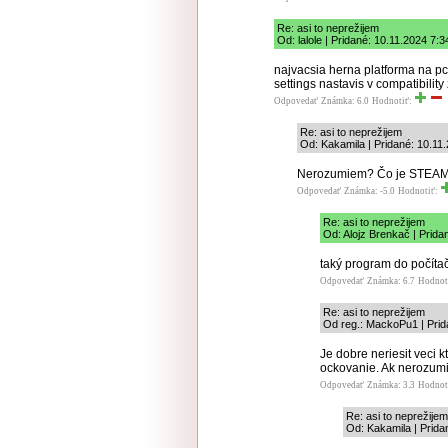
Re: asi to neprežijem
Od: lalole | Pridané: 10.11.2024 7:3
najvacsia herna platforma na pc.
settings nastavis v compatibilit
Odpovedať
Známka: 6.0
Hodnotiť:
Re: asi to neprežijem
Od: Kakamila | Pridané: 10.11
Nerozumiem? Čo je STEAM a
Odpovedať
Známka: -5.0
Hodnotiť:
Re: asi to neprežijem
Od: Alojz Brenkač | Prida
taký program do počíta
Odpovedať
Známka: 6.7
Hodnot
Re: asi to neprežijem
Od reg.: MackoPu1 | Prid
Je dobre neriesit veci 
ockovanie. Ak nerozumi
Odpovedať
Známka: 3.3
Hodnot
Re: asi to neprežijem
Od: Kakamila | Prida