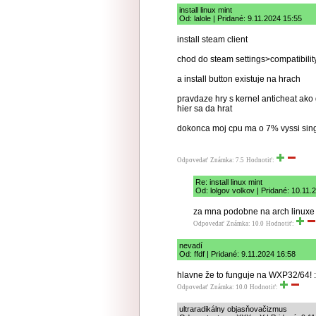
install linux mint
Od: lalole | Pridané: 9.11.2024 15:55
install steam client
chod do steam settings>compatibility>
a install button existuje na hrach
pravdaze hry s kernel anticheat ako
hier sa da hrat
dokonca moj cpu ma o 7% vyssi sin
Odpovedať
Známka: 7.5
Hodnotiť:
Re: install linux mint
Od: lolgov volkov | Pridané: 10.11.
za mna podobne na arch linuxe 
Odpovedať
Známka: 10.0
Hodnotiť:
nevadí
Od: ffdf | Pridané: 9.11.2024 16:58
hlavne že to funguje na WXP32/64! :
Odpovedať
Známka: 10.0
Hodnotiť:
ultraradikálny objasňovačizmus