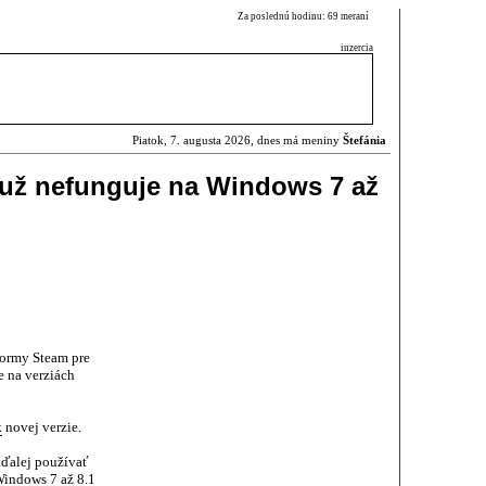
Za poslednú hodinu: 69 meraní
inzercia
Piatok, 7. augusta 2026, dnes má meniny
Štefánia
 už nefunguje na Windows 7 až
formy Steam pre
 na verziách
k
novej verzie.
aďalej používať
 Windows 7 až 8.1