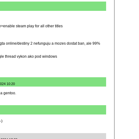
enable steam play for all other titles
 gta online/destiny 2 nefunguju a mozes dostat ban, ale 99%
gle thread vykon ako pod windows
2024 10:20
a gentoo.
-)