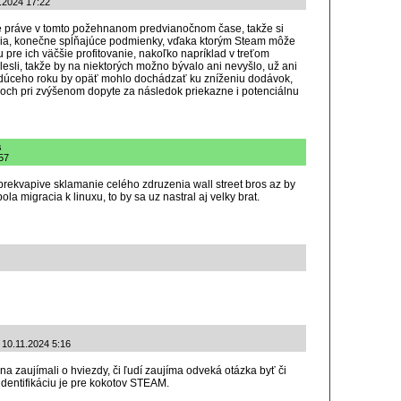
1.2024 17:22
je práve v tomto požehnanom predvianočnom čase, takže si
nia, konečne spĺňajúce podmienky, vďaka ktorým Steam môže
 pre ich väčšie profitovanie, nakoľko napríklad v treťom
esli, takže by na niektorých možno bývalo ani nevyšlo, už ani
udúceho roku by opäť mohlo dochádzať ku zníženiu dodávok,
noch pri zvýšenom dopyte za následok priekazne i potenciálnu
s
57
 prekvapive sklamanie celého zdruzenia wall street bros az by
 migracia k linuxu, to by sa uz nastral aj velky brat.
: 10.11.2024 5:16
a zaujímali o hviezdy, či ľudí zaujíma odveká otázka byť či
identifikáciu je pre kokotov STEAM.