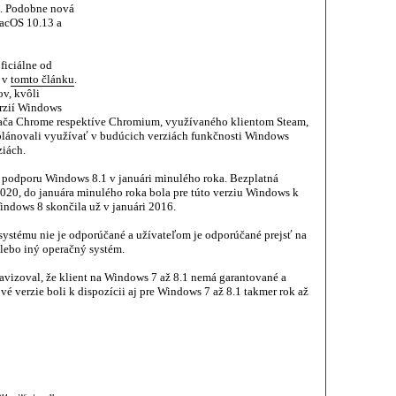
e. Podobne nová
acOS 10.13 a
ficiálne od
m v
tomto článku
.
v, kvôli
rzií Windows
ača Chrome respektíve Chromium, využívaného klientom Steam,
 plánovali využívať v budúcich verziách funkčnosti Windows
ziách.
 podporu Windows 8.1 v januári minulého roka. Bezplatná
020, do januára minulého roka bola pre túto verziu Windows k
indows 8 skončila už v januári 2016.
stému nie je odporúčané a užívateľom je odporúčané prejsť na
lebo iný operačný systém.
avizoval, že klient na Windows 7 až 8.1 nemá garantované a
é verzie boli k dispozícii aj pre Windows 7 až 8.1 takmer rok až