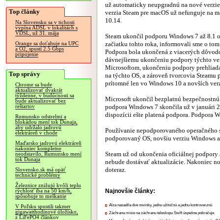
už automaticky neupgradnú na nové verzi
Top články
verzia Steam pre macOS už nefunguje na m
10.14.
Na Slovensku sa v tichosti
vypína ADSL v lokalitách s
VDSL, už 31. mája
Steam ukončil podporu Windows 7 až 8.1 o
začiatku tohto roka, informovali sme o to
Orange sa doťahuje na UPC
a O2, spustí 2.5 Gbps
Podpora bola ukončená z viacerých dôvodo
pripojenie
dávnejšiemu ukončeniu podpory týchto ve
Microsoftom, ukončeniu podpory prehliad
Top správy
na týchto OS, a zároveň tvorcovia Steamu
prítomné len vo Windows 10 a novších ver
Chrome sa bude
aktualizovať dvakrát
týždenne, v budúcnosti sa
Microsoft ukončil bezplatnú bezpečnostnú
bude aktualizovať bez
podpora Windows 7 skončila už v januári 2
reštartov
dispozícii ešte platená podpora. Podpora W
Rumunsko odstrelmi a
blokádou mení tok Dunaja,
aby udržalo jadrovú
Používanie nepodporovaného operačného sy
elektráreň v chode
podporovaný OS, novšiu verziu Windows a
Maďarsko jadrovú elektráreň
nakoniec kompletne
Steam už od ukončenia oficiálnej podpory 
neodstavilo, Rumunsko mení
tok Dunaja
nebude dostávať aktualizácie. Nakoniec nov
doteraz.
Slovensko.sk má opäť
technické problémy
Železnice znižujú kvôli teplu
Najnovšie články:
rýchlosť iba na 50 km/h,
spôsobuje to meškanie
Alza nasadila dve novinky, jednu užitočnú a jednu kontroverznú
V Poľsku spustili takmer
gigawatthodinové úložisko,
Záchrana misie na záchranu teleskopu Swift úspešne pokračuje
z LiFePO4 článkov