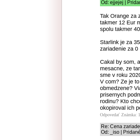
Od: ejjejej | Prid
Tak Orange za z
takmer 12 Eur m
spolu takmer 4
Starlink je za 3
zariadenie za 0 
Cakal by som, a
mesacne, ze tam
sme v roku 2020.
V com? Ze je to
obmedzene? Viaz
prisernych pod
rodinu? Kto chc
okopiroval ich 
Odpovedať
Známka: 1
Re: Cena zariade
Od: _iso | Pridan