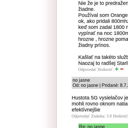
Nie že je to predraže
žiadne.
Používal som Orange 
ok, ako pridali 800mh
keď som zadal 1800 m
vypínať na noc 1800m
hrozne , hrozne pomal
žiadny prínos.
Kašlať na takéto služb
Naozaj to radšej Starl
Odpovedať
Hodnotiť:
no jasne
Od: no jasne | Pridané: 8.7
Hustota 5G vysielačov je
mohli rovno oknom natiah
efektívnejšie
Odpovedať
Známka: 3.8
Hodnoti
Re: no jasne