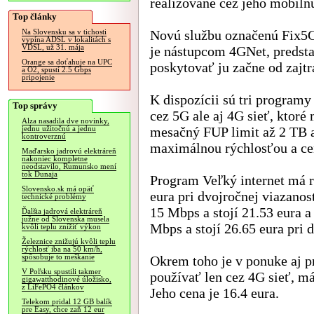
realizované cez jeho mobiln
Top články
Novú službu označenú Fix5G
Na Slovensku sa v tichosti
vypína ADSL v lokalitách s
VDSL, už 31. mája
je nástupcom 4GNet, predsta
Orange sa doťahuje na UPC
poskytovať ju začne od zajtra
a O2, spustí 2.5 Gbps
pripojenie
K dispozícii sú tri programy
Top správy
cez 5G ale aj 4G sieť, ktoré
Alza nasadila dve novinky,
mesačný FUP limit až 2 TB a 
jednu užitočnú a jednu
kontroverznú
maximálnou rýchlosťou a ce
Maďarsko jadrovú elektráreň
nakoniec kompletne
neodstavilo, Rumunsko mení
tok Dunaja
Program Veľký internet má r
Slovensko.sk má opäť
eura pri dvojročnej viazanos
technické problémy
15 Mbps a stojí 21.53 eura a
Ďalšia jadrová elektráreň
južne od Slovenska musela
Mbps a stojí 26.65 eura pri 
kvôli teplu znížiť výkon
Železnice znižujú kvôli teplu
rýchlosť iba na 50 km/h,
spôsobuje to meškanie
Okrem toho je v ponuke aj pr
V Poľsku spustili takmer
používať len cez 4G sieť, m
gigawatthodinové úložisko,
z LiFePO4 článkov
Jeho cena je 16.4 eura.
Telekom pridal 12 GB balík
pre Easy, chce zaň 12 eur