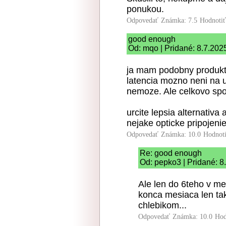
ponukou.
Odpovedať
Známka: 7.5
Hodnoti
good enough
Od: mqo | Pridané: 8.7.202
ja mam podobny produkt o
latencia mozno neni na u
nemoze. Ale celkovo spo
urcite lepsia alternativa
nejake opticke pripojeni
Odpovedať
Známka: 10.0
Hodnot
Re: good enough
Od: pepko3 | Pridané: 8
Ale len do 6teho v m
konca mesiaca len tak 
chlebikom...
Odpovedať
Známka: 10.0
Hod