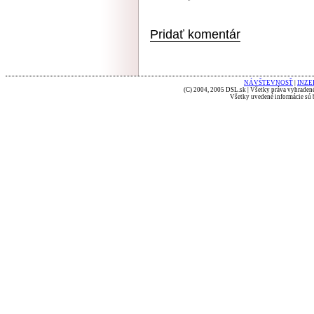
Pridať komentár
NÁVŠTEVNOSŤ
|
INZE
(C) 2004, 2005 DSL.sk | Všetky práva vyhradené
Všetky uvedené informácie sú b