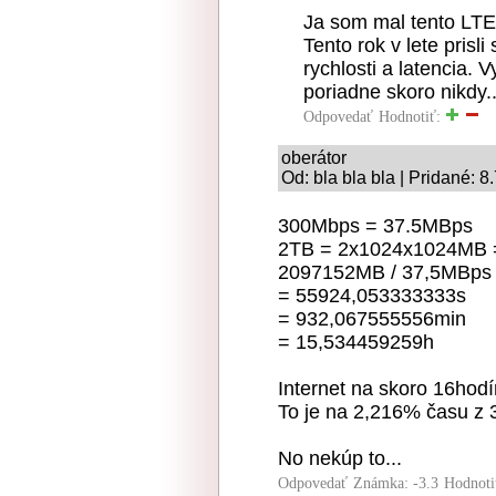
Ja som mal tento LTE 
Tento rok v lete prisl
rychlosti a latencia. 
poriadne skoro nikdy..
Odpovedať
Hodnotiť:
oberátor
Od: bla bla bla | Pridané: 
300Mbps = 37.5MBps
2TB = 2x1024x1024MB
2097152MB / 37,5MBps
= 55924,053333333s
= 932,067555556min
= 15,534459259h
Internet na skoro 16hodí
To je na 2,216% času z 3
No nekúp to...
Odpovedať
Známka: -3.3
Hodnoti