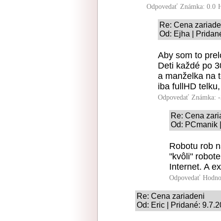
Odpovedať
Známka: 0.0
Re: Cena zariade
Od: Ejha | Pridan
Aby som to prel
Deti každé po 3
a manželka na t
iba fullHD telku,
Odpovedať
Známka: -
Re: Cena zari
Od: PCmanik |
Robotu rob n
"kvôli" robo
Internet. A e
Odpovedať
Hodno
Re: Cena zariadeni
Od: Eric | Pridané: 9.7.