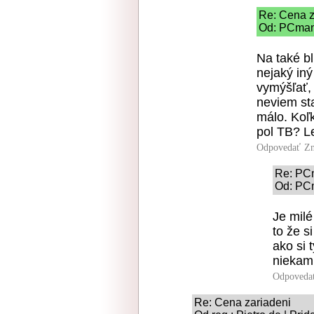
Re: Cena z
Od: PCmani
Na také b
nejaký iný
vymýšľať, 
neviem sta
málo. Koľ
pol TB? L
Odpovedať
Zn
Re: PC
Od: PCm
Je milé
to že s
ako si 
niekam 
Odpoveda
Re: Cena zariadeni