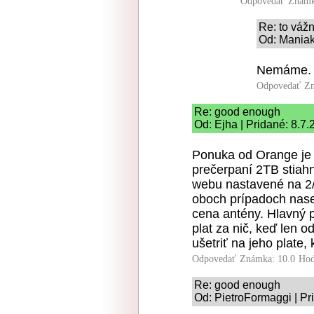
Odpovedať
Známk
Re: to váž
Od: Maniak
Nemáme. 
Odpovedať
Zn
Re: good enough
Od: Ejha | Pridané: 8.7
Ponuka od Orange je
prečerpaní 2TB stiah
webu nastavené na 2/2
oboch prípadoch naser
cena antény. Hlavný 
plat za nič, keď len 
ušetriť na jeho plate,
Odpovedať
Známka: 10.0
Hod
Re: good enough
Od: PietroFormaggi | Pr