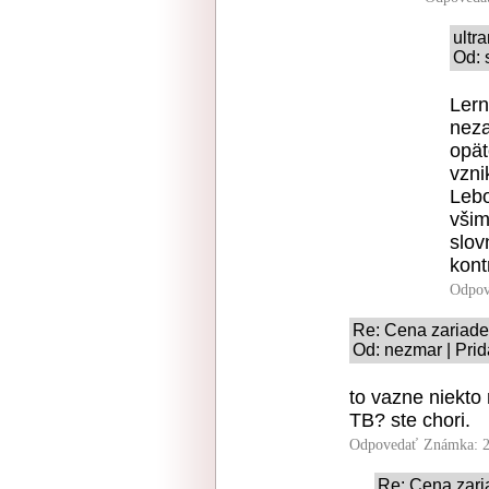
ultr
Od: 
Lern
neza
opät
vzni
Lebo
všim
slov
kont
Odpov
Re: Cena zariade
Od: nezmar | Prid
to vazne niekto
TB? ste chori.
Odpovedať
Známka: 2
Re: Cena zari