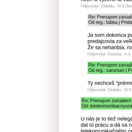
Odpovedať
Známka: 10.0
Hod
Re: Prenajom zariad
Od reg.: fabka | Prid
Ja som dokonca poč
predajcovia za veľ
Že sa nehanbia, rob
Odpovedať
Známka: -6.4
Re: Prenajom zariad
Od reg.: saruman | P
Ty nechceš "prémio
Odpovedať
Známka: 10.0
Re: Prenajom zariadeni
Od: telekomunikacnyurad
U nás je to tiež neleg
dal tú prácu a dá sa 
telekomunikačného úra