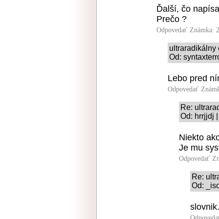
Ďalší, čo napísal
Prečo ?
Odpovedať
Známka: 2
ultraradikáln
Od: syntaxterr
Lebo pred ním
Odpovedať
Známk
Re: ultrar
Od: hrrjjdj
Niekto ako
Je mu sys
Odpovedať
Zn
Re: ult
Od: _is
slovnik
Odpoveda