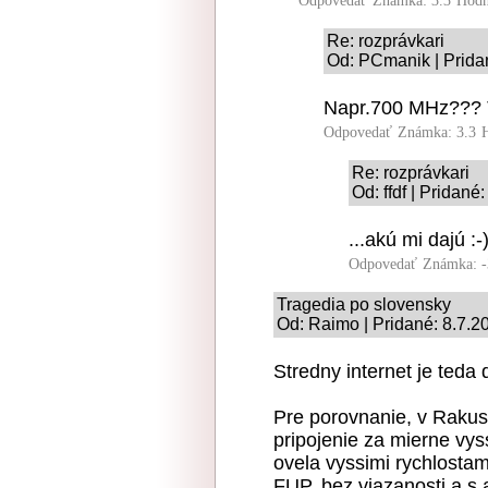
Odpovedať
Známka: 3.3
Hodn
Re: rozprávkari
Od: PCmanik | Prida
Napr.700 MHz??? 
Odpovedať
Známka: 3.3
Re: rozprávkari
Od: ffdf | Pridané
...akú mi dajú :-
Odpovedať
Známka: -
Tragedia po slovensky
Od: Raimo | Pridané: 8.7.2
Stredny internet je teda 
Pre porovnanie, v Raku
pripojenie za mierne vyss
ovela vyssimi rychlost
FUP, bez viazanosti a s