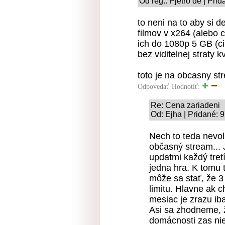
Od reg.: Pjetro de | Pri
to neni na to aby si
filmov v x264 (alebo 
ich do 1080p 5 GB (c
bez viditelnej straty kv
toto je na obcasny st
Odpovedať
Hodnotiť:
Re: Cena zariadeni
Od: Ejha | Pridané: 
Nech to teda nevol
občasný stream...
updatmi každý tret
jedna hra. K tomu 
môže sa stať, že 
limitu. Hlavne ak 
mesiac je zrazu iba
Asi sa zhodneme, ž
domácnosti zas nie