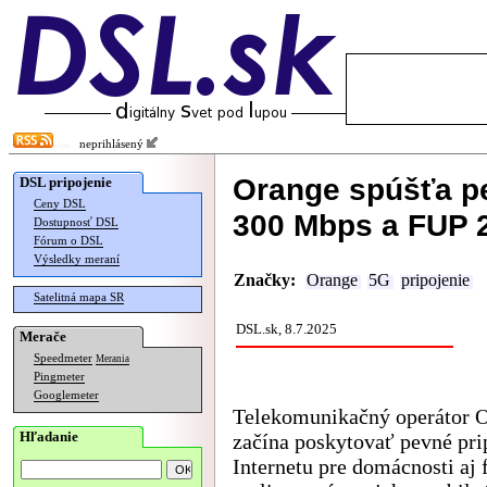
neprihlásený
Orange spúšťa pe
DSL pripojenie
Ceny DSL
300 Mbps a FUP 2 
Dostupnosť DSL
Fórum o DSL
Výsledky meraní
Značky:
Orange
5G
pripojenie
Satelitná mapa SR
DSL.sk, 8.7.2025
Merače
Speedmeter
Merania
Pingmeter
Googlemeter
Telekomunikačný operátor 
Hľadanie
začína poskytovať pevné pri
Internetu pre domácnosti aj 