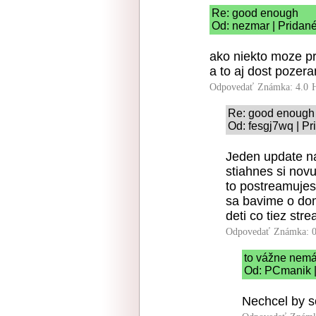
Re: good enough
Od: nezmar | Pridané
ako niekto moze p
a to aj dost pozer
Odpovedať
Známka: 4.0
Re: good enough
Od: fesgj7wq | Pr
Jeden update n
stiahnes si nov
to postreamujes
sa bavime o dom
deti co tiez stre
Odpovedať
Známka: 0
to vážne nemát
Od: PCmanik |
Nechcel by s