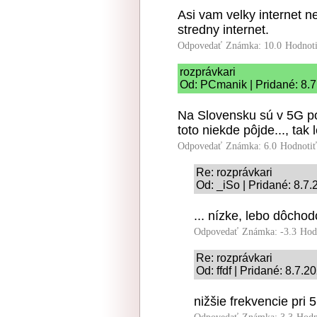
Asi vam velky internet ne
stredny internet.
Odpovedať
Známka: 10.0
Hodnot
rozprávkari
Od: PCmanik | Pridané: 8.7
Na Slovensku sú v 5G po
toto niekde pôjde..., tak
Odpovedať
Známka: 6.0
Hodnoti
Re: rozprávkari
Od: _iSo | Pridané: 8.7
... nízke, lebo dôchod
Odpovedať
Známka: -3.3
Hod
Re: rozprávkari
Od: ffdf | Pridané: 8.7.2
nižšie frekvencie pri 