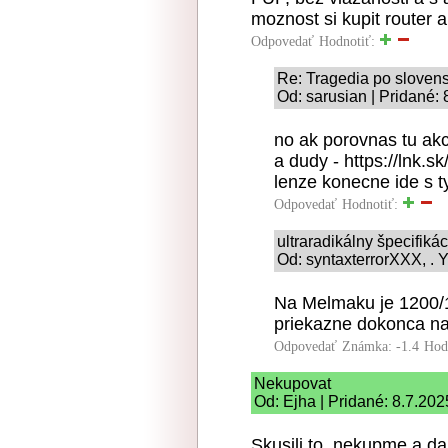
moznost si kupit router 
Odpovedať
Hodnotiť:
Re: Tragedia po sloven
Od: sarusian | Pridané:
no ak porovnas tu akci
a dudy - https://lnk.s
lenze konecne ide s t
Odpovedať
Hodnotiť:
ultraradikálny špecifiká
Od: syntaxterrorXXX, . Y
Na Melmaku je 1200/
priekazne dokonca na 
Odpovedať
Známka: -1.4
Hod
Nekupovat
Od: Ejha | Pridané: 8.7.202
Skusili to, nekupme a da