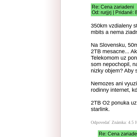
Re: Cena zariadeni
Od: rurjjrj | Pridané:
350km vzdialeny st
mbits a nema ziad
Na Slovensku, 50m
2TB mesacne... Ak
Telekomom uz pon
som nepochopil, n
nizky objem? Aby s
Nemozes ani vyuzit
rodinny internet, k
2TB O2 ponuka uz vy
starlink.
Odpovedať
Známka: 4.5
Re: Cena zariade