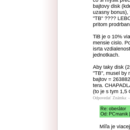
co si myslit pr
bajtovy disk (k
uzasny bonus), 
"TB" ???? LEBO
pritom prodrban
TiB je o 10% via
mensie cislo. P
isrta vzdialenos
jednotkach.
Aby taky disk (
"TB", musel by
bajtov = 263882
tera. CHAPADLA
(to je s tym 1,
Odpovedať
Známka: -
Re: oberátor
Od: PCmanik |
Míľa je viacej