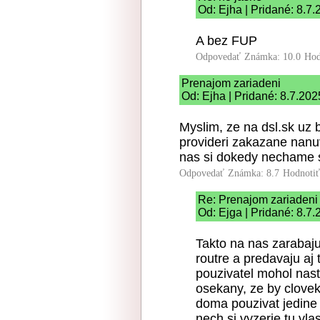
Od: Ejha | Pridané: 8.7
A bez FUP
Odpovedať
Známka: 10.0
Hod
Prenajom zariadeni
Od: Ejha | Pridané: 8.7.202
Myslim, ze na dsl.sk uz
provideri zakazane nanu
nas si dokedy nechame sl
Odpovedať
Známka: 8.7
Hodnoti
Re: Prenajom zariadeni
Od: Ejga | Pridané: 8.7
Takto na nas zarabaj
routre a predavaju aj
pouzivatel mohol nast
osekany, ze by clovek,
doma pouzivat jedine
nech si vyzerie tu v