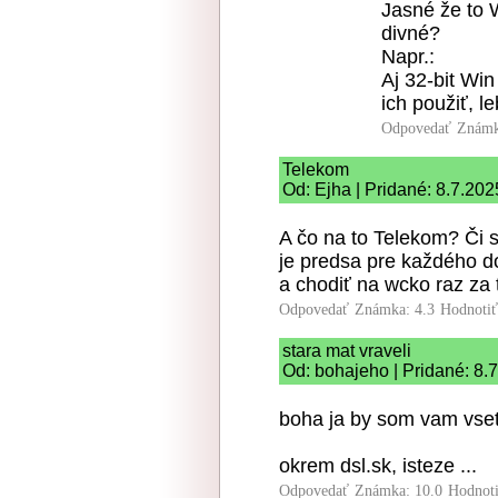
Jasné že to 
divné?
Napr.:
Aj 32-bit Wi
ich použiť, le
Odpovedať
Známk
Telekom
Od: Ejha | Pridané: 8.7.202
A čo na to Telekom? Či
je predsa pre každého do
a chodiť na wcko raz za 
Odpovedať
Známka: 4.3
Hodnoti
stara mat vraveli
Od: bohajeho | Pridané: 8.
boha ja by som vam vsetk
okrem dsl.sk, isteze ...
Odpovedať
Známka: 10.0
Hodnot