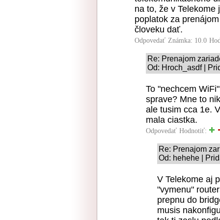
na to, že v Telekome 
poplatok za prenájom
človeku dať.
Odpovedať
Známka: 10.0
Hod
Re: Prenajom zariad
Od: Hroch_asdf | Pri
To "nechcem WiFi"
sprave? Mne to nik
ale tusim cca 1e. V
mala ciastka.
Odpovedať
Hodnotiť:
Re: Prenajom zar
Od: hehehe | Pri
V Telekome aj p
"vymenu" routera
prepnu do bridg
musis nakonfigu