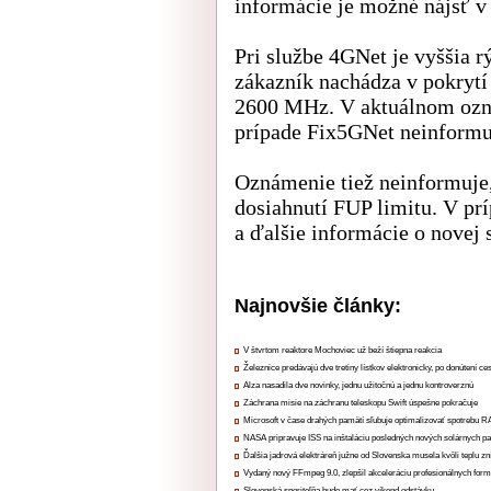
informácie je možné nájsť 
Pri službe 4GNet je vyššia 
zákazník nachádza v pokryt
2600 MHz. V aktuálnom oz
prípade Fix5GNet neinformu
Oznámenie tiež neinformuje,
dosiahnutí FUP limitu. V pr
a ďalšie informácie o novej 
Najnovšie články:
V štvrtom reaktore Mochoviec už beží štiepna reakcia
Železnice predávajú dve tretiny lístkov elektronicky, po donútení ce
Alza nasadila dve novinky, jednu užitočnú a jednu kontroverznú
Záchrana misie na záchranu teleskopu Swift úspešne pokračuje
Microsoft v čase drahých pamätí sľubuje optimalizovať spotrebu
NASA pripravuje ISS na inštaláciu posledných nových solárnych p
Ďalšia jadrová elektráreň južne od Slovenska musela kvôli teplu zn
Vydaný nový FFmpeg 9.0, zlepšil akceleráciu profesionálnych form
Slovenská sporiteľňa bude mať cez víkend odstávku