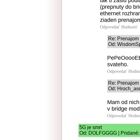
tak ti zaslu po
(prepnuty do br
ethernet rozhra
ziaden prenajom
Odpovedať
Hodnotiť:
Re: Prenajom 
Od: WisdomSpe
PePeOoooEEE 
svateho.
Odpovedať
Hodno
Re: Prenajom 
Od: Hroch_asd
Mam od nich 
v bridge mod
Odpovedať
Hodno
5G je smrt
Od: DOLFGGGG | Pridané: 