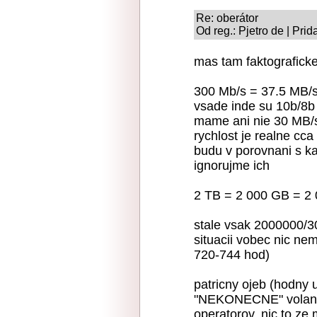
Re: oberátor
Od reg.: Pjetro de | Pri
mas tam faktografick
300 Mb/s = 37.5 MB/s 
vsade inde su 10b/8b p
mame ani nie 30 MB/
rychlost je realne cc
budu v porovnani s ka
ignorujme ich
2 TB = 2 000 GB = 2 
stale vsak 2000000/3
situacii vobec nic ne
720-744 hod)
patricny ojeb (hodny 
"NEKONECNE" volania
operatorov, nic to z