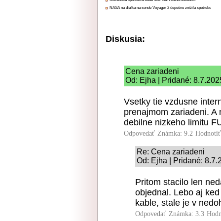
NASA na diaľku na sonde Voyager 2 úspešne znížila spotrebu
Diskusia:
Cena zariadeni
Od: Ejha | Pridané: 8.7.202
Vsetky tie vzdusne inte
prenajmom zariadeni. A 
debilne nizkeho limitu F
Odpovedať
Známka: 9.2
Hodnoti
Re: Cena zariadeni
Od: Ejha | Pridané: 8.7
Pritom stacilo len ne
objednal. Lebo aj ke
kable, stale je v ned
Odpovedať
Známka: 3.3
Hodn