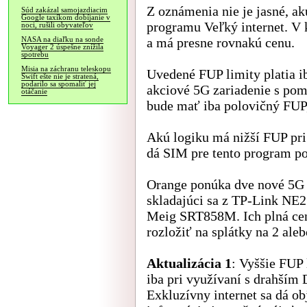
Z oznámenia nie je jasné, ak
Súd zakázal samojazdiacim
Google taxíkom dobíjanie v
programu Veľký internet. V
noci, rušili obyvateľov
a má presne rovnakú cenu.
NASA na diaľku na sonde
Voyager 2 úspešne znížila
spotrebu
Misia na záchranu teleskopu
Uvedené FUP limity platia i
Swift ešte nie je stratená,
podarilo sa spomaliť jej
akciové 5G zariadenie s po
otáčanie
bude mať iba polovičný FUP
Akú logiku má nižší FUP pri 
dá SIM pre tento program p
Orange ponúka dve nové 5G
skladajúci sa z TP-Link NE
Meig SRT858M. Ich plná cena
rozložiť na splátky na 2 aleb
Aktualizácia 1
: Vyššie FUP 
iba pri využívaní s drahším
Exkluzívny internet sa dá ob