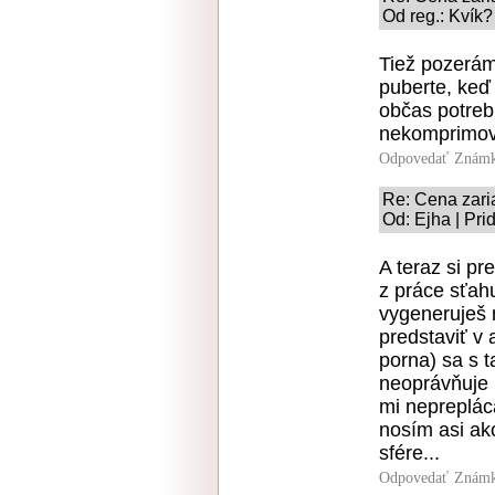
Od reg.: Kvík?
Tiež pozerám
puberte, keď 
občas potreb
nekomprimov
Odpovedať
Známk
Re: Cena zari
Od: Ejha | Pri
A teraz si pr
z práce sťah
vygeneruješ 
predstaviť v 
porna) sa s 
neoprávňuje 
mi nepreplác
nosím asi ako
sfére...
Odpovedať
Známk