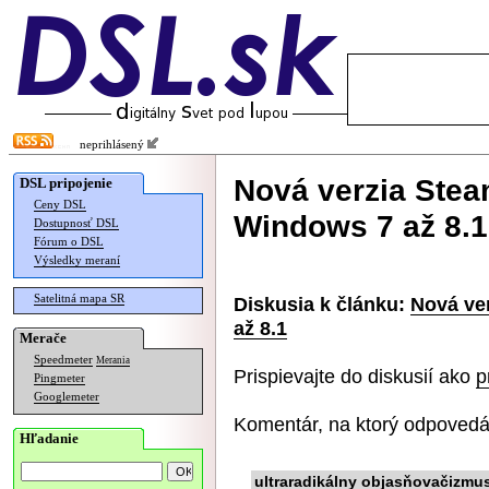
neprihlásený
Nová verzia Stea
DSL pripojenie
Ceny DSL
Windows 7 až 8.1
Dostupnosť DSL
Fórum o DSL
Výsledky meraní
Satelitná mapa SR
Diskusia k článku:
Nová ve
až 8.1
Merače
Speedmeter
Merania
Prispievajte do diskusií ako
p
Pingmeter
Googlemeter
Komentár, na ktorý odpovedá
Hľadanie
ultraradikálny objasňovačizmu