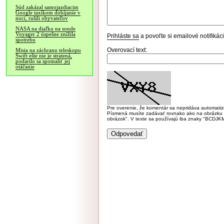
Súd zakázal samojazdiacim
Google taxíkom dobíjanie v
noci, rušili obyvateľov
NASA na diaľku na sonde
Voyager 2 úspešne znížila
Prihláste sa
a povoľte si emailové notifiká
spotrebu
Overovací text:
Misia na záchranu teleskopu
Swift ešte nie je stratená,
podarilo sa spomaliť jej
otáčanie
Pre overenie, že komentár sa nepridáva automatizov
Písmená musíte zadávať rovnako ako na obrázku veľk
obrázok". V texte sa používajú iba znaky "BC