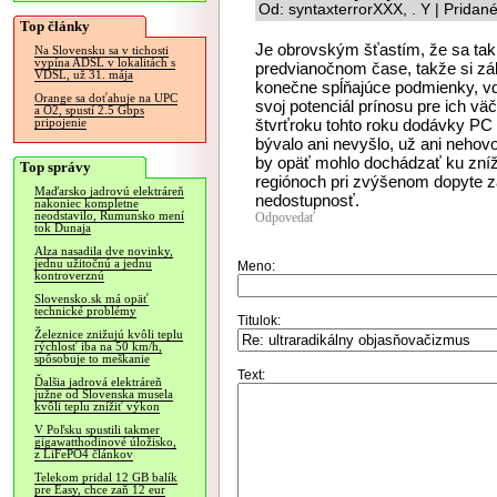
Od: syntaxterrorXXX, . Y | Pridan
Top články
Je obrovským šťastím, že sa ta
Na Slovensku sa v tichosti
vypína ADSL v lokalitách s
predvianočnom čase, takže si zá
VDSL, už 31. mája
konečne spĺňajúce podmienky, 
Orange sa doťahuje na UPC
svoj potenciál prínosu pre ich väč
a O2, spustí 2.5 Gbps
štvrťroku tohto roku dodávky PC 
pripojenie
bývalo ani nevyšlo, už ani nehov
by opäť mohlo dochádzať ku zníž
Top správy
regiónoch pri zvýšenom dopyte za
Maďarsko jadrovú elektráreň
nedostupnosť.
nakoniec kompletne
neodstavilo, Rumunsko mení
Odpovedať
tok Dunaja
Alza nasadila dve novinky,
jednu užitočnú a jednu
Meno:
kontroverznú
Slovensko.sk má opäť
technické problémy
Titulok:
Železnice znižujú kvôli teplu
rýchlosť iba na 50 km/h,
spôsobuje to meškanie
Text:
Ďalšia jadrová elektráreň
južne od Slovenska musela
kvôli teplu znížiť výkon
V Poľsku spustili takmer
gigawatthodinové úložisko,
z LiFePO4 článkov
Telekom pridal 12 GB balík
pre Easy, chce zaň 12 eur