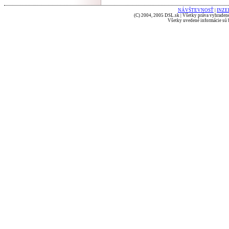
NÁVŠTEVNOSŤ
|
INZE
(C) 2004, 2005 DSL.sk | Všetky práva vyhradené
Všetky uvedené informácie sú b