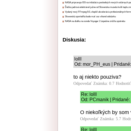
NASA pripravuje ISS na inštaláciu posledných nových solárnych p
Ďalšia jadrová elektráreň južne od Slovenska musela kvôli teplu zn
Vydaný nový FFmpeg 9.0, zlepšil akceleráciu profesionálnych form
Slovenská sporiteľňa bude mať cez víkend odstávku
NASA na diaľku na sonde Voyager 2 úspešne znížila spotrebu
Diskusia:
lolll
Od: mor_PH_eus | Pridané:
to aj niekto pouziva?
Odpovedať
Známka: 0.7
Hodnoti
Re: lolll
Od: PCmanik | Pridané:
O niekoľkých by som 
Odpovedať
Známka: 5.7
Hodn
Re: lolll