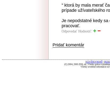
" ktorá by mala merať ča
prípade užívateľského ro
Je nepodstatné kedy sa 
pracovať.
Odpovedať
Hodnotiť:
Pridať komentár
NÁVŠTEVNOSŤ
|
INZE
(C) 2004, 2005 DSL.sk | Všetky práva vyhradené
Všetky uvedené informácie sú b