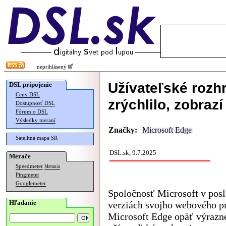
neprihlásený
Užívateľské rozh
DSL pripojenie
Ceny DSL
zrýchlilo, zobraz
Dostupnosť DSL
Fórum o DSL
Výsledky meraní
Značky:
Microsoft Edge
Satelitná mapa SR
DSL.sk, 9.7.2025
Merače
Speedmeter
Merania
Pingmeter
Googlemeter
Spoločnosť Microsoft v pos
Hľadanie
verziách svojho webového p
Microsoft Edge opäť výrazne