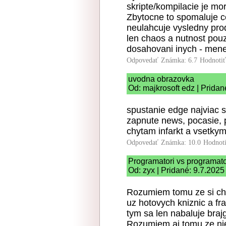
skripte/kompilacie je mor
Zbytocne to spomaluje c
neulahcuje vysledny pro
len chaos a nutnost pouz
dosahovani inych - menej
Odpovedať
Známka: 6.7
Hodnoti
uvodna obrazovka
Od: majkrosoft edz | Pridan
spustanie edge najviac 
zapnute news, pocasie, p
chytam infarkt a vsetky
Odpovedať
Známka: 10.0
Hodnot
Programatori vs programator
Od: zyx | Pridané: 9.7.2025
Rozumiem tomu ze si chc
uz hotovych kniznic a fr
tym sa len nabaluje braj
Rozumiem aj tomu ze nie 