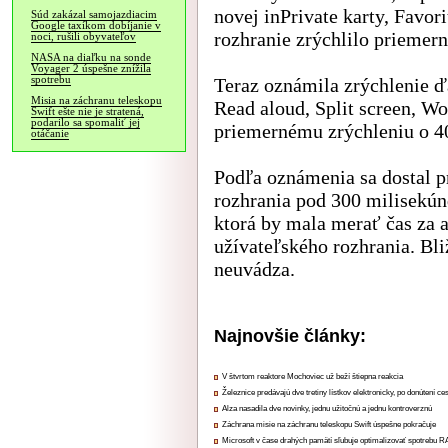
novej inPrivate karty, Favor
Súd zakázal samojazdiacim
Google taxíkom dobíjanie v
rozhranie zrýchlilo priemer
noci, rušili obyvateľov
NASA na diaľku na sonde
Voyager 2 úspešne znížila
spotrebu
Teraz oznámila zrýchlenie ďa
Misia na záchranu teleskopu
Read aloud, Split screen, Wo
Swift ešte nie je stratená,
podarilo sa spomaliť jej
priemernému zrýchleniu o 
otáčanie
Podľa oznámenia sa dostal p
rozhrania pod 300 milisekúnd
ktorá by mala merať čas za 
užívateľského rozhrania. Bli
neuvádza.
Najnovšie články:
V štvrtom reaktore Mochoviec už beží štiepna reakcia
Železnice predávajú dve tretiny lístkov elektronicky, po donútení ce
Alza nasadila dve novinky, jednu užitočnú a jednu kontroverznú
Záchrana misie na záchranu teleskopu Swift úspešne pokračuje
Microsoft v čase drahých pamätí sľubuje optimalizovať spotrebu