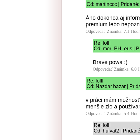
Od: martinccc | Pridané:
Áno dokonca aj informat
premium lebo nepozn
Odpovedať
Známka: 7.1
Hodn
Re: lolll
Od: mor_PH_eus | Pr
Brave powa :)
Odpovedať
Známka: 6.0
Re: lolll
Od: Nazdar bazar | Prid
v práci mám možnosť
menšie zlo a použív
Odpovedať
Známka: 5.4
Hodn
Re: lolll
Od: hulvat2 | Pridan