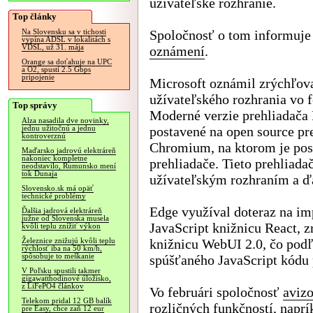
užívateľské rozhranie.
Top články
Spoločnosť o tom informuje
Na Slovensku sa v tichosti
vypína ADSL v lokalitách s
VDSL, už 31. mája
oznámení
.
Orange sa doťahuje na UPC
a O2, spustí 2.5 Gbps
pripojenie
Microsoft oznámil zrýchľov
užívateľského rozhrania vo f
Top správy
Moderné verzie prehliadača
Alza nasadila dve novinky,
postavené na open source pr
jednu užitočnú a jednu
kontroverznú
Chromium, na ktorom je pos
Maďarsko jadrovú elektráreň
nakoniec kompletne
prehliadače. Tieto prehliad
neodstavilo, Rumunsko mení
tok Dunaja
užívateľským rozhraním a ď
Slovensko.sk má opäť
technické problémy
Edge využíval doteraz na im
Ďalšia jadrová elektráreň
južne od Slovenska musela
JavaScript knižnicu React, 
kvôli teplu znížiť výkon
knižnicu WebUI 2.0, čo podľ
Železnice znižujú kvôli teplu
rýchlosť iba na 50 km/h,
spôsobuje to meškanie
spúšťaného JavaScript kódu p
V Poľsku spustili takmer
gigawatthodinové úložisko,
z LiFePO4 článkov
Vo februári spoločnosť
aviz
Telekom pridal 12 GB balík
rozličných funkčností, naprí
pre Easy, chce zaň 12 eur