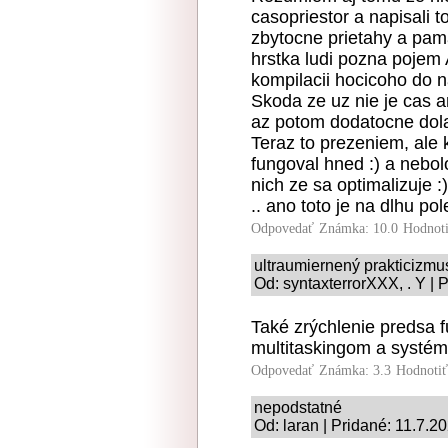
casopriestor a napisali 
zbytocne prietahy a pam
hrstka ludi pozna pojem 
kompilacii hocicoho do na
Skoda ze uz nie je cas a
az potom dodatocne dola
Teraz to prezeniem, ale 
fungoval hned :) a nebol
nich ze sa optimalizuje
.. ano toto je na dlhu pol
Odpovedať
Známka: 10.0
Hodnot
ultraumiernený prakticizmu
Od: syntaxterrorXXX, . Y | 
Také zrýchlenie predsa
multitaskingom a systémo
Odpovedať
Známka: 3.3
Hodnoti
nepodstatné
Od: laran | Pridané: 11.7.2