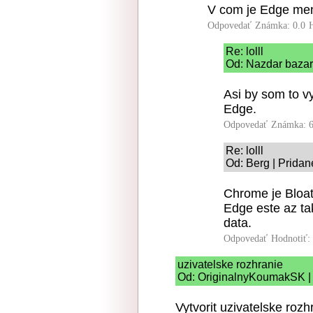
V com je Edge me
Odpovedať
Známka: 0.0
Re: lolll
Od: Nazdar bazar 
Asi by som to vy
Edge.
Odpovedať
Známka: 6
Re: lolll
Od: Berg | Pridan
Chrome je Bloa
Edge este az ta
data.
Odpovedať
Hodnotiť:
uzivatelske rozhranie
Od: OriginalnyKoumakSK | 
Vytvorit uzivatelske rozh