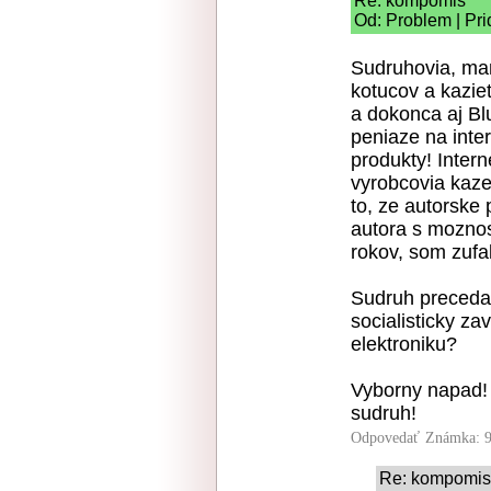
Re: kompomis
Od: Problem | Pri
Sudruhovia, ma
kotucov a kazie
a dokonca aj Blu
peniaze na inte
produkty! Intern
vyrobcovia kaz
to, ze autorske 
autora s moznos
rokov, som zufaly
Sudruh preceda
socialisticky za
elektroniku?
Vyborny napad!
sudruh!
Odpovedať
Známka: 9
Re: kompomis