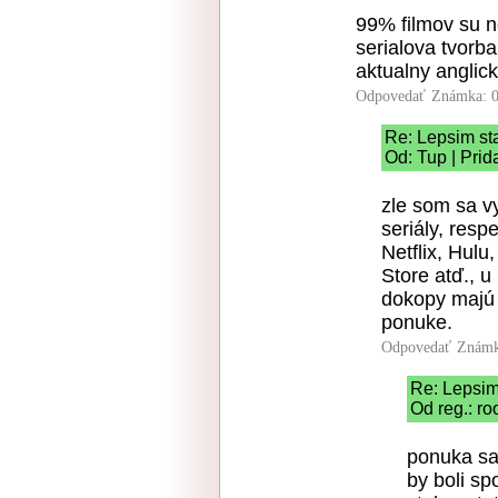
99% filmov su n
serialova tvorba
aktualny anglic
Odpovedať
Známka: 0
Re: Lepsim s
Od: Tup | Prid
zle som sa vy
seriály, resp
Netflix, Hul
Store atď., 
dokopy majú 
ponuke.
Odpovedať
Známk
Re: Lepsi
Od reg.: ro
ponuka sa
by boli s