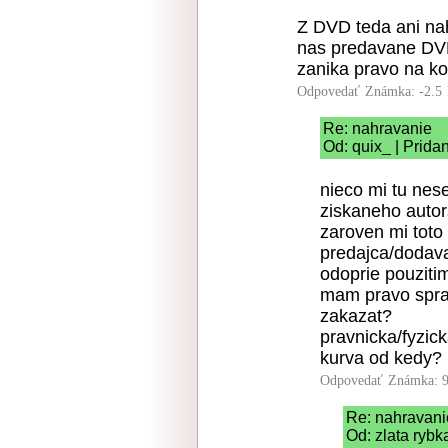
Z DVD teda ani na
nas predavane DVD 
zanika pravo na k
Odpovedať
Známka: -2.5
Re: nahravanie
Od: quix_ | Prida
nieco mi tu nese
ziskaneho autor
zaroven mi toto
predajca/dodava
odoprie pouzit
mam pravo sprav
zakazat?
pravnicka/fyzic
kurva od kedy?
Odpovedať
Známka: 9
Re: nahravani
Od: zlata rybk