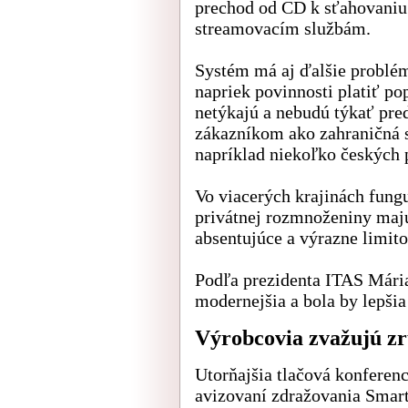
prechod od CD k sťahovani
streamovacím službám.
Systém má aj ďalšie problém
napriek povinnosti platiť po
netýkajú a nebudú týkať pr
zákazníkom ako zahraničná 
napríklad niekoľko českých 
Vo viacerých krajinách fungu
privátnej rozmnoženiny majú
absentujúce a výrazne limito
Podľa prezidenta ITAS Mária
modernejšia a bola by lepšia
Výrobcovia zvažujú z
Utorňajšia tlačová konferen
avizovaní zdražovania Smar