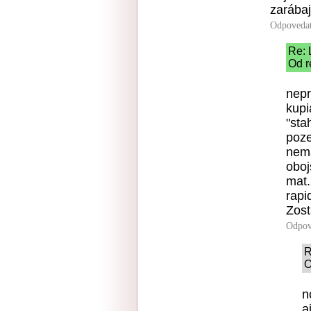
zarábaj
Odpoveda
Re: 
Od r
nepr
kupi
"sta
poze
nema
oboj
mat.
rapi
Zost
Odpov
R
O
n
a