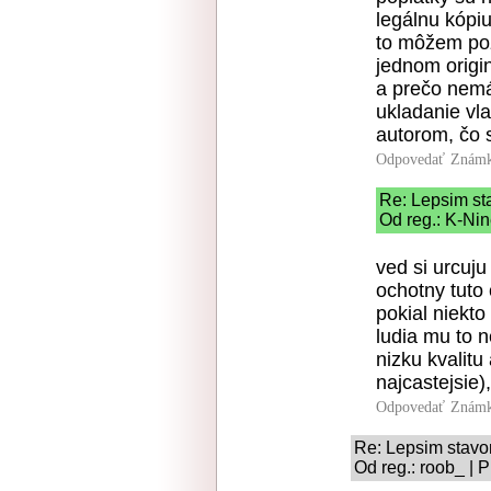
legálnu kópi
to môžem pozr
jednom origi
a prečo nemá
ukladanie vla
autorom, čo 
Odpovedať
Známk
Re: Lepsim s
Od reg.: K-Nin
ved si urcuju
ochotny tuto c
pokial niekto
ludia mu to 
nizku kvalitu
najcastejsie
Odpovedať
Známk
Re: Lepsim stav
Od reg.: roob_ | 