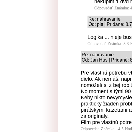
nekupim 1 dvd 
Odpovedať
Známka: 4
Re: nahravanie
Od: pitt | Pridané: 8
Logika ... nieje bus
Odpovedať
Známka: 3.3
Re: nahravanie
Od: Jan Hus | Pridané: 
Pre vlastnú potrebu v
dielo. Ak nemáš, napr
nomôžeš si z bej robiť
No moment s tými 90-t
Keby nikto nevymyslel
prakticky žiaden prob
pirátskymi kazetami a
za originály.
Film pre vlastnú pot
Odpovedať
Známka: -4.5
Hod