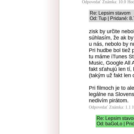
Odpovedať
Známka: 10.0
Hod
Re: Lepsim stavom
Od: Tup | Pridané: 8
zisk by určite nebo
súhlasím, že ak by
u nás, nebolo by nut
Pri hudbe bol tiež
tu máme iTunes Sto
Music, Google All 
fakt sťahujú len tí
(takým už fakt len
Pri filmoch je to a
legálne na Sloven
nedivím pirátom.
Odpovedať
Známka: 1.1
Re: Lepsim stav
Od: baGoLo | Pri