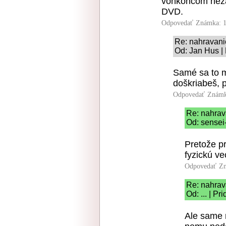
vonkoncom neza
DVD.
Odpovedať
Známka: 1
Re: nahravani
Od: Jan Hus | 
Samé sa to m
doškriabeš, 
Odpovedať
Známk
Re: nahrav
Od: sensei-
Pretože pr
fyzickú ve
Odpovedať
Zn
Re: nahrav
Od: ... | P
Ale same 