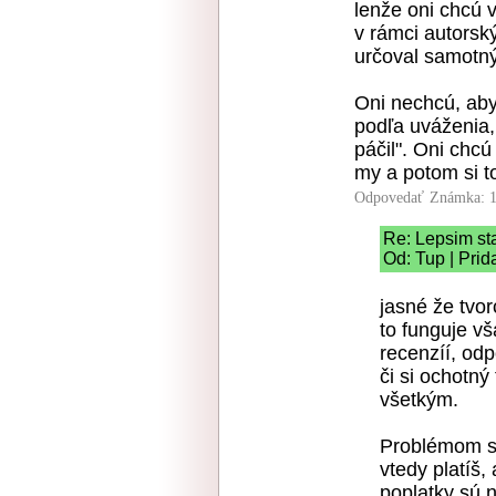
lenže oni chcú vi
v rámci autorsk
určoval samotný
Oni nechcú, aby 
podľa uváženia,
páčil". Oni chc
my a potom si t
Odpovedať
Známka: 1
Re: Lepsim s
Od: Tup | Prid
jasné že tvo
to funguje vš
recenzíí, od
či si ochotný
všetkým.
Problémom sú
vtedy platíš,
poplatky sú 