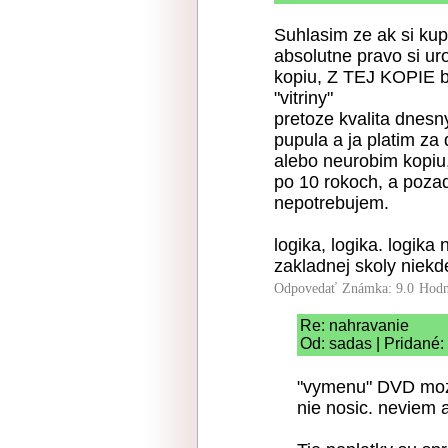
Suhlasim ze ak si ku
absolutne pravo si ur
kopiu, Z TEJ KOPIE b
"vitriny"
pretoze kvalita dnesn
pupula a ja platim za 
alebo neurobim kopiu
po 10 rokoch, a poz
nepotrebujem.
logika, logika. logika
zakladnej skoly niek
Odpovedať
Známka: 9.0
Hodn
Re: nahravanie
Od: sadas | Pridané:
"vymenu" DVD moze
nie nosic. neviem a