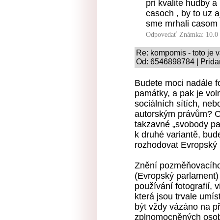
pri kvalite hudby 
casoch , by to uz a
sme mrhali casom n
Odpovedať
Známka: 10.0
Re: kompomis - toto je 
Od: 6546898784 | Prida
Budete moci nadále fo
památky, a pak je vol
sociálních sítích, ne
autorským právům? O
takzavné „svobody pa
k druhé variantě, bud
rozhodovat Evropský 
Znění pozměňovacího
(Evropský parlament)
používání fotografií,
která jsou trvale umí
být vždy vázáno na p
zplnomocněných oso