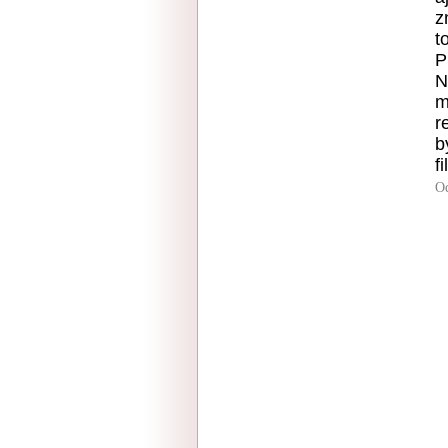
z
t
P
N
m
r
b
f
O