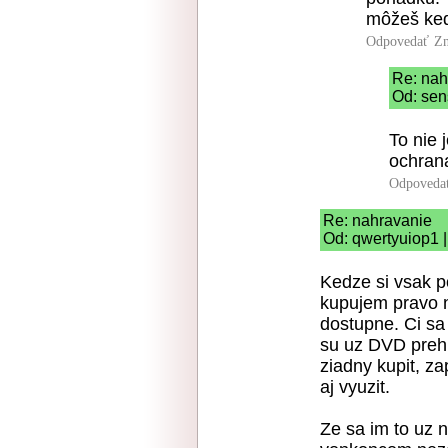
môžeš ked
Odpovedať
Zn
Re: nah
Od: sen
To nie 
ochrana
Odpoveda
Re: nahravanie
Od: qwertyuiop1 |
Kedze si vsak p
kupujem pravo n
dostupne. Ci sa
su uz DVD prehr
ziadny kupit, za
aj vyuzit.
Ze sa im to uz