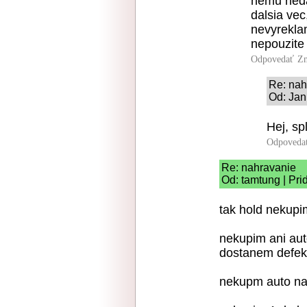
nemu neda
dalsia vec
nevyrekla
nepouzite 
Odpovedať
Zn
Re: nah
Od: Jan
Hej, sp
Odpoveda
Re: nahravanie
Od: tamtung | Pri
tak hold nekupi
nekupim ani aut
dostanem defek
nekupm auto na