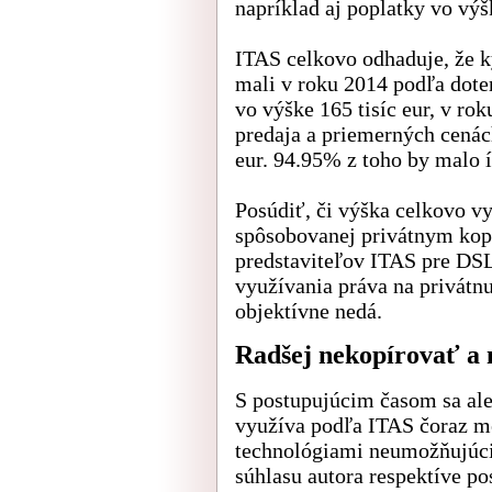
napríklad aj poplatky vo v
ITAS celkovo odhaduje, že k
mali v roku 2014 podľa dote
vo výške 165 tisíc eur, v ro
predaja a priemerných cenác
eur. 94.95% z toho by malo 
Posúdiť, či výška celkovo 
spôsobovanej privátnym kop
predstaviteľov ITAS pre DSL.
využívania práva na privátnu
objektívne nedá.
Radšej nekopírovať a 
S postupujúcim časom sa ale 
využíva podľa ITAS čoraz me
technológiami neumožňujúcim
súhlasu autora respektíve po