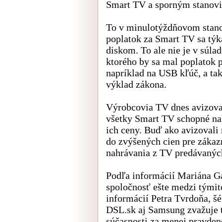
Smart TV a sporným stanovi
To v minulotýždňovom stanov
poplatok za Smart TV sa tý
diskom. To ale nie je v súl
ktorého by sa mal poplatok 
napríklad na USB kľúč, a ta
výklad zákona.
Výrobcovia TV dnes avizoval
všetky Smart TV schopné na
ich ceny. Buď ako avizovali
do zvýšených cien pre zákaz
nahrávania z TV predávanýc
Podľa informácií Mariána Ga
spoločnosť ešte medzi týmit
informácií Petra Tvrdoňa, š
DSL.sk aj Samsung zvažuje t
súčasnosti za menej pravdep