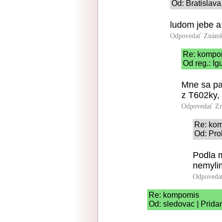
Od: Bratislav
ludom jebe a
Odpovedať
Známk
Re: kompo
Od reg.: Ig
Mne sa pac
z T602ky, 
Odpovedať
Zn
Re: ko
Od: Pro
Podla m
nemyli
Odpoveda
Re: kompomis
Od: sledovac | Prida