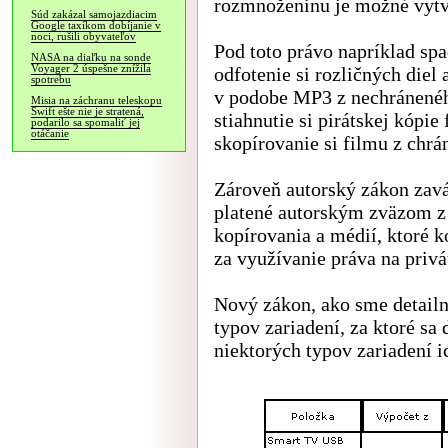
rozmnoženinu je možné vytvá
Súd zakázal samojazdiacim
Google taxíkom dobíjanie v
noci, rušili obyvateľov
Pod toto právo napríklad spa
NASA na diaľku na sonde
Voyager 2 úspešne znížila
odfotenie si rozličných diel 
spotrebu
v podobe MP3 z nechránenéh
Misia na záchranu teleskopu
Swift ešte nie je stratená,
stiahnutie si pirátskej kópie
podarilo sa spomaliť jej
otáčanie
skopírovanie si filmu z chr
Zároveň autorský zákon zavád
platené autorským zväzom z
kopírovania a médií, ktoré
za využívanie práva na privá
Nový zákon, ako sme detail
typov zariadení, za ktoré sa 
niektorých typov zariadení i