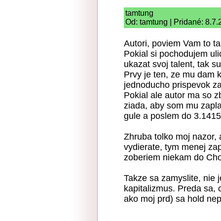
tamtung
Od: tamtung | Pridané: 8.7
Autori, poviem Vam to t
Pokial si pochodujem uli
ukazat svoj talent, tak 
Prvy je ten, ze mu dam k
jednoducho prispevok za
Pokial ale autor ma so 
ziada, aby som mu zapla
gule a poslem do 3.1415
Zhruba tolko moj nazor, 
vydierate, tym menej zap
zoberiem niekam do Chor
Takze sa zamyslite, nie 
kapitalizmus. Preda sa, 
ako moj prd) sa hold ne