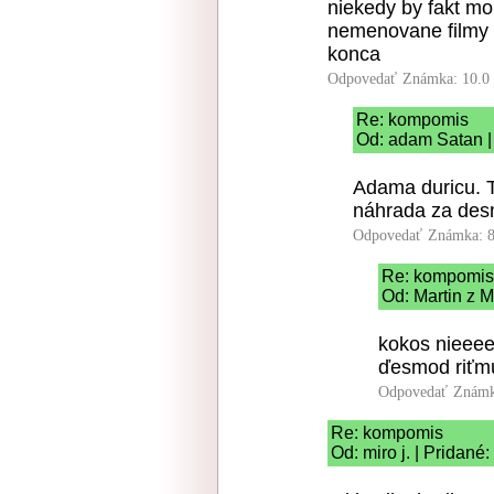
niekedy by fakt moh
nemenovane filmy
konca
Odpovedať
Známka: 10.0
Re: kompomis
Od: adam Satan |
Adama duricu. 
náhrada za de
Odpovedať
Známka: 8
Re: kompomis
Od: Martin z M
kokos nieeee
ďesmod riťm
Odpovedať
Známk
Re: kompomis
Od: miro j. | Pridané