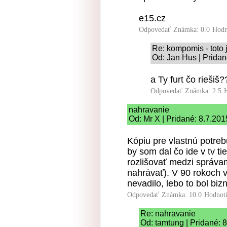
e15.cz
Odpovedať
Známka: 0.0
Hodn
Re: kompomis - toto 
Od: Jan Hus | Pridan
a Ty furt čo riešiš?
Odpovedať
Známka: 2.5
nahravanie
Od: Mr X | Pridané: 8.7.201
Kópiu pre vlastnú potre
by som dal čo ide v tv 
rozlišovať medzi správ
nahrávať). V 90 rokoch v
nevadilo, lebo to bol bizn
Odpovedať
Známka: 10.0
Hodnot
Re: nahravanie
Od: tamtung | Pridané: 