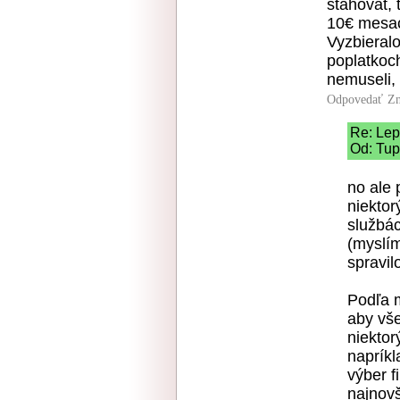
stahovat, 
10€ mesac
Vyzbieralo
poplatkoch
nemuseli, 
Odpovedať
Zn
Re: Lep
Od: Tup
no ale 
niektor
službác
(myslím
spravil
Podľa 
aby vše
niektor
napríkl
výber f
najnovš