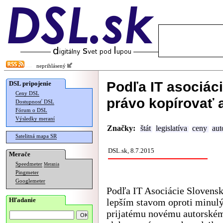
neprihlásený
Podľa IT asociác
DSL pripojenie
Ceny DSL
právo kopírovať a
Dostupnosť DSL
Fórum o DSL
Výsledky meraní
Značky:
štát
legislatíva
ceny
aut
Satelitná mapa SR
DSL.sk, 8.7.2015
Merače
Speedmeter
Merania
Pingmeter
Googlemeter
Podľa IT Asociácie Slovensk
Hľadanie
lepším stavom oproti minul
prijatému novému autorské