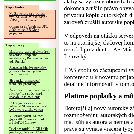
ak by sa výrazne obmedzilo 
Top články
dokonca zrušilo právo obyva
privátnu kópiu autorských di
Na Slovensku sa v tichosti
vypína ADSL v lokalitách s
VDSL, už 31. mája
zároveň zrušili autorské pop
Orange sa doťahuje na UPC
a O2, spustí 2.5 Gbps
pripojenie
V odpovedi na otázku serve
to na utorňajšej tlačovej kon
Top správy
uviedol prezident ITAS Már
Maďarsko jadrovú elektráreň
Lelovský.
nakoniec kompletne
neodstavilo, Rumunsko mení
tok Dunaja
Alza nasadila dve novinky,
ITAS spolu so zástupcami vý
jednu užitočnú a jednu
kontroverznú
konferenciu k novému prija
Slovensko.sk má opäť
detailne informovali v
tomto
technické problémy
Železnice znižujú kvôli teplu
rýchlosť iba na 50 km/h,
Platíme poplatky a m
spôsobuje to meškanie
Ďalšia jadrová elektráreň
južne od Slovenska musela
Doterajší aj nový autorský 
kvôli teplu znížiť výkon
rozmnoženinu autorských die
V Poľsku spustili takmer
gigawatthodinové úložisko,
mať súhlas autora a nemusia
z LiFePO4 článkov
práva sú vyňaté viaceré typy
Telekom pridal 12 GB balík
pre Easy, chce zaň 12 eur