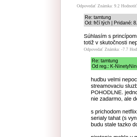
Odpovedať
Známka: 9.2
Hodnoti
Re: tamtung
Od: frčí tých | Pridané: 
Súhlasím s princípom, 
totiž v skutočnosti ne
Odpovedať
Známka: -7.7
Hod
Re: tamtung
Od reg.: K-NinetyNin
hudbu velmi nepocu
streamovaciu sluzbu
POHODLNE. jednodu
nie zadarmo, ale d
s prichodom netflix
serialy tahat (s v
budu stale tazko d