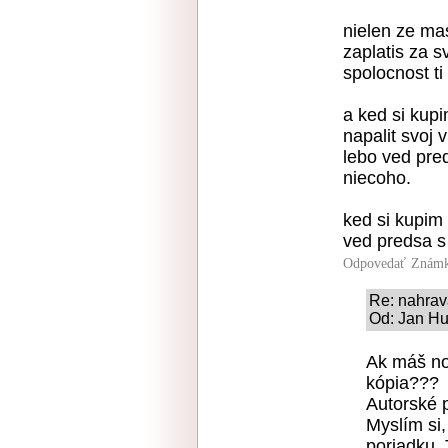
nielen ze mas 
zaplatis za s
spolocnost ti 
a ked si kup
napalit svoj 
lebo ved pre
niecoho.
ked si kupim
ved predsa s
Odpovedať
Známk
Re: nahrav
Od: Jan Hu
Ak máš nos
kópia???
Autorské p
Myslím si,
poriadku. 