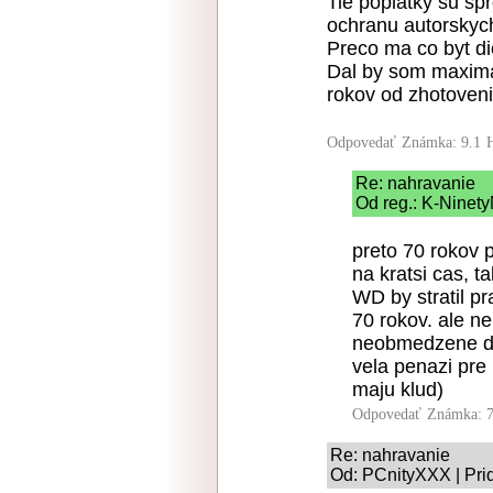
Tie poplatky su spr
ochranu autorskych 
Preco ma co byt di
Dal by som maximal
rokov od zhotoveni
Odpovedať
Známka: 9.1
Re: nahravanie
Od reg.: K-Ninety
preto 70 rokov 
na kratsi cas, t
WD by stratil pr
70 rokov. ale n
neobmedzene dlh
vela penazi pre 
maju klud)
Odpovedať
Známka: 7
Re: nahravanie
Od: PCnityXXX | Pri