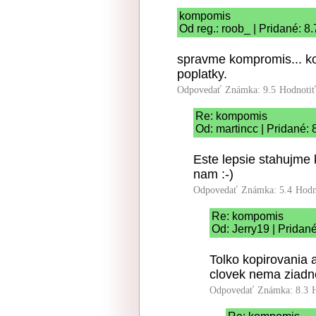
kompomis
Od reg.: roob_ | Pridané: 8
spravme kompromis... ko
poplatky.
Odpovedať
Známka: 9.5
Hodnoti
Re: kompomis
Od: martincc | Pridané:
Este lepsie stahujme 
nam :-)
Odpovedať
Známka: 5.4
Hodn
Re: kompomis
Od: Jerry19 | Pridan
Tolko kopirovania 
clovek nema ziadne
Odpovedať
Známka: 8.3