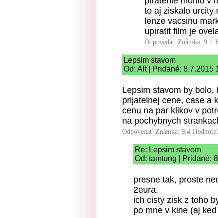
piratenie mohlo v m
to aj ziskalo urcit
lenze vacsinu mark
upiratit film je ov
Odpovedať
Známka: 9.1
Lepsim stavom
Od: Alt | Pridané: 8.7.2015
Lepsim stavom by bolo, k
prijatelnej cene, case a 
cenu na par klikov v potr
na pochybnych strankach
Odpovedať
Známka: 9.4
Hodnoti
Re: Lepsim stavom
Od: tamtung | Pridané: 
presne tak, proste nec
2eura.
ich cisty zisk z toho b
po mne v kine (aj ked