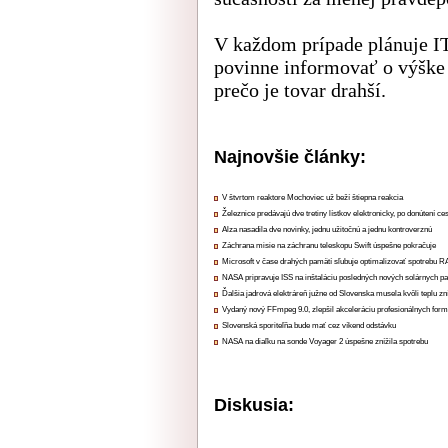
V každom prípade plánuje I
povinne informovať o výške 
prečo je tovar drahší.
Najnovšie články:
V štvrtom reaktore Mochoviec už beží štiepna reakcia
Železnice predávajú dve tretiny lístkov elektronicky, po donútení ce
Alza nasadila dve novinky, jednu užitočnú a jednu kontroverznú
Záchrana misie na záchranu teleskopu Swift úspešne pokračuje
Microsoft v čase drahých pamätí sľubuje optimalizovať spotrebu
NASA pripravuje ISS na inštaláciu posledných nových solárnych p
Ďalšia jadrová elektráreň južne od Slovenska musela kvôli teplu zn
Vydaný nový FFmpeg 9.0, zlepšil akceleráciu profesionálnych form
Slovenská sporiteľňa bude mať cez víkend odstávku
NASA na diaľku na sonde Voyager 2 úspešne znížila spotrebu
Diskusia: