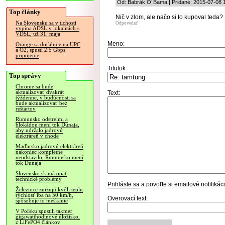
Od: Babrák O´Bama | Pridané: 2015-07-08 
Top články
Nič v zlom, ale načo si to kupoval teda?
Na Slovensku sa v tichosti
Odpovedať
vypína ADSL v lokalitách s
VDSL, už 31. mája
Meno:
Orange sa doťahuje na UPC
a O2, spustí 2.5 Gbps
pripojenie
Titulok:
Top správy
Chrome sa bude
aktualizovať dvakrát
Text:
týždenne, v budúcnosti sa
bude aktualizovať bez
reštartov
Rumunsko odstrelmi a
blokádou mení tok Dunaja,
aby udržalo jadrovú
elektráreň v chode
Maďarsko jadrovú elektráreň
nakoniec kompletne
neodstavilo, Rumunsko mení
tok Dunaja
Slovensko.sk má opäť
technické problémy
Prihláste sa
a povoľte si emailové notifiká
Železnice znižujú kvôli teplu
rýchlosť iba na 50 km/h,
Overovací text:
spôsobuje to meškanie
V Poľsku spustili takmer
gigawatthodinové úložisko,
z LiFePO4 článkov