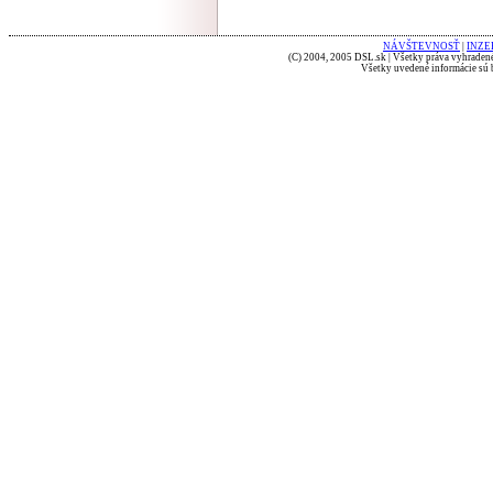
NÁVŠTEVNOSŤ
|
INZE
(C) 2004, 2005 DSL.sk | Všetky práva vyhradené
Všetky uvedené informácie sú b