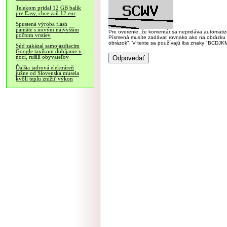
Telekom pridal 12 GB balík
pre Easy, chce zaň 12 eur
Spustená výroba flash
pamäte s novým najvyšším
Pre overenie, že komentár sa nepridáva automatizov
počtom vrstiev
Písmená musíte zadávať rovnako ako na obrázku veľk
obrázok". V texte sa používajú iba znaky "BC
Súd zakázal samojazdiacim
Google taxíkom dobíjanie v
noci, rušili obyvateľov
Ďalšia jadrová elektráreň
južne od Slovenska musela
kvôli teplu znížiť výkon