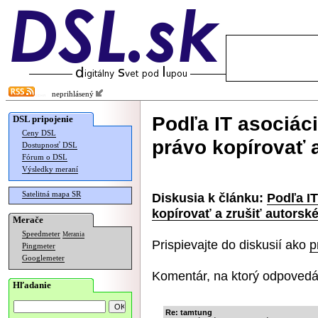
neprihlásený
Podľa IT asociác
DSL pripojenie
Ceny DSL
právo kopírovať a
Dostupnosť DSL
Fórum o DSL
Výsledky meraní
Satelitná mapa SR
Diskusia k článku:
Podľa I
kopírovať a zrušiť autorsk
Merače
Speedmeter
Merania
Prispievajte do diskusií ako
p
Pingmeter
Googlemeter
Komentár, na ktorý odpovedá
Hľadanie
Re: tamtung