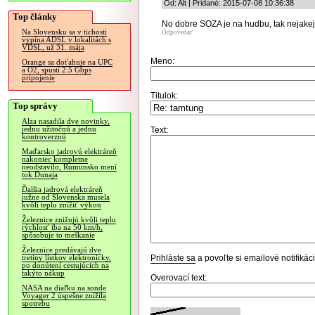
Od: Alt | Pridané: 2015-07-08 10:36:38
Top články
No dobre SOZA je na hudbu, tak nejakej
Na Slovensku sa v tichosti
Odpovedať
vypína ADSL v lokalitách s
VDSL, už 31. mája
Meno:
Orange sa doťahuje na UPC
a O2, spustí 2.5 Gbps
pripojenie
Titulok:
Top správy
Alza nasadila dve novinky,
jednu užitočnú a jednu
Text:
kontroverznú
Maďarsko jadrovú elektráreň
nakoniec kompletne
neodstavilo, Rumunsko mení
tok Dunaja
Ďalšia jadrová elektráreň
južne od Slovenska musela
kvôli teplu znížiť výkon
Železnice znižujú kvôli teplu
rýchlosť iba na 50 km/h,
spôsobuje to meškanie
Železnice predávajú dve
Prihláste sa
a povoľte si emailové notifiká
tretiny lístkov elektronicky,
po donútení cestujúcich na
takýto nákup
Overovací text:
NASA na diaľku na sonde
Voyager 2 úspešne znížila
spotrebu