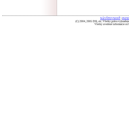
NÁVŠTEVNOSŤ
|
INZE
(C) 2004, 2005 DSL.sk | Všetky práva vyhradené
Všetky uvedené informácie sú b