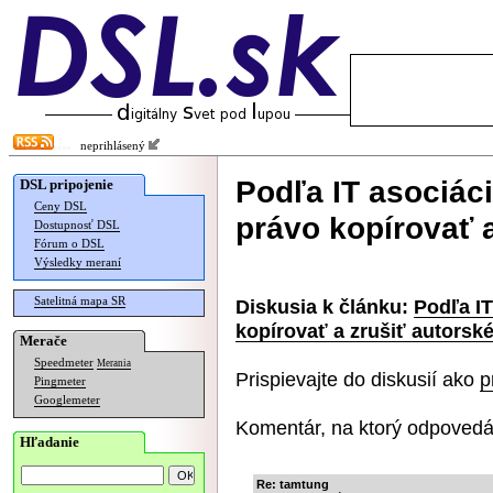
neprihlásený
Podľa IT asociác
DSL pripojenie
Ceny DSL
právo kopírovať a
Dostupnosť DSL
Fórum o DSL
Výsledky meraní
Satelitná mapa SR
Diskusia k článku:
Podľa I
kopírovať a zrušiť autorsk
Merače
Speedmeter
Merania
Prispievajte do diskusií ako
p
Pingmeter
Googlemeter
Komentár, na ktorý odpovedá
Hľadanie
Re: tamtung