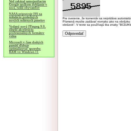
Súd zakázal samojazdiacim
Google taxíkom dobíjanie v
noci, rušili obyvateľov
NASA pripravuje ISS na
inštaláciu posledných
Pre overenie, že komentár sa nepridáva automatizov
nových solárnych panelov
Písmená musíte zadávať rovnako ako na obrázku veľk
obrázok". V texte sa používajú iba znaky "BC
Vydaný nový FFmpeg 9.0,
zlepšil akceleráciu
profesionálnych formátov
videa
Microsoft v čase drahých
pamätí sľubuje
optimalizovať spotrebu
RAM vo Windows 11