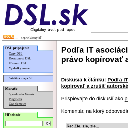
neprihlásený
Podľa IT asociác
DSL pripojenie
Ceny DSL
právo kopírovať a
Dostupnosť DSL
Fórum o DSL
Výsledky meraní
Satelitná mapa SR
Diskusia k článku:
Podľa I
kopírovať a zrušiť autorsk
Merače
Speedmeter
Merania
Prispievajte do diskusií ako
p
Pingmeter
Googlemeter
Komentár, na ktorý odpovedá
Hľadanie
Re: Zle, zle, zle...