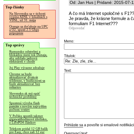
Od: Jan Hus | Pridané: 2015-07-1
Top články
A čo má Internet spoločné s F1?
Na Slovensku sa v tichosti
vypína ADSL v lokalitách s
Je pravda, že krásne formule a č
VDSL, už 31. mája
formuliam F1 Internet???
Orange sa doťahuje na UPC
Odpovedať
a O2, spustí 2.5 Gbps
pripojenie
Meno:
Top správy
Rumunsko odstrelmi a
blokádou mení tok Dunaja,
Titulok:
aby udržalo jadrovú
elektráreň v chode
Joj Play výrazne zdražuje
Text:
Chrome sa bude
aktualizovať dvakrát
týždenne, v budúcnosti sa
bude aktualizovať bez
reštartov
Slovensko.sk má opäť
technické problémy
Spustená výroba flash
pamäte s novým najvyšším
počtom vrstiev
V Poľsku spustili takmer
gigawatthodinové úložisko,
z LiFePO4 článkov
Prihláste sa
a povoľte si emailové notifiká
Telekom pridal 12 GB balík
pre Easy, chce zaň 12 eur
Overovací text: