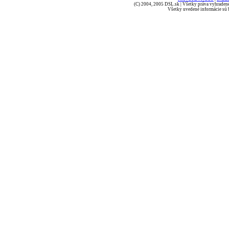
(C) 2004, 2005 DSL.sk | Všetky práva vyhradené
Všetky uvedené informácie sú b