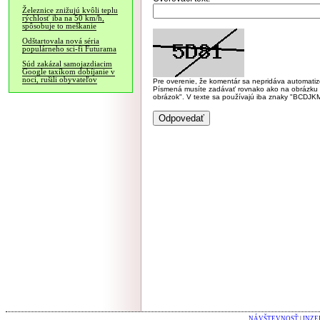
Železnice znižujú kvôli teplu
rýchlosť iba na 50 km/h,
spôsobuje to meškanie
Odštartovala nová séria
populárneho sci-fi Futurama
Súd zakázal samojazdiacim
Google taxíkom dobíjanie v
noci, rušili obyvateľov
Pre overenie, že komentár sa nepridáva automatizov
Písmená musíte zadávať rovnako ako na obrázku veľk
obrázok". V texte sa používajú iba znaky "BC
NÁVŠTEVNOSŤ
|
INZE