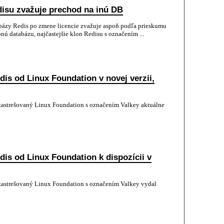
disu zvažuje prechod na inú DB
abázy Redis po zmene licencie zvažuje aspoň podľa prieskumu
ú databázu, najčastejšie klon Redisu s označením ...
is od Linux Foundation v novej verzii,
 zastrešovaný Linux Foundation s označením Valkey aktuálne
dis od Linux Foundation k dispozícii v
 zastrešovaný Linux Foundation s označením Valkey vydal