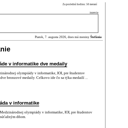
Za poslednú hodinu: 50 meraní
inzercia
Piatok, 7. augusta 2026, dnes má meniny
Štefánia
nie
áde v informatike dve medaily
národnej olympiády v informatike, IOI, pre študentov
dve bronzové medaily. Celkovo ide čo sa týka medailí ...
áda v informatike
 Medzinárodnej olympiády v informatike, IOI, pre študentov
m súťažným dňom.