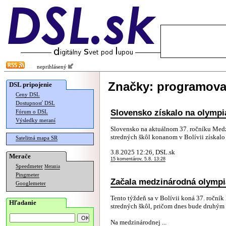
neprihlásený
Značky: programova
DSL pripojenie
Ceny DSL
Dostupnosť DSL
Slovensko získalo na olympi
Fórum o DSL
Výsledky meraní
Slovensko na aktuálnom 37. ročníku Medzi
stredných škôl konanom v Bolívii získalo 
Satelitná mapa SR
3.8.2025 12:26, DSL.sk
Merače
15 komentárov, 5.8. 13:28
Speedmeter
Merania
Pingmeter
Začala medzinárodná olympi
Googlemeter
Tento týždeň sa v Bolívii koná 37. ročník
Hľadanie
stredných škôl, pričom dnes bude druhý
Na medzinárodnej ...