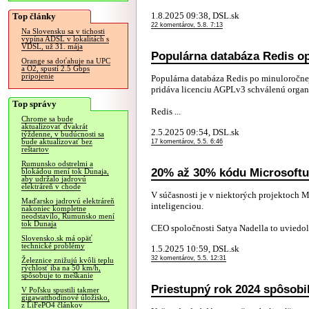
1.8.2025 09:38, DSL.sk
Top články
22 komentárov, 5.8. 7:13
Na Slovensku sa v tichosti
vypína ADSL v lokalitách s
VDSL, už 31. mája
Populárna databáza Redis op
Orange sa doťahuje na UPC
a O2, spustí 2.5 Gbps
pripojenie
Populárna databáza Redis po minuloročnej
pridáva licenciu AGPLv3 schválenú organ
Top správy
Redis ...
Chrome sa bude
aktualizovať dvakrát
2.5.2025 09:54, DSL.sk
týždenne, v budúcnosti sa
bude aktualizovať bez
17 komentárov, 5.5. 6:46
reštartov
Rumunsko odstrelmi a
20% až 30% kódu Microsoftu
blokádou mení tok Dunaja,
aby udržalo jadrovú
elektráreň v chode
V súčasnosti je v niektorých projektoch 
Maďarsko jadrovú elektráreň
inteligenciou.
nakoniec kompletne
neodstavilo, Rumunsko mení
tok Dunaja
CEO spoločnosti Satya Nadella to uviedol 
Slovensko.sk má opäť
technické problémy
1.5.2025 10:59, DSL.sk
32 komentárov, 5.5. 12:31
Železnice znižujú kvôli teplu
rýchlosť iba na 50 km/h,
spôsobuje to meškanie
Priestupný rok 2024 spôsobi
V Poľsku spustili takmer
gigawatthodinové úložisko,
z LiFePO4 článkov