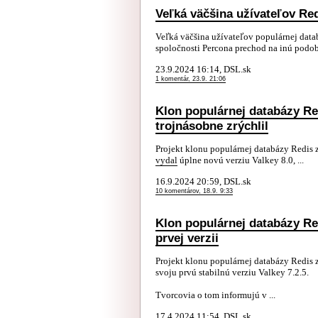
Veľká väčšina užívateľov Re
Veľká väčšina užívateľov populárnej dat
spoločnosti Percona prechod na inú podobn
23.9.2024 16:14, DSL.sk
1 komentár, 23.9. 21:06
Klon populárnej databázy Red
trojnásobne zrýchlil
Projekt klonu populárnej databázy Redis
vydal
úplne novú verziu Valkey 8.0, ...
16.9.2024 20:59, DSL.sk
10 komentárov, 18.9. 9:33
Klon populárnej databázy Re
prvej verzii
Projekt klonu populárnej databázy Redis
svoju prvú stabilnú verziu Valkey 7.2.5.
Tvorcovia o tom informujú v ...
17.4.2024 11:54, DSL.sk