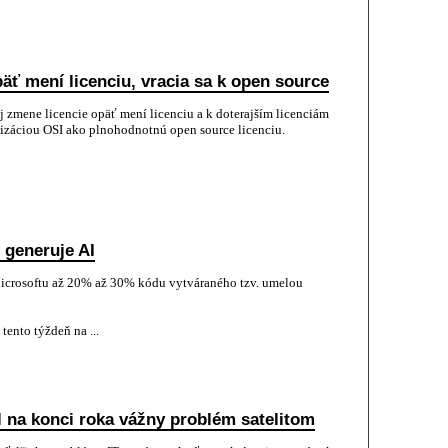
äť mení licenciu, vracia sa k open source
 zmene licencie opäť mení licenciu a k doterajším licenciám
izáciou OSI ako plnohodnotnú open source licenciu.
 generuje AI
Microsoftu až 20% až 30% kódu vytváraného tzv. umelou
tento týždeň na ...
l na konci roka vážny problém satelitom