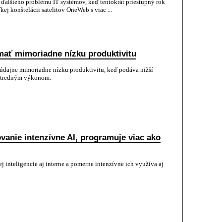
 ďalšieho problému IT systémov, keď tentokrát priestupný rok
ej konštelácii satelitov OneWeb s viac ...
ať mimoriadne nízku produktivitu
údajne mimoriadne nízku produktivitu, keď podáva nižší
stredným výkonom.
anie intenzívne AI, programuje viac ako
inteligencie aj interne a pomerne intenzívne ich využíva aj