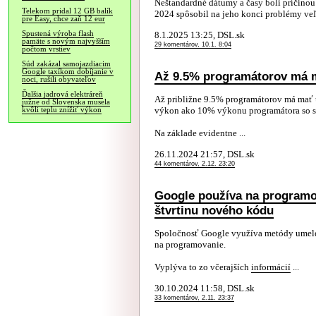
Neštandardné dátumy a časy boli príčinou
Telekom pridal 12 GB balík
2024 spôsobil na jeho konci problémy veľk
pre Easy, chce zaň 12 eur
Spustená výroba flash
8.1.2025 13:25, DSL.sk
pamäte s novým najvyšším
29 komentárov, 10.1. 8:04
počtom vrstiev
Súd zakázal samojazdiacim
Google taxíkom dobíjanie v
Až 9.5% programátorov má m
noci, rušili obyvateľov
Ďalšia jadrová elektráreň
Až približne 9.5% programátorov má mať 
južne od Slovenska musela
výkon ako 10% výkonu programátora so 
kvôli teplu znížiť výkon
Na základe evidentne ...
26.11.2024 21:57, DSL.sk
44 komentárov, 2.12. 23:20
Google používa na programov
štvrtinu nového kódu
Spoločnosť Google využíva metódy umelej 
na programovanie.
Vyplýva to zo včerajších
informácií
...
30.10.2024 11:58, DSL.sk
33 komentárov, 2.11. 23:37