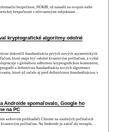
informační bezpečnost, NÚKIB, už nasadil na svojom webe
tickej bezpečnosti s relevantnými subjektami ...
val kryptografické algoritmy odolné
itívne dokončil štandardizáciu prvých nových asymetrických
kľúčom, ktoré majú byť odolné kvantovým počítačom, a vydal
olupracuje s globálnou odbornou kryptografickou komunitou,
tografii a definitívna štandardizácia nových algoritmov
ovaniu, ktoré už začalo aj pred definitívnou štandardizáciou v
na Androide spomaľovalo, Google ho
me na PC
om webovom prehliadači Chrome na osobných počítačoch
kvantovým počítačom. Na Androide ju zatiaľ ale nezapla, ...