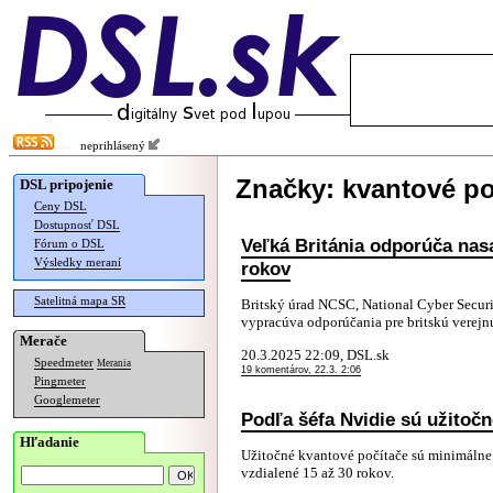
neprihlásený
Značky: kvantové po
DSL pripojenie
Ceny DSL
Dostupnosť DSL
Veľká Británia odporúča nas
Fórum o DSL
Výsledky meraní
rokov
Satelitná mapa SR
Britský úrad NCSC, National Cyber Securi
vypracúva odporúčania pre britskú verejnú
Merače
20.3.2025 22:09, DSL.sk
Speedmeter
Merania
19 komentárov, 22.3. 2:06
Pingmeter
Googlemeter
Podľa šéfa Nvidie sú užitoč
Hľadanie
Užitočné kvantové počítače sú minimálne
vzdialené 15 až 30 rokov.