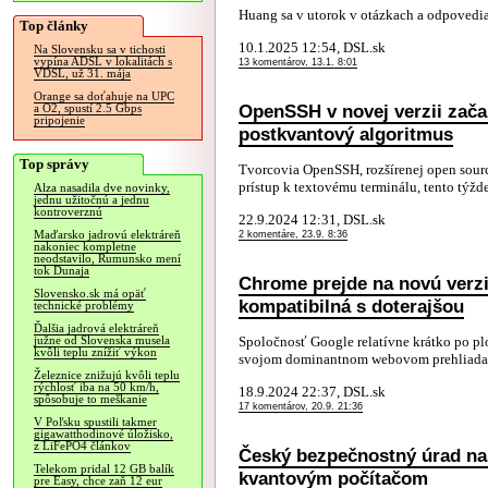
Huang sa v utorok v otázkach a odpovediac
Top články
10.1.2025 12:54, DSL.sk
Na Slovensku sa v tichosti
vypína ADSL v lokalitách s
13 komentárov, 13.1. 8:01
VDSL, už 31. mája
Orange sa doťahuje na UPC
OpenSSH v novej verzii zač
a O2, spustí 2.5 Gbps
pripojenie
postkvantový algoritmus
Top správy
Tvorcovia OpenSSH, rozšírenej open sour
prístup k textovému terminálu, tento týžde
Alza nasadila dve novinky,
jednu užitočnú a jednu
kontroverznú
22.9.2024 12:31, DSL.sk
Maďarsko jadrovú elektráreň
2 komentáre, 23.9. 8:36
nakoniec kompletne
neodstavilo, Rumunsko mení
tok Dunaja
Chrome prejde na novú verzi
Slovensko.sk má opäť
kompatibilná s doterajšou
technické problémy
Ďalšia jadrová elektráreň
Spoločnosť Google relatívne krátko po p
južne od Slovenska musela
kvôli teplu znížiť výkon
svojom dominantnom webovom prehliadači
Železnice znižujú kvôli teplu
rýchlosť iba na 50 km/h,
18.9.2024 22:37, DSL.sk
spôsobuje to meškanie
17 komentárov, 20.9. 21:36
V Poľsku spustili takmer
gigawatthodinové úložisko,
z LiFePO4 článkov
Český bezpečnostný úrad nas
Telekom pridal 12 GB balík
kvantovým počítačom
pre Easy, chce zaň 12 eur