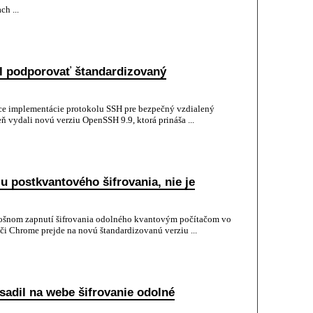
h ...
al podporovať štandardizovaný
ce implementácie protokolu SSH pre bezpečný vzdialený
ň vydali novú verziu OpenSSH 9.9, ktorá prináša ...
u postkvantového šifrovania, nie je
lošnom zapnutí šifrovania odolného kvantovým počítačom vo
 Chrome prejde na novú štandardizovanú verziu ...
adil na webe šifrovanie odolné