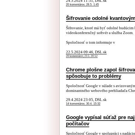
24.5.2024 11:31, DSL.sk
20 komentárov, 28.5. 1:45
Šifrovanie odolné kvantovým
Šifrovanie, ktoré má byť odolné budúcim 
videokonferenčný softvér a služba Zoom.
Spoločnosť o tom informuje v
22.5.2024 09:46, DSL.sk
20 komentárov, 23.5. 20:52
Chrome plošne zapol šifrov
spôsobuje to problémy
Spoločnosť Google v súlade s avizovaným 
dominantného webového prehliadača Chro
29.4.2024 23:05, DSL.sk
14 komentárov, 30.4. 15:32
Google vypísal súťaž pre naj
počítačov
Spoločnosť Google v spolupráci s nadáci