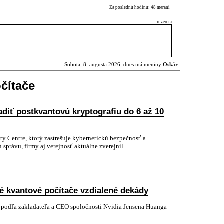
Za poslednú hodinu: 48 meraní
inzercia
Sobota, 8. augusta 2026, dnes má meniny
Oskár
čítače
adiť postkvantovú kryptografiu do 6 až 10
ty Centre, ktorý zastrešuje kybernetickú bezpečnosť a
 správu, firmy aj verejnosť aktuálne
zverejnil
...
né kvantové počítače vzdialené dekády
 podľa zakladateľa a CEO spoločnosti Nvidia Jensena Huanga