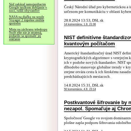
Súd zakázal samojazdiacim
Český Národní úřad pro kybernetickou a 
Google taxíkom dobíjanie v
noci, rušili obyvateľov
určenom pre komunikáciu v oblasti kyberne
NASA na diaľku na sonde
28.8.2024 13:53, DSL.sk
Voyager 2 úspešne znížila
spotrebu
14 komentárov, 1.9. 21:06
Misia na záchranu teleskopu
Swift ešte nie je stratená,
podarilo sa spomaliť jej
NIST definitívne štandardizo
otáčanie
kvantovým počítačom
Americký štandardizačný úrad NIST defin
kryptografických algoritmov s verejným 
ich v podobe nových štandardov. NIST sp
dlhodobo stanovuje globálne trendy v kryp
zrejme otvára cestu k ich širokému nasadz
predchádzajúcich mesiacoch.
14.8.2024 15:31, DSL.sk
50 komentárov, 4.8. 23:14
Postkvantové šifrovanie by 
nezapol. Spomaľuje aj Chro
Spoločnosť Google vo svojom dominantn
plošne zapla podporu šifrovania odolného 