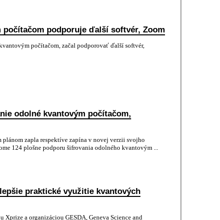
 počítačom podporuje ďalší softvér, Zoom
kvantovým počítačom, začal podporovať ďalší softvér,
anie odolné kvantovým počítačom,
plánom zapla respektíve zapína v novej verzii svojho
me 124 plošne podporu šifrovania odolného kvantovým ...
lepšie praktické využitie kvantových
ou Xprize a organizáciou GESDA, Geneva Science and