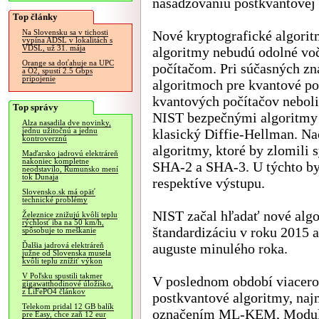
nasadzovaniu postkvantovej 
Top články
Nové kryptografické algorit
Na Slovensku sa v tichosti
vypína ADSL v lokalitách s
VDSL, už 31. mája
algoritmy nebudú odolné v
Orange sa doťahuje na UPC
počítačom. Pri súčasných zn
a O2, spustí 2.5 Gbps
pripojenie
algoritmoch pre kvantové po
kvantových počítačov nebol
Top správy
NIST bezpečnými algoritm
Alza nasadila dve novinky,
klasický Diffie-Hellman. Na
jednu užitočnú a jednu
kontroverznú
algoritmy, ktoré by zlomili 
Maďarsko jadrovú elektráreň
nakoniec kompletne
SHA-2 a SHA-3. U týchto by
neodstavilo, Rumunsko mení
tok Dunaja
respektíve výstupu.
Slovensko.sk má opäť
technické problémy
NIST začal hľadať nové alg
Železnice znižujú kvôli teplu
rýchlosť iba na 50 km/h,
štandardizáciu v roku 2015 
spôsobuje to meškanie
auguste minulého roka.
Ďalšia jadrová elektráreň
južne od Slovenska musela
kvôli teplu znížiť výkon
V Poľsku spustili takmer
V poslednom období viacero 
gigawatthodinové úložisko,
z LiFePO4 článkov
postkvantové algoritmy, n
Telekom pridal 12 GB balík
označením ML-KEM, Module
pre Easy, chce zaň 12 eur