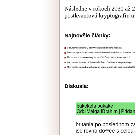
Následne v rokoch 2031 až 
postkvantovú kryptografiu u
Najnovšie články:
V štvrtom reaktore Mochoviec už beží štiepna reakcia
Železnice predávajú dve tretiny lístkov elektronicky, po donútení ce
Alza nasadila dve novinky, jednu užitočnú a jednu kontroverznú
Záchrana misie na záchranu teleskopu Swift úspešne pokračuje
Microsoft v čase drahých pamätí sľubuje optimalizovať spotrebu
Diskusia:
bukekela bukake
Od: iMaiga iBrahim | Prida
britania po poslednom 
isc rovno do**ce s celou