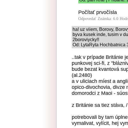
Počítať prvočísla
Odpovedať
Známka: 6.0
Hodn
ha! uz viiem, Borovy, Borovyc
byva kusek inde, tusim v d
2boroviycky!!
Od: LytaRyta Hochbatnica 3
..tak v prípade Británie 
punkovej sci-fi, z "blázni
bude bezat kvantová sup
(al.2480)
a v uliciach míest a ang
opico-divochovia, divze 
domorodci z Maoi - súost
z Británie sa tiez stáva, 
potrebovali by tam úplne 
vymalivat, vylícit, hej vy