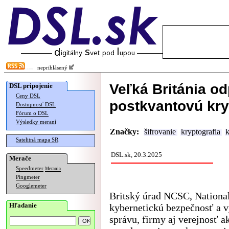
neprihlásený
Veľká Británia o
DSL pripojenie
Ceny DSL
postkvantovú kry
Dostupnosť DSL
Fórum o DSL
Výsledky meraní
Značky:
šifrovanie
kryptografia
k
Satelitná mapa SR
DSL.sk, 20.3.2025
Merače
Speedmeter
Merania
Pingmeter
Googlemeter
Britský úrad NCSC, National
Hľadanie
kybernetickú bezpečnosť a v
správu, firmy aj verejnosť a