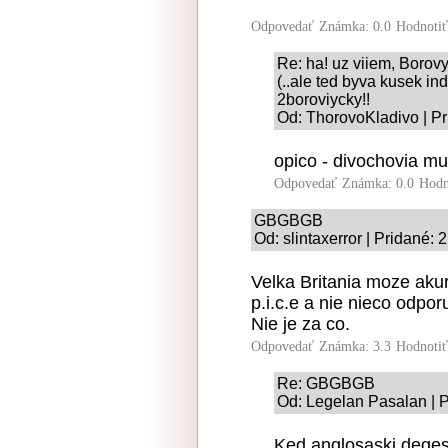
Odpovedať
Známka: 0.0
Hodnoti
Re: ha! uz viiem, Borovy,
(..ale ted byva kusek in
2boroviycky!!
Od: ThorovoKladivo | Pr
opico - divochovia mu
Odpovedať
Známka: 0.0
Hodn
GBGBGB
Od: slintaxerror | Pridané:
Velka Britania moze akur
p.i.c.e a nie nieco odpor
Nie je za co.
Odpovedať
Známka: 3.3
Hodnoti
Re: GBGBGB
Od: Legelan Pasalan | P
Ked anglosaski degesi