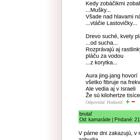
Kedy zobáčikmi zobal
...Mušky...
Všade nad hlavami nám
...vtáčie Lastovičky...
Drevo suché, kvety pl
...od sucha...
Rozprávajú aj rastlink
pláču za vodou
...z korytka...
Aura jing-jang hovorí
všetko fibruje na frek
Ale vedia aj v Israeli
Že sú kilohertze tisíce 
Odpovedať
Hodnotiť:
brutaľ
Od: kamaráde | Pridané: 21
V párne dni zakazujú, v
zobudia