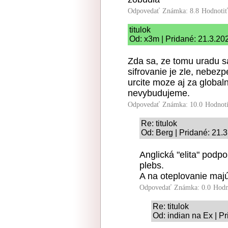
Odpovedať
Známka: 8.8
Hodnoti
titulok
Od: x3m | Pridané: 21.3.20
Zda sa, ze tomu uradu s
sifrovanie je zle, nebez
urcite moze aj za global
nevybudujeme.
Odpovedať
Známka: 10.0
Hodnot
Re: titulok
Od: Berg | Pridané: 21.
Anglická "elita" podpo
plebs.
A na oteplovanie maj
Odpovedať
Známka: 0.0
Hodn
Re: titulok
Od: indian na Ex | P