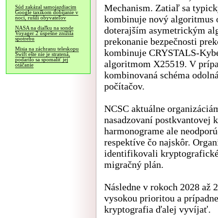
Mechanism. Zatiaľ sa typick
Súd zakázal samojazdiacim
Google taxíkom dobíjanie v
kombinuje nový algoritmus 
noci, rušili obyvateľov
doterajším asymetrickým a
NASA na diaľku na sonde
Voyager 2 úspešne znížila
spotrebu
prekonanie bezpečnosti prek
Misia na záchranu teleskopu
kombinuje CRYSTALS-Kybe
Swift ešte nie je stratená,
podarilo sa spomaliť jej
algoritmom X25519. V prípad
otáčanie
kombinovaná schéma odolná
počítačov.
NCSC aktuálne organizáciám
nasadzovaní postkvantovej 
harmonograme ale neodporúč
respektíve čo najskôr. Orga
identifikovali kryptografick
migračný plán.
Následne v rokoch 2028 až 
vysokou prioritou a prípadn
kryptografia ďalej vyvíjať.