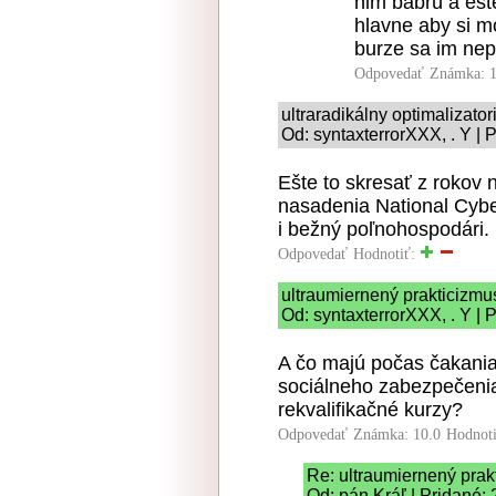
nim babrú a est
hlavne aby si m
burze sa im nep
Odpovedať
Známka: 1
ultraradikálny optimalizato
Od: syntaxterrorXXX, . Y | 
Ešte to skresať z rokov 
nasadenia National Cybe
i bežný poľnohospodári.
Odpovedať
Hodnotiť:
ultraumiernený prakticizmu
Od: syntaxterrorXXX, . Y | 
A čo majú počas čakania
sociálneho zabezpečenia
rekvalifikačné kurzy?
Odpovedať
Známka: 10.0
Hodnot
Re: ultraumiernený prak
Od: pán Kráľ | Pridané: