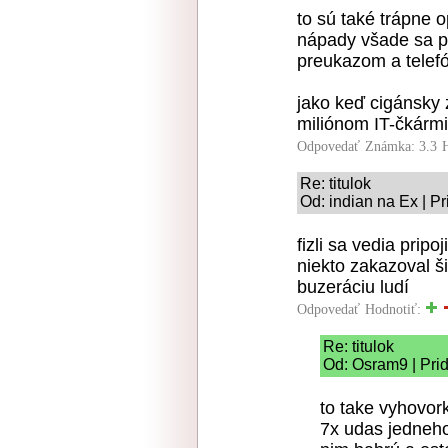
to sú také trápne 
nápady všade sa p
preukazom a telef
jako keď cigánsky 
miliónom IT-čkármi
Odpovedať
Známka: 3.3
Re: titulok
Od: indian na Ex | P
fizli sa vedia prip
niekto zakazoval ši
buzeráciu ludí
Odpovedať
Hodnotiť:
Re: titulok
Od: Osram9 | Pri
to take vyhovork
7x udas jedneho 