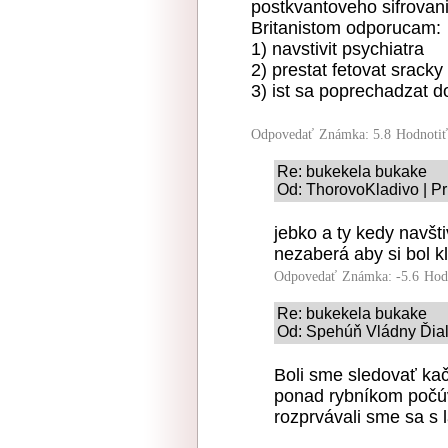
postkvantoveho sifrovani
Britanistom odporucam:
1) navstivit psychiatra
2) prestat fetovat sracky
3) ist sa poprechadzat d
Odpovedať
Známka: 5.8
Hodnoti
Re: bukekela bukake
Od: ThorovoKladivo | Pr
jebko a ty kedy navšti
nezaberá aby si bol k
Odpovedať
Známka: -5.6
Hod
Re: bukekela bukake
Od: Spehúň Vládny Ďiaľk
Boli sme sledovať kač
ponad rybníkom počú
rozprvávali sme sa s 