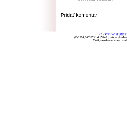
Pridať komentár
NÁVŠTEVNOSŤ
|
INZE
(C) 2004, 2005 DSL.sk | Všetky práva vyhradené
Všetky uvedené informácie sú b