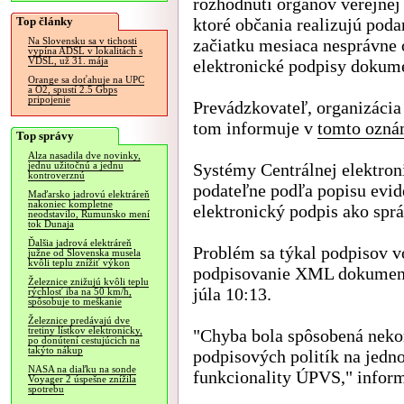
rozhodnutí orgánov verejnej
Top články
ktoré občania realizujú poda
začiatku mesiaca nesprávne 
Na Slovensku sa v tichosti
vypína ADSL v lokalitách s
VDSL, už 31. mája
elektronické podpisy dokum
Orange sa doťahuje na UPC
a O2, spustí 2.5 Gbps
pripojenie
Prevádzkovateľ, organizáci
tom informuje v
tomto ozná
Top správy
Alza nasadila dve novinky,
Systémy Centrálnej elektron
jednu užitočnú a jednu
kontroverznú
podateľne podľa popisu evid
Maďarsko jadrovú elektráreň
nakoniec kompletne
elektronický podpis ako spr
neodstavilo, Rumunsko mení
tok Dunaja
Ďalšia jadrová elektráreň
Problém sa týkal podpisov 
južne od Slovenska musela
kvôli teplu znížiť výkon
podpisovanie XML dokumentov
Železnice znižujú kvôli teplu
júla 10:13.
rýchlosť iba na 50 km/h,
spôsobuje to meškanie
Železnice predávajú dve
tretiny lístkov elektronicky,
"Chyba bola spôsobená nekor
po donútení cestujúcich na
takýto nákup
podpisových politík na jedn
NASA na diaľku na sonde
funkcionality ÚPVS," infor
Voyager 2 úspešne znížila
spotrebu