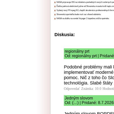
NASA pripravuje ISS na inštaláciu posledných nových solárnych p
Ďalšia jadrová elektráreň južne od Slovenska musela kvôli teplu zn
Vydaný nový FFmpeg 9.0, zlepšil akceleráciu profesionálnych form
Slovenská sporiteľňa bude mať cez víkend odstávku
NASA na diaľku na sonde Voyager 2 úspešne znížila spotrebu
Diskusia:
regionálny prt
Od: regionálny prt | Pridan
Podobné problémy mali k
implementovať moderné n
pomoc. Nič z toho čo Sl
technológia. Slabé štáty
Odpovedať
Známka: 10.0
Hodnot
Jedným slovom
Od: (:..:) | Pridané: 8.7.202
Jedným slovom BORDE