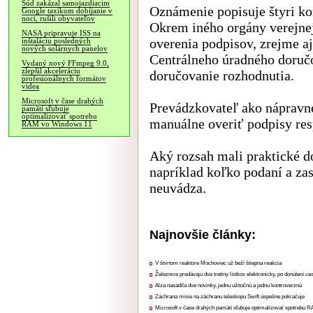
Súd zakázal samojazdiacim
Oznámenie popisuje štyri ko
Google taxíkom dobíjanie v
noci, rušili obyvateľov
Okrem iného orgány verejne
NASA pripravuje ISS na
overenia podpisov, zrejme a
inštaláciu posledných
nových solárnych panelov
Centrálneho úradného doručo
Vydaný nový FFmpeg 9.0,
zlepšil akceleráciu
doručovanie rozhodnutia.
profesionálnych formátov
videa
Microsoft v čase drahých
Prevádzkovateľ ako nápravn
pamätí sľubuje
optimalizovať spotrebu
manuálne overiť podpisy res
RAM vo Windows 11
Aký rozsah mali praktické d
napríklad koľko podaní a za
neuvádza.
Najnovšie články:
V štvrtom reaktore Mochoviec už beží štiepna reakcia
Železnice predávajú dve tretiny lístkov elektronicky, po donútení ce
Alza nasadila dve novinky, jednu užitočnú a jednu kontroverznú
Záchrana misie na záchranu teleskopu Swift úspešne pokračuje
Microsoft v čase drahých pamätí sľubuje optimalizovať spotrebu