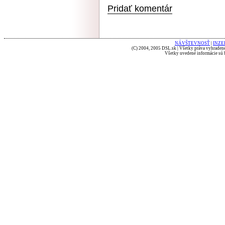
Pridať komentár
NÁVŠTEVNOSŤ
|
INZE
(C) 2004, 2005 DSL.sk | Všetky práva vyhradené
Všetky uvedené informácie sú b