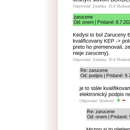
Odpovedať
Známka: 10.0
Hodnot
zarucene
Od: onem | Pridané: 8.7.20
Kedysi to bol Zaruceny 
kvalificovany KEP -> po
preto ho premenovali, ze
nieje zaruceny).
Odpovedať
Známka: 10.0
Hodnot
Re: zarucene
Od: podpis | Pridané: 9
je to stále kvalifiko
elektronický podpis ne
Odpovedať
Hodnotiť:
Re: zarucene
Od: onem | Pridané: 
Mozno si to pleti