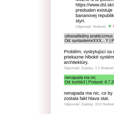
https://www.dsl.sk
predsalen existuje 
bananovej republik
styri.
Odpovedať
Hodnotiť:
ultraradikálny prakticizmus
Od: syntaxterrorXXX, . Y | 
Problém, vyskytujúci sa
priekazne hlboké systém
architektúry.
Odpovedať
Známka: 3.3
Hodnoti
nenapada ma nic
Od: truhlik3 | Pridané: 8.7.
nenapada ma nic, co by 
zostala fakt hlava stat.
Odpovedať
Známka: 10.0
Hodnot