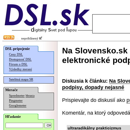
neprihlásený
Na Slovensko.sk 
DSL pripojenie
Ceny DSL
elektronické pod
Dostupnosť DSL
Fórum o DSL
Výsledky meraní
Satelitná mapa SR
Diskusia k článku:
Na Slove
podpisy, dopady nejasné
Merače
Speedmeter
Merania
Prispievajte do diskusií ako
p
Pingmeter
Googlemeter
Komentár, na ktorý odpovedá
Hľadanie
ultraradikálny prakticizmus