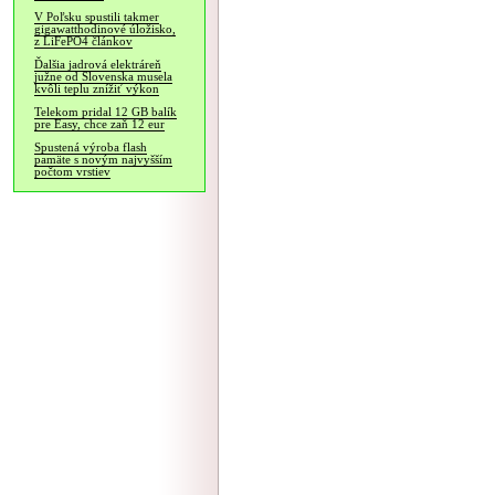
V Poľsku spustili takmer
gigawatthodinové úložisko,
z LiFePO4 článkov
Ďalšia jadrová elektráreň
južne od Slovenska musela
kvôli teplu znížiť výkon
Telekom pridal 12 GB balík
pre Easy, chce zaň 12 eur
Spustená výroba flash
pamäte s novým najvyšším
počtom vrstiev