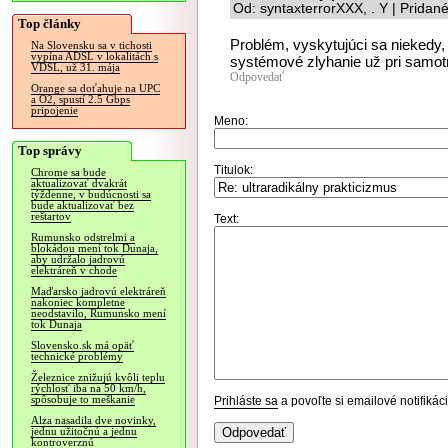
Od: syntaxterrorXXX, . Y | Pridan
Top články
Problém, vyskytujúci sa niekedy
Na Slovensku sa v tichosti
vypína ADSL v lokalitách s
systémové zlyhanie už pri samot
VDSL, už 31. mája
Odpovedať
Orange sa doťahuje na UPC
a O2, spustí 2.5 Gbps
pripojenie
Meno:
Top správy
Titulok:
Chrome sa bude
aktualizovať dvakrát
týždenne, v budúcnosti sa
bude aktualizovať bez
reštartov
Text:
Rumunsko odstrelmi a
blokádou mení tok Dunaja,
aby udržalo jadrovú
elektráreň v chode
Maďarsko jadrovú elektráreň
nakoniec kompletne
neodstavilo, Rumunsko mení
tok Dunaja
Slovensko.sk má opäť
technické problémy
Železnice znižujú kvôli teplu
rýchlosť iba na 50 km/h,
spôsobuje to meškanie
Prihláste sa
a povoľte si emailové notifiká
Alza nasadila dve novinky,
jednu užitočnú a jednu
kontroverznú