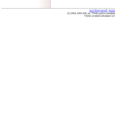
NÁVŠTEVNOSŤ
|
INZE
(C) 2004, 2005 DSL.sk | Všetky práva vyhradené
Všetky uvedené informácie sú b